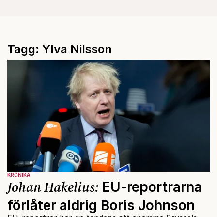
Tagg: Ylva Nilsson
KRÖNIKA
Johan Hakelius:
EU-reportrarna
förlåter aldrig Boris Johnson