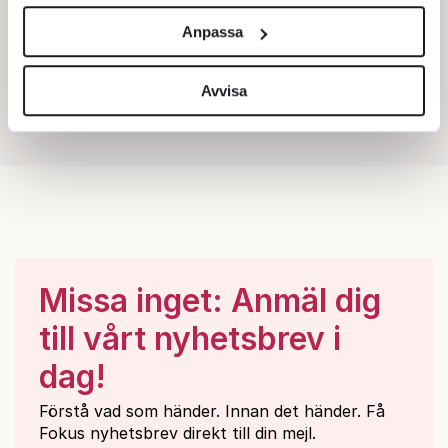
och annonserna till användarna, tillhandahålla funktioner
Anpassa
för sociala medier och analysera vår trafik. Vi
vidarebefordrar även sådana identifierare och annan
information från din enhet till de sociala medier och
Avvisa
annons- och analysföretag som vi samarbetar med.
Dessa kan i sin tur kombinera informationen med annan
information som du har tillhandahållit eller som de har
samlat in när du har använt deras tjänster.
Om du vill läsa mer om hur vi hanterar personuppgifter
kan du göra det
här
.
Missa inget: Anmäl dig
till vårt nyhetsbrev i
dag!
Förstå vad som händer. Innan det händer. Få
Fokus nyhetsbrev direkt till din mejl.