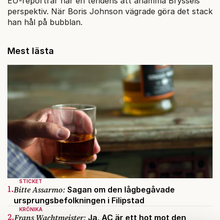
EU-reportrar har en tendens att anamma Bryssels
perspektiv. När Boris Johnson vägrade göra det stack
han hål på bubblan.
Mest lästa
STICKET
1.
Bitte Assarmo:
Sagan om den lågbegåvade
ursprungsbefolkningen i Filipstad
KRÖNIKA
2.
Frans Wachtmeister:
Ja, AC är ett hot mot den