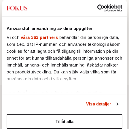
franska civilisationen
KRÖNIKA
3.
Sakine Madon:
Efter islamistdådet oroar sig
vänstern för Agnes Wold
KRÖNIKA
Ansvarsfull användning av dina uppgifter
4.
Nina Lekander:
På ”Kommunisthögskolan” drömde
Vi och
våra 363 partners
behandlar din personliga data,
alla om att vara arbetarklass
STICKET
som t.ex. ditt IP-nummer, och använder teknologi såsom
5.
Dan Korn:
Quisling, quislingar och sten i glashus
cookies för att lagra och få tillgång till information på din
STICKET
6.
Johan Romin:
Andersson, hur ska du få ihop det
enhet för att kunna tillhandahålla personliga annonser och
här?
innehåll, annons- och innehållsmätning, åskådarinsikter
och produktutveckling. Du kan själv välja vilka som får
använda din data och i vilka syften.
Ta reda på mer om hur dina personliga uppgifter
behandlas och ställ in dina preferenser i
detaljsektionen
.
Visa detaljer
Du kan ändra eller dra tillbaka ditt samtycke när som
helst från cookie-förklaringen.
Tillåt alla
Vi använder enhetsidentifierare för att anpassa innehållet