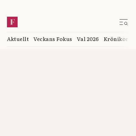
Aktuellt
Veckans Fokus
Val 2026
Krönikor
K