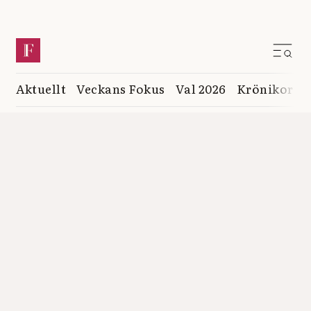
Aktuellt
Veckans Fokus
Val 2026
Krönikor
K