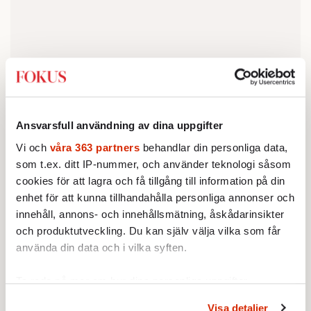
Ansvarsfull användning av dina uppgifter
Vid återkomsten till Rubkona våren 2001 för
Vi och
våra 363 partners
behandlar din personliga data,
den där bilfärden med Ian Lundin (vi tog
som t.ex. ditt IP-nummer, och använder teknologi såsom
helikopter tillbaka, så än en gång såg vi
cookies för att lagra och få tillgång till information på din
området från luften) hade striderna förflyttat
enhet för att kunna tillhandahålla personliga annonser och
sig längre västerut, vilket hade möjliggjort
innehåll, annons- och innehållsmätning, åskådarinsikter
och produktutveckling. Du kan själv välja vilka som får
färdigställandet av vägen. Byns invånarantal
använda din data och i vilka syften.
hade vuxit enormt. Folk hade flytt undan
Peterkriget och sökt skydd i Rubkona där det
Ta reda på mer om hur dina personliga uppgifter
fanns en militärförläggning med
behandlas och ställ in dina preferenser i
detaljsektionen
.
Visa detaljer