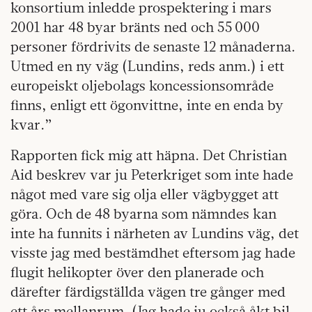
konsortium inledde prospektering i mars
2001 har 48 byar bränts ned och 55 000
personer fördrivits de senaste 12 månaderna.
Utmed en ny väg (Lundins, reds anm.) i ett
europeiskt oljebolags koncessionsområde
finns, enligt ett ögonvittne, inte en enda by
kvar.”
Rapporten fick mig att häpna. Det Christian
Aid beskrev var ju Peterkriget som inte hade
något med vare sig olja eller vägbygget att
göra. Och de 48 byarna som nämndes kan
inte ha funnits i närheten av Lundins väg, det
visste jag med bestämdhet eftersom jag hade
flugit helikopter över den planerade och
därefter färdigställda vägen tre gånger med
ett års mellanrum. (Jag hade ju också åkt bil