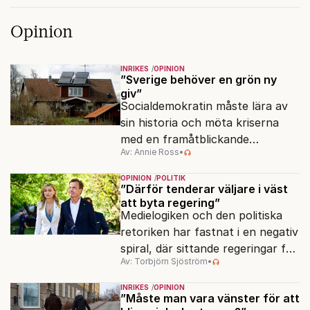
Opinion
INRIKES
OPINION
”Sverige behöver en grön ny
giv”
Socialdemokratin måste lära av
sin historia och möta kriserna
med en framåtblickande
Av: Annie Ross
•
strukturpolitik för att göra
Sverige långsiktigt hållbart,
OPINION
POLITIK
jämlikt och kriståligt.
”Därför tenderar väljare i väst
att byta regering”
Medielogiken och den politiska
retoriken har fastnat i en negativ
spiral, där sittande regeringar får
Av: Torbjörn Sjöström
•
klä skott för sådant som går
dåligt.
INRIKES
OPINION
”Måste man vara vänster för att