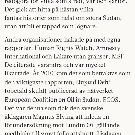
redogöra för vilka som stred, var och varför.
Det gick att hitta på nästan vilka
fantasihistorier som helst om södra Sudan,
utan att bli ertappad som lögnare.
Andra organisationer hakade på med egna
rapporter. Human Rights Watch, Amnesty
International och Läkare utan gränser, MSF.
De citerade varandra och var mycket
likartade. År 2010 kom det som betraktas som
Unpaid Debt
den viktigaste rapporten,
(obetald skuld) publicerad av nätverket
European Coalition on Oil in Sudan
, ECOS.
Det var denna som fick den svenske
åklagaren Magnus Elving att inleda en
förundersökning mot Lundin Oil gällande
medhjälp till grovt folkrättsbrott. Tisdagen