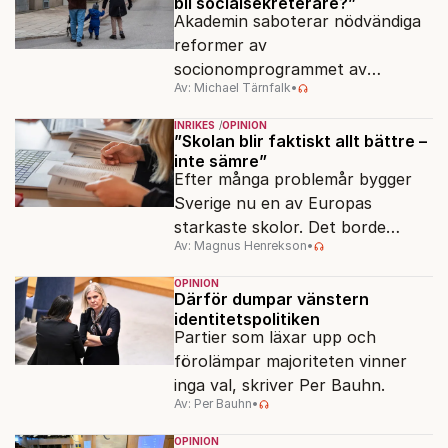
bli socialsekreterare?”
Akademin saboterar nödvändiga
reformer av
socionomprogrammet av
Av: Michael Tärnfalk
•
ideologiska skäl.
INRIKES
OPINION
”Skolan blir faktiskt allt bättre –
inte sämre”
Efter många problemår bygger
Sverige nu en av Europas
starkaste skolor. Det borde
Av: Magnus Henrekson
•
politikerna prata om.
OPINION
Därför dumpar vänstern
identitetspolitiken
Partier som läxar upp och
förolämpar majoriteten vinner
inga val, skriver Per Bauhn.
Av: Per Bauhn
•
OPINION