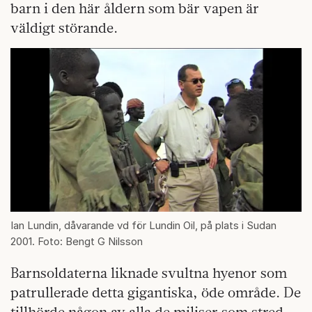
barn i den här åldern som bär vapen är
väldigt störande.
Ian Lundin, dåvarande vd för Lundin Oil, på plats i Sudan
2001. Foto: Bengt G Nilsson
Barnsoldaterna liknade svultna hyenor som
patrullerade detta gigantiska, öde område. De
tillhörde någon av alla de miliser som stred