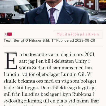
Bjud någon på artikeln
Text: Bengt G Nilsson
Bild: TT
Publicerad 2023-08-28
E
n bedövande varm dag i mars 2001
satt jag i en bil i delstaten Unity i
södra Sudan tillsammans med Ian
Lundin, vd för oljebolaget Lundin Oil. Vi
skulle bekanta oss med en väg som bolaget
hade låtit bygga. Den sträckte sig drygt sju
mil från Lundins basläger i byn Rubkona i
sydostlig riktning till en plats vid namn Thar