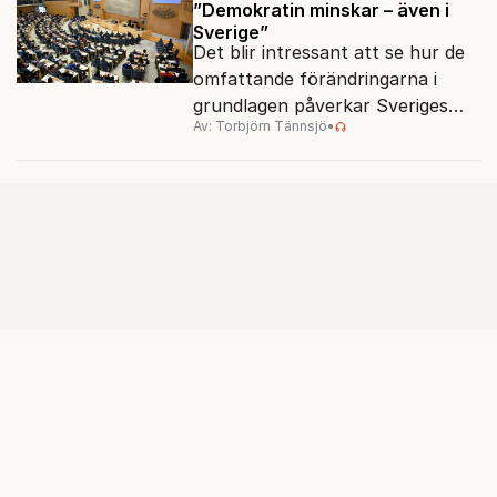
”Demokratin minskar – även i
Sverige”
Det blir intressant att se hur de
omfattande förändringarna i
grundlagen påverkar Sveriges
Av: Torbjörn Tännsjö
•
placering i demokratimätningar.