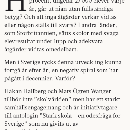
procent, ungefär 27 000 elever varje
år, går ut nian utan fullständiga
betyg? Och att inga åtgärder verkar vidtas
eller någon ställs till svars? I andra länder,
som Storbritannien, sätts skolor med svaga
elevresultat under lupp och adekvata
åtgärder vidtas omedelbart.
Men i Sverige tycks denna utveckling kunna
fortgå år efter år, en negativ spiral som har
pågått i decennier. Varför?
Håkan Hallberg och Mats Ögren Wanger
tillhör inte ”skolvärlden” men har ett starkt
samhällsengagemang och är initiativtagare
till antologin ”Stark skola – en ödesfråga för
Sverige” som nu givits ut av