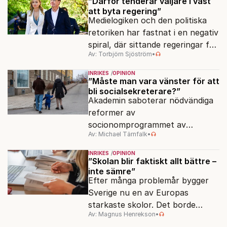
jämlikt och kriståligt.
”Därför tenderar väljare i väst
att byta regering”
Medielogiken och den politiska
retoriken har fastnat i en negativ
spiral, där sittande regeringar får
Av: Torbjörn Sjöström
•
klä skott för sådant som går
dåligt.
INRIKES
OPINION
”Måste man vara vänster för att
bli socialsekreterare?”
Akademin saboterar nödvändiga
reformer av
socionomprogrammet av
Av: Michael Tärnfalk
•
ideologiska skäl.
INRIKES
OPINION
”Skolan blir faktiskt allt bättre –
inte sämre”
Efter många problemår bygger
Sverige nu en av Europas
starkaste skolor. Det borde
Av: Magnus Henrekson
•
politikerna prata om.