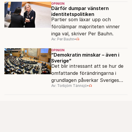
OPINION
Därför dumpar vänstern
identitetspolitiken
Partier som läxar upp och
förolämpar majoriteten vinner
inga val, skriver Per Bauhn.
Av: Per Bauhn
•
OPINION
”Demokratin minskar – även i
Sverige”
Det blir intressant att se hur de
omfattande förändringarna i
grundlagen påverkar Sveriges
Av: Torbjörn Tännsjö
•
placering i demokratimätningar.