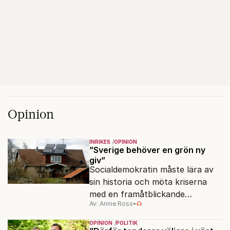
Opinion
INRIKES
OPINION
”Sverige behöver en grön ny
giv”
Socialdemokratin måste lära av
sin historia och möta kriserna
med en framåtblickande
Av: Annie Ross
•
strukturpolitik för att göra
Sverige långsiktigt hållbart,
OPINION
POLITIK