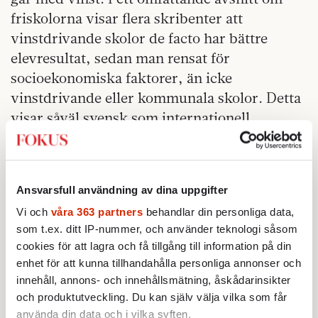
friskolorna visar flera skribenter att
vinstdrivande skolor de facto har bättre
elevresultat, sedan man rensat för
socioekonomiska faktorer, än icke
vinstdrivande eller kommunala skolor. Detta
visar såväl svensk som internationell
forskning.
Men även kritiker av friskolesystemet finns
representerade i boken. Professor Bo
Ansvarsfull användning av dina uppgifter
Rothstein menar att vinstdrivande friskolor
Vi och
våra 363 partners
behandlar din personliga data,
är feltänkt och läraren och skoldebattören
som t.ex. ditt IP-nummer, och använder teknologi såsom
Marcus Larsson från tankesmedjan Balans
cookies för att lagra och få tillgång till information på din
enhet för att kunna tillhandahålla personliga annonser och
skriver att skolmarknaden är ”riggad” och att
innehåll, annons- och innehållsmätning, åskådarinsikter
de kommunala skolorna missgynnas av
och produktutveckling. Du kan själv välja vilka som får
dagens system.
använda din data och i vilka syften.