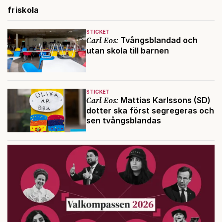
friskola
STICKET
Carl Eos:
Tvångsblandad och
utan skola till barnen
STICKET
Carl Eos:
Mattias Karlssons (SD)
dotter ska först segregeras och
sen tvångsblandas