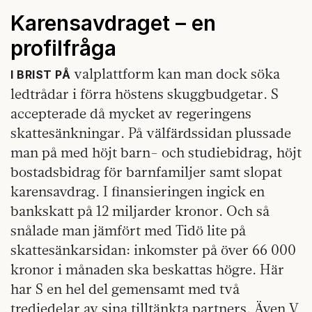
Karensavdraget – en
profilfråga
valplattform kan man dock söka
I BRIST PÅ
ledtrådar i förra höstens skuggbudgetar. S
accepterade då mycket av regeringens
skattesänkningar. På välfärdssidan plussade
man på med höjt barn- och studiebidrag, höjt
bostadsbidrag för barnfamiljer samt slopat
karensavdrag. I finansieringen ingick en
bankskatt på 12 miljarder kronor. Och så
snålade man jämfört med Tidö lite på
skattesänkarsidan: inkomster på över 66 000
kronor i månaden ska beskattas högre. Här
har S en hel del gemensamt med två
tredjedelar av sina tilltänkta partners. Även V