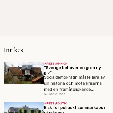
Inrikes
INRIKES
OPINION
”Sverige behöver en grön ny
giv”
Socialdemokratin måste lära av
sin historia och möta kriserna
med en framåtblickande
Av: Annie Ross
strukturpolitik för att göra
Sverige långsiktigt hållbart,
INRIKES
POLITIK
jämlikt och kriståligt.
Risk för politiskt sommarkaos i
riksdagen