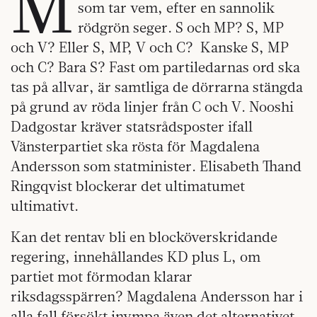
M
som tar vem, efter en sannolik
rödgrön seger. S och MP? S, MP
och V? Eller S, MP, V och C? Kanske S, MP
och C? Bara S? Fast om partiledarnas ord ska
tas på allvar, är samtliga de dörrarna stängda
på grund av röda linjer från C och V. Nooshi
Dadgostar kräver statsrådsposter ifall
Vänsterpartiet ska rösta för Magdalena
Andersson som statminister. Elisabeth Thand
Ringqvist blockerar det ultimatumet
ultimativt.
Kan det rentav bli en blocköverskridande
regering, innehållandes KD plus L, om
partiet mot förmodan klarar
riksdagsspärren? Magdalena Andersson har i
alla fall försökt inympa även det alternativet