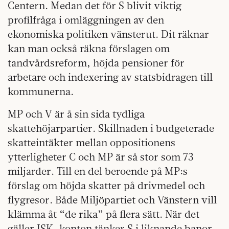
Centern. Medan det för S blivit viktig
profilfråga i omläggningen av den
ekonomiska politiken vänsterut. Dit räknar
kan man också räkna förslagen om
tandvårdsreform, höjda pensioner för
arbetare och indexering av statsbidragen till
kommunerna.
MP och V är å sin sida tydliga
skattehöjarpartier. Skillnaden i budgeterade
skatteintäkter mellan oppositionens
ytterligheter C och MP är så stor som 73
miljarder. Till en del beroende på MP:s
förslag om höjda skatter på drivmedel och
flygresor. Både Miljöpartiet och Vänstern vill
klämma åt “de rika” på flera sätt. När det
gäller ISK-konton tänker S i liknande banor.