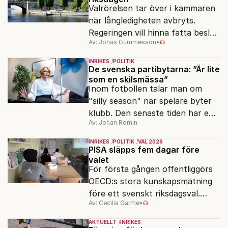
Valrörelsen tar över i kammaren
när långledigheten avbryts.
Regeringen vill hinna fatta beslut
Av: Jonas Gummesson
•
före valet – men oppositionen
ser sin chans att pressa
INRIKES
POLITIK
Tidösidan.
De svenska partibytarna: ”Är lite
som en skilsmässa”
Inom fotbollen talar man om
"silly season" när spelare byter
klubb. Den senaste tiden har en
Av: Johan Romin
rad svenska politiker bytt parti –
men varför, och vad skiljer
INRIKES
POLITIK
VAL 2026
partiernas interna kulturer åt?
PISA släpps fem dagar före
valet
För första gången offentliggörs
OECD:s stora kunskapsmätning
före ett svenskt riksdagsval.
Av: Cecilia Garme
•
Resultatet kan ge skolfrågan ny
kraft under valrörelsens sista
AKTUELLT
INRIKES