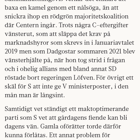
baxa en kamel genom ett nålsöga, än att
snickra ihop en rödgrön majoritetskoalition
där Centern ingår. Trots några C-eftergifter
vänsterut, som att släppa det krav på
marknadshyror som skrevs in i Januariavtalet
2019 men som Dadgostar sommaren 2021 blev
vänsterhjälte på, när hon tog strid i frågan
och i ohelig allians med bland annat SD
röstade bort regeringen Löfven. För övrigt ett
skäl för S att inte ge V ministerposter, i den
mån man är långsint.
Samtidigt vet ständigt ett maktoptimerande
parti som S vet att gårdagens fiende kan bli
dagens vän. Gamla oförätter torde därför
kunna förlåtas. Ett annat problem för