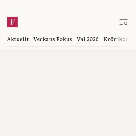
Aktuellt
Veckans Fokus
Val 2026
Krönikor
K