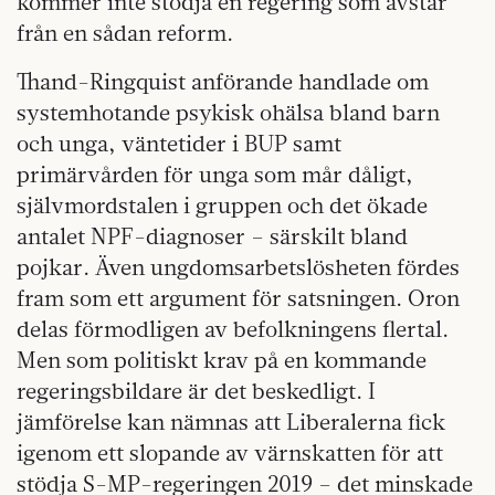
kommer inte stödja en regering som avstår
från en sådan reform.
Thand-Ringquist anförande handlade om
systemhotande psykisk ohälsa bland barn
och unga, väntetider i BUP samt
primärvården för unga som mår dåligt,
självmordstalen i gruppen och det ökade
antalet NPF-diagnoser – särskilt bland
pojkar. Även ungdomsarbetslösheten fördes
fram som ett argument för satsningen. Oron
delas förmodligen av befolkningens flertal.
Men som politiskt krav på en kommande
regeringsbildare är det beskedligt. I
jämförelse kan nämnas att Liberalerna fick
igenom ett slopande av värnskatten för att
stödja S-MP-regeringen 2019 – det minskade