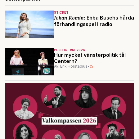
STICKET
Johan Romin:
Ebba Buschs hårda
förhandlingsspel i radio
POLITIK
VAL 2026
Hur mycket vänsterpolitik tål
Centern?
Av: Erik Hörstadius
•