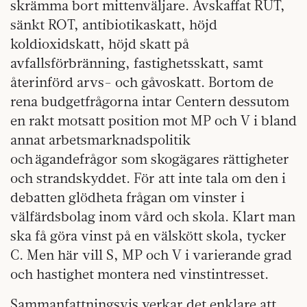
skrämma bort mittenväljare. Avskaffat RUT,
sänkt ROT, antibiotikaskatt, höjd
koldioxidskatt, höjd skatt på
avfallsförbränning, fastighetsskatt, samt
återinförd arvs- och gåvoskatt. Bortom de
rena budgetfrågorna intar Centern dessutom
en rakt motsatt position mot MP och V i bland
annat arbetsmarknadspolitik
och ägandefrågor som skogägares rättigheter
och strandskyddet. För att inte tala om den i
debatten glödheta frågan om vinster i
välfärdsbolag inom vård och skola. Klart man
ska få göra vinst på en välskött skola, tycker
C. Men här vill S, MP och V i varierande grad
och hastighet montera ned vinstintresset.
Sammanfattningsvis verkar det enklare att