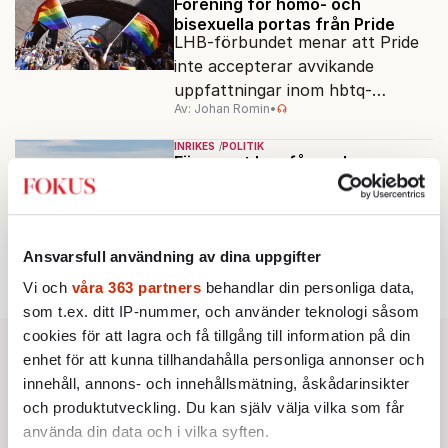
dagar.
Förening för homo- och
bisexuella portas från Pride
LHB-förbundet menar att Pride
inte accepterar avvikande
uppfattningar inom hbtq-
Av: Johan Romin
•
rörelsen. "Vi har inga problem
med transpersoner", säger
INRIKES
POLITIK
ordföranden Linn Saarinen.
Försvaret kan få runda
miljöbalken
Regeringen vill öka
bostadsbyggandet med nytt
regelverk.
Ansvarsfull användning av dina uppgifter
Av: Cecilia Garme
•
Vi och
våra 363 partners
behandlar din personliga data,
som t.ex. ditt IP-nummer, och använder teknologi såsom
cookies för att lagra och få tillgång till information på din
enhet för att kunna tillhandahålla personliga annonser och
innehåll, annons- och innehållsmätning, åskådarinsikter
och produktutveckling. Du kan själv välja vilka som får
använda din data och i vilka syften.