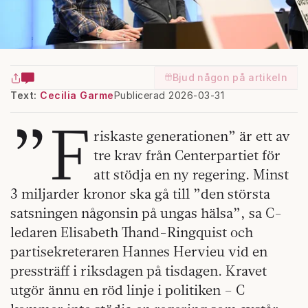
Bjud någon på artikeln
Text:
Cecilia Garme
Publicerad 2026-03-31
”F
riskaste generationen” är ett av
tre krav från Centerpartiet för
att stödja en ny regering. Minst
3 miljarder kronor ska gå till ”den största
satsningen någonsin på ungas hälsa”, sa C-
ledaren Elisabeth Thand-Ringquist och
partisekreteraren Hannes Hervieu vid en
pressträff i riksdagen på tisdagen. Kravet
utgör ännu en röd linje i politiken – C