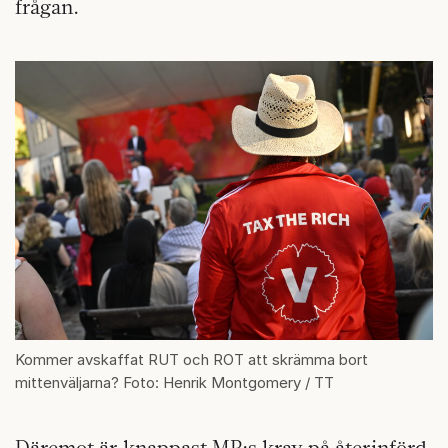
frågan.
Kommer avskaffat RUT och ROT att skrämma bort
mittenväljarna? Foto: Henrik Montgomery / TT
Däremot är knappast MP:s krav på återinförd