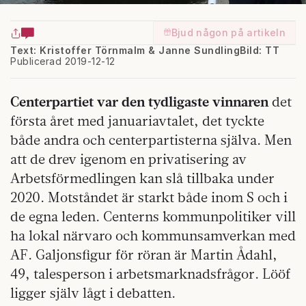
Bjud någon på artikeln
Text: Kristoffer Törnmalm & Janne Sundling
Bild: TT
Publicerad 2019-12-12
Centerpartiet var den tydligaste vinnaren
det
första året med januariavtalet, det tyckte
både and­ra och centerpartisterna själva. Men
att de drev igenom en privatisering av
Arbetsförmedlingen kan slå tillbaka under
2020. Motståndet är starkt både inom S och i
de egna leden. Centerns kommunpolitiker vill
ha lokal närvaro och kommunsamverkan med
AF. Galjonsfigur för röran är Martin Ådahl,
49, talesperson i arbetsmarknadsfrågor. Lööf
ligger själv lågt i debatten.