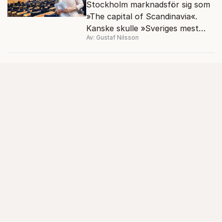
Stockholm marknadsför sig som
»The capital of Scan­dinavia«.
Kanske skulle »Sveriges mest
Av: Gustaf Nilsson
okända kris­kommun« passa
bättre.