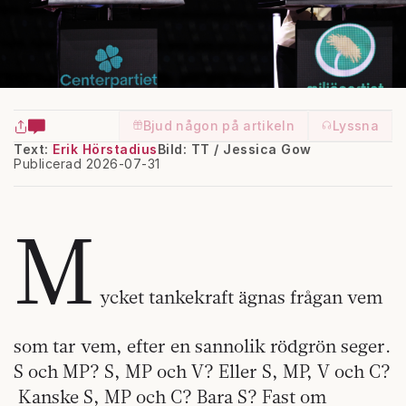
Bjud någon på artikeln
Lyssna
Text:
Erik Hörstadius
Bild: TT / Jessica Gow
Publicerad 2026-07-31
M
ycket tankekraft ägnas frågan vem
som tar vem, efter en sannolik rödgrön seger.
S och MP? S, MP och V? Eller S, MP, V och C?
Kanske S, MP och C? Bara S? Fast om