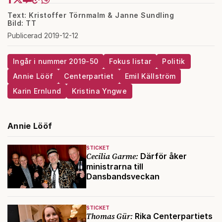
Text: Kristoffer Törnmalm & Janne Sundling
Bild: TT
Publicerad 2019-12-12
Ingår i nummer 2019-50
Fokus listar
Politik
Annie Lööf
Centerpartiet
Emil Källström
Karin Ernlund
Kristina Yngwe
Annie Lööf
STICKET
Cecilia Garme:
Därför åker
ministrarna till
Dansbandsveckan
STICKET
Thomas Gür:
Rika Centerpartiets