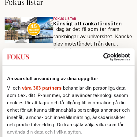
Fokus listar
FOKUS LISTAR
Känsligt att ranka lärosäten
I dag är det få som tar fram
rankningar av universitet. Kanske
blev motståndet från den
Av: Philip Ramqvist
akademiska världen för stort.
FEM FRÅGOR
FOKUS LISTAR
»Jag förstår att vår forskning
ser dyr ut«
Fem frågor till Cecilia Roos,
Ansvarsfull användning av dina uppgifter
professor i konstnärliga praktiker
Vi och
våra 363 partners
behandlar din personliga data,
och vicerektor för forskning på
som t.ex. ditt IP-nummer, och använder teknologi såsom
Av: Leon Nudel
Stockholms konstnärliga
cookies för att lagra och få tillgång till information på din
högskola, angående forskningen
enhet för att kunna tillhandahålla personliga annonser och
AKTUELLT
FOKUS LISTAR
INRIKES
och kritiken i medier.
Här är Sveriges mest effektiva
innehåll, annons- och innehållsmätning, åskådarinsikter
doktorsutbildning
och produktutveckling. Du kan själv välja vilka som får
Chalmers tekniska högskola har
använda din data och i vilka syften.
Sveriges mest effektiva