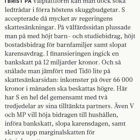
valplattform kan man dock söka
I BRIST PÅ
ledtrådar i förra höstens skuggbudgetar. S
accepterade då mycket av regeringens
skattesänkningar. På välfärdssidan plussade
man på med höjt barn- och studiebidrag, höjt
bostadsbidrag för barnfamiljer samt slopat
karensavdrag. I finansieringen ingick en
bankskatt på 12 miljarder kronor. Och så
snålade man jämfört med Tidö lite på
skattesänkarsidan: inkomster på över 66 000
kronor i månaden ska beskattas högre. Här
har S en hel del gemensamt med två
tredjedelar av sina tilltänkta partners. Även V
och MP vill höja bidragen till hushållen,
införa bankskatt, slopa karensdagen, samt
skruva upp marginalskatten för