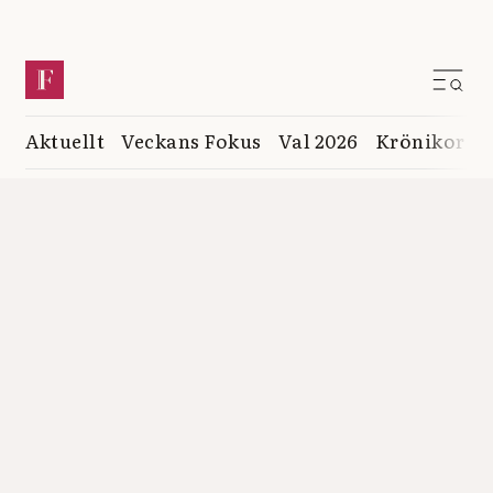
Aktuellt
Veckans Fokus
Val 2026
Krönikor
K