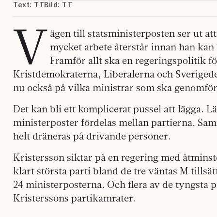
Text: TT
Bild: TT
V
ägen till statsministerposten ser ut a
mycket arbete återstår innan han kan b
Framför allt ska en regeringspolitik 
Kristdemokraterna, Liberalerna och Sveriged
nu också på vilka ministrar som ska genomföra
Det kan bli ett komplicerat pussel att lägga. 
ministerposter fördelas mellan partierna. Sam
helt dräneras på drivande personer.
Kristersson siktar på en regering med åtmin
klart största parti bland de tre väntas M tills
24 ministerposterna. Och flera av de tyngsta p
Kristerssons partikamrater.