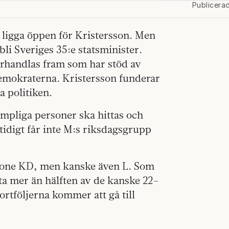
Publicera
tt ligga öppen för Kristersson. Men
li Sveriges 35:e statsminister.
förhandlas fram som har stöd av
emokraterna. Kristersson funderar
 politiken.
Lämpliga personer ska hittas och
tidigt får inte M:s riksdagsgrupp
stone KD, men kanske även L. Som
ätta mer än hälften av de kanske 22–
ortföljerna kommer att gå till