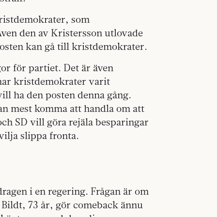
kristdemokrater, som
Även den av Kristersson utlovade
sten kan gå till kristdemokrater.
or för partiet. Det är även
 har kristdemokrater varit
vill ha den posten denna gång.
kan mest komma att handla om att
ch SD vill göra rejäla besparingar
ilja slippa fronta.
dragen i en regering. Frågan är om
l Bildt, 73 år, gör comeback ännu