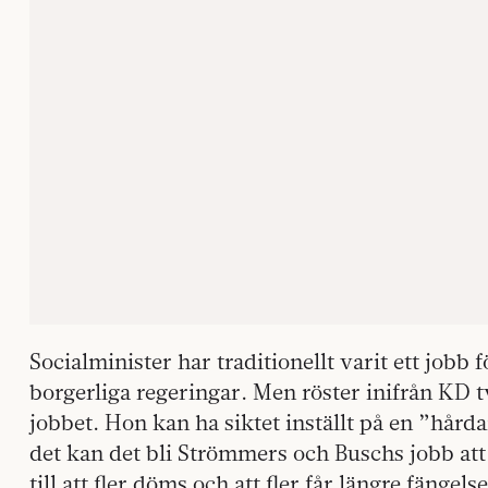
Socialminister har traditionellt varit ett jobb f
borgerliga regeringar. Men röster inifrån KD tv
jobbet. Hon kan ha siktet inställt på en ”hård
det kan det bli Strömmers och Buschs jobb att
till att fler döms och att fler får längre fängelse