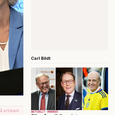
Carl Bildt
å artikeln
AKTUELLT
INRIKES