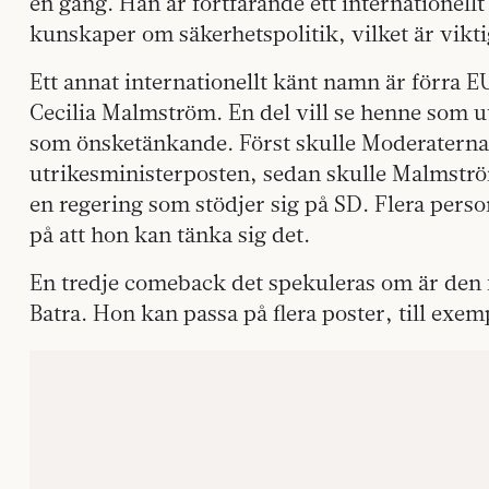
en gång. Han är fortfarande ett internationel
kunskaper om säkerhetspolitik, vilket är vikti
Ett annat internationellt känt namn är förra 
Cecilia Malmström. En del vill se henne som u
som önsketänkande. Först skulle Moderaterna
utrikesministerposten, sedan skulle Malmström
en regering som stödjer sig på SD. Flera pers
på att hon kan tänka sig det.
En tredje comeback det spekuleras om är den
Batra. Hon kan passa på flera poster, till exe