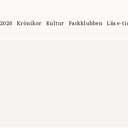
 2026
Krönikor
Kultur
Fackklubben
Läs e-t