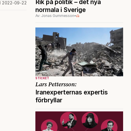
Rik på politik – det nya
d 2022-09-22
normala i Sverige
Av: Jonas Gummesson
•
STICKET
Lars Pettersson:
Iranexperternas expertis
förbryllar