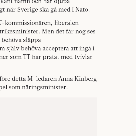
lt känt namn och har djupa
gt när Sverige ska gå med i Nato.
EU-kommissionären, liberalen
trikesminister. Men det får nog ses
 behöva släppa
 själv behöva acceptera att ingå i
oner som TT har pratat med tvivlar
 före detta M-ledaren Anna Kinberg
mpel som näringsminister.