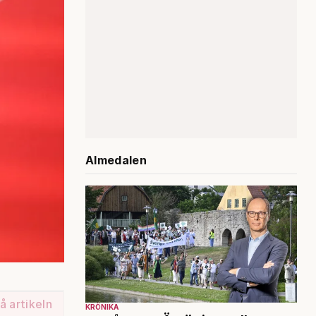
Almedalen
å artikeln
KRÖNIKA