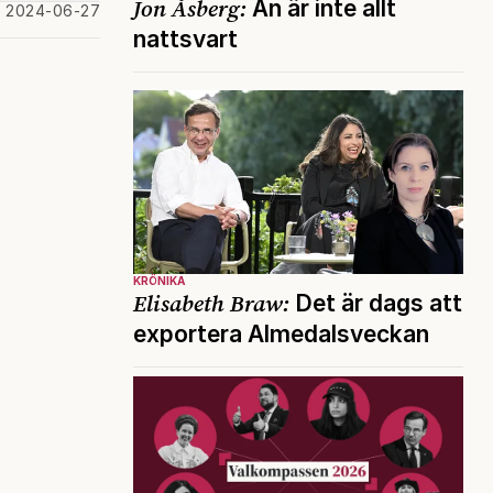
Jon Åsberg:
Än är inte allt
d 2024-06-27
nattsvart
KRÖNIKA
Elisabeth Braw:
Det är dags att
exportera Almedalsveckan