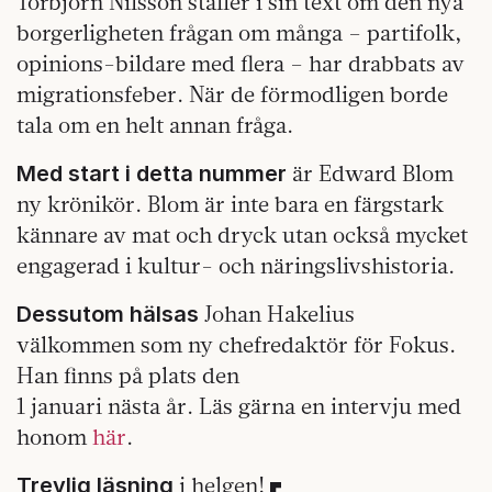
Torbjörn Nilsson ställer i sin text om den nya
borgerligheten frågan om många – partifolk,
opinions-bildare med flera – har drabbats av
migrationsfeber. När de förmodligen borde
tala om en helt annan fråga.
är Edward Blom
Med start i detta nummer
ny krönikör. Blom är inte bara en färgstark
kännare av mat och dryck utan också mycket
engagerad i kultur- och näringslivshistoria.
Johan Hakelius
Dessutom hälsas
välkommen som ny chefredaktör för Fokus.
Han finns på plats den
1 januari nästa år. Läs gärna en intervju med
honom
här
.
i helgen!
Trevlig läsning