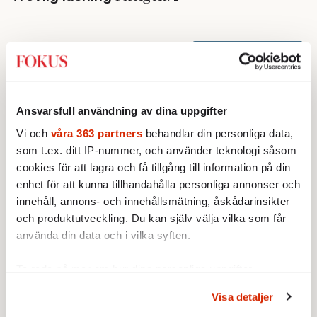
Ansvarsfull användning av dina uppgifter
Vi och
våra 363 partners
behandlar din personliga data,
som t.ex. ditt IP-nummer, och använder teknologi såsom
cookies för att lagra och få tillgång till information på din
enhet för att kunna tillhandahålla personliga annonser och
innehåll, annons- och innehållsmätning, åskådarinsikter
och produktutveckling. Du kan själv välja vilka som får
använda din data och i vilka syften.
Ta reda på mer om hur dina personliga uppgifter
behandlas och ställ in dina preferenser i
detaljsektionen
.
Visa detaljer
Du kan ändra eller dra tillbaka ditt samtycke när som