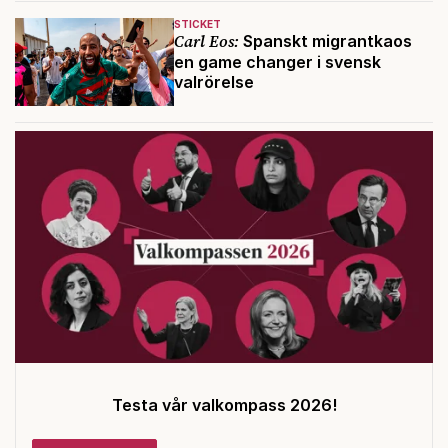
STICKET
Carl Eos:
Spanskt migrantkaos
en game changer i svensk
valrörelse
Testa vår valkompass 2026!