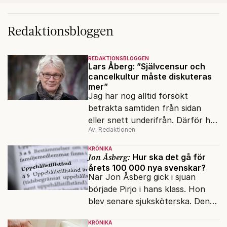
Redaktionsbloggen
REDAKTIONSBLOGGEN
Lars Åberg: ”Självcensur och
cancelkultur måste diskuteras
mer”
Jag har nog alltid försökt
betrakta samtiden från sidan
eller snett underifrån. Därför har
Av: Redaktionen
mina reportage ofta handlat om
minoriteter och
KRÖNIKA
värderingskonflikter, säger Lars
Jon Åsberg:
Hur ska det gå för
årets 100 000 nya svenskar?
Åberg, ny krönikör på Fokus.
När Jon Åsberg gick i sjuan
började Pirjo i hans klass. Hon
blev senare sjuksköterska. Den
integrationsresan förblir en dröm
KRÖNIKA
för många av dagens nya