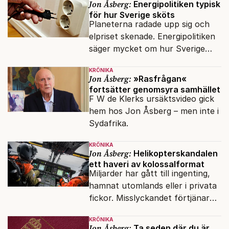
Jon Åsberg:
Energipolitiken typisk
svenskar.
för hur Sverige sköts
Planeterna radade upp sig och
elpriset skenade. Energipolitiken
säger mycket om hur Sverige
sköts numera.
KRÖNIKA
Jon Åsberg:
»Rasfrågan«
fortsätter genomsyra samhället
F W de Klerks ursäktsvideo gick
hem hos Jon Åsberg – men inte i
Sydafrika.
KRÖNIKA
Jon Åsberg:
Helikopterskandalen
ett haveri av kolossalformat
Miljarder har gått till ingenting,
hamnat utomlands eller i privata
fickor. Misslyckandet förtjänar
en haveriutredning.
KRÖNIKA
Jon Åsberg:
Ta seden där du är