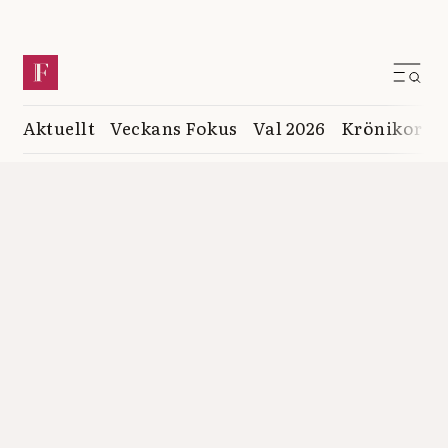
Aktuellt
Veckans Fokus
Val 2026
Krönikor
K