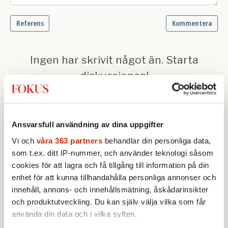
Ansvarsfull användning av dina uppgifter
Vi och
våra 363 partners
behandlar din personliga data,
som t.ex. ditt IP-nummer, och använder teknologi såsom
Text: Karin Pettersson
cookies för att lagra och få tillgång till information på din
Publicerad 2009-02-19
enhet för att kunna tillhandahålla personliga annonser och
innehåll, annons- och innehållsmätning, åskådarinsikter
Ingår i nummer 2009-08
Redaktionsbloggen
och produktutveckling. Du kan själv välja vilka som får
Fokus
Konjunktur
använda din data och i vilka syften.