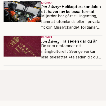
KRÖNIKA
Jon Åsberg:
Helikopterskandalen
ett haveri av kolossalformat
Miljarder har gått till ingenting,
hamnat utomlands eller i privata
fickor. Misslyckandet förtjänar
en haveriutredning.
KRÖNIKA
Jon Åsberg:
Ta seden där du är
De som omfamnar ett
mångkulturellt Sverige verkar
läsa talesättet »ta seden dit du
kommer« bokstavligt.