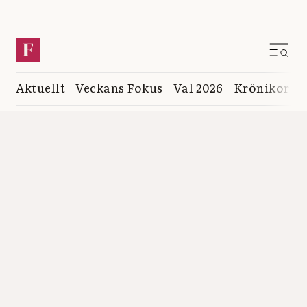
Aktuellt
Veckans Fokus
Val 2026
Krönikor
K