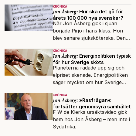
minoriteter och
KRÖNIKA
värderingskonflikter, säger Lars
Jon Åsberg:
Hur ska det gå för
årets 100 000 nya svenskar?
Åberg, ny krönikör på Fokus.
När Jon Åsberg gick i sjuan
började Pirjo i hans klass. Hon
blev senare sjuksköterska. Den
integrationsresan förblir en dröm
KRÖNIKA
för många av dagens nya
Jon Åsberg:
Energipolitiken typisk
svenskar.
för hur Sverige sköts
Planeterna radade upp sig och
elpriset skenade. Energipolitiken
säger mycket om hur Sverige
sköts numera.
KRÖNIKA
Jon Åsberg:
»Rasfrågan«
fortsätter genomsyra samhället
F W de Klerks ursäktsvideo gick
hem hos Jon Åsberg – men inte i
Sydafrika.