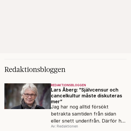
Redaktionsbloggen
REDAKTIONSBLOGGEN
Lars Åberg: ”Självcensur och
cancelkultur måste diskuteras
mer”
Jag har nog alltid försökt
betrakta samtiden från sidan
eller snett underifrån. Därför har
Av: Redaktionen
mina reportage ofta handlat om