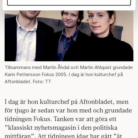
annons- och analysföretag som vi samarbetar med.
Dessa kan i sin tur kombinera informationen med annan
information som du har tillhandahållit eller som de har
samlat in när du har använt deras tjänster.
Om du vill läsa mer om hur vi hanterar personuppgifter
kan du göra det
här
.
Tillsammans med Martin Åhdal och Martin Ahlquist grundade
Karin Pettersson Fokus 2005. I dag är hon kulturchef på
Aftonbladet. Foto: TT
I dag är hon kulturchef på Aftonbladet, men
för tjugo år sedan var hon med och grundade
tidningen Fokus. Tanken var att göra ett
”klassiskt nyhetsmagasin i den politiska
mittfåran”. Att tidningen idag har gått ”åt