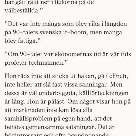
har gått rakt ner i fickorna på de
välbeställda.”
”Det var inte många som blev rika i längden
på 90-talets svenska it-boom, men många
blev fattiga.”
”Om 90-talet var ekonomernas tid är vår tids
profeter tech­männen.”
Hon räds inte att sticka ut hakan, gå i clinch,
inte heller att slå fast vissa sanningar. Men
dessa är väl underbyggda, källförteckningen
är lång. Hon är påläst. Om något visar hon på
att marknaden inte kan lösa alla
samhällsproblem på egen hand, att det
behövs gemensamma satsningar. Det är
högintressant och ofta ögonöppnande