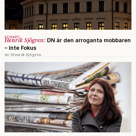
STICKET
Henrik Sjögren:
DN är den arroganta mobbaren
– inte Fokus
Av: Henrik Sjögren