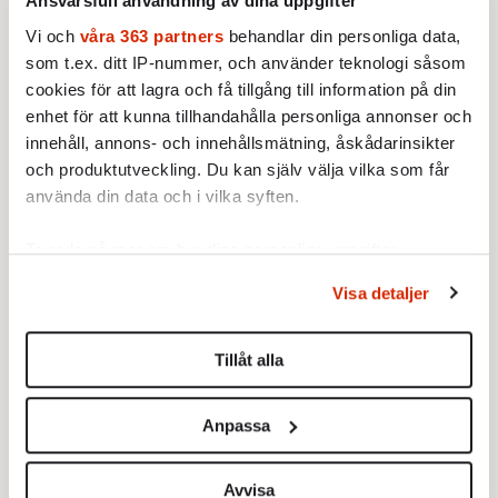
Ansvarsfull användning av dina uppgifter
berättelsen.
Vi och
våra 363 partners
behandlar din personliga data,
som t.ex. ditt IP-nummer, och använder teknologi såsom
Karin Pettersson visar tydligt på hur tätt
cookies för att lagra och få tillgång till information på din
områdena politik och ekonomi tvinnades
enhet för att kunna tillhandahålla personliga annonser och
samman under decenniet då en hel del av det
innehåll, annons- och innehållsmätning, åskådarinsikter
allmänna såldes ut, när det skars i välfärden,
och produktutveckling. Du kan själv välja vilka som får
när statens makt krympte. Det var en tid då
använda din data och i vilka syften.
ekonomin började utforma regler för
Ta reda på mer om hur dina personliga uppgifter
politiken, inte tvärtom. Som hon skriver: ”På
behandlas och ställ in dina preferenser i
detaljsektionen
.
90-talet fanns inte längre någon skillnad
Visa detaljer
Du kan ändra eller dra tillbaka ditt samtycke när som
mellan ekonomi och politik, inte ens på den
helst från cookie-förklaringen.
vänsterkant jag befann mig.”
Tillåt alla
Vi använder enhetsidentifierare för att anpassa innehållet
och annonserna till användarna, tillhandahålla funktioner
Anpassa
för sociala medier och analysera vår trafik. Vi
vidarebefordrar även sådana identifierare och annan
information från din enhet till de sociala medier och
Avvisa