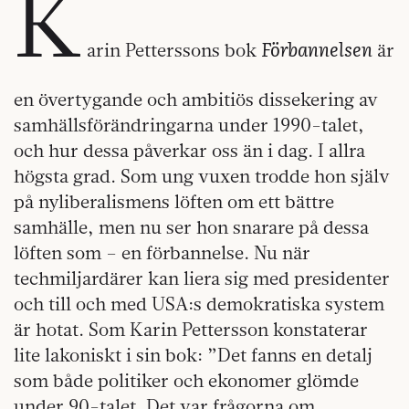
K
Förbannelsen
arin Petterssons bok
är
en övertygande och ambitiös dissekering av
samhällsförändringarna under 1990-talet,
och hur dessa påverkar oss än i dag. I allra
högsta grad. Som ung vuxen trodde hon själv
på nyliberalismens löften om ett bättre
samhälle, men nu ser hon snarare på dessa
löften som – en förbannelse. Nu när
techmiljardärer kan liera sig med presidenter
och till och med USA:s demokratiska system
är hotat. Som Karin Pettersson konstaterar
lite lakoniskt i sin bok: ”Det fanns en detalj
som både politiker och ekonomer glömde
under 90-talet. Det var frågorna om