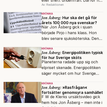
eller snett underifrån. Därför har
Av: Redaktionen
mina reportage ofta handlat om
minoriteter och
KRÖNIKA
värderingskonflikter, säger Lars
Jon Åsberg:
Hur ska det gå för
årets 100 000 nya svenskar?
Åberg, ny krönikör på Fokus.
När Jon Åsberg gick i sjuan
började Pirjo i hans klass. Hon
blev senare sjuksköterska. Den
integrationsresan förblir en dröm
KRÖNIKA
för många av dagens nya
Jon Åsberg:
Energipolitiken typisk
svenskar.
för hur Sverige sköts
Planeterna radade upp sig och
elpriset skenade. Energipolitiken
säger mycket om hur Sverige
sköts numera.
KRÖNIKA
Jon Åsberg:
»Rasfrågan«
fortsätter genomsyra samhället
F W de Klerks ursäktsvideo gick
hem hos Jon Åsberg – men inte i