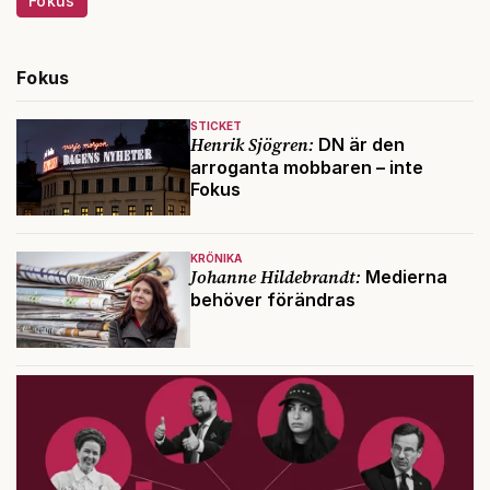
Fokus
Fokus
STICKET
Henrik Sjögren:
DN är den
arroganta mobbaren – inte
Fokus
KRÖNIKA
Johanne Hildebrandt:
Medierna
behöver förändras