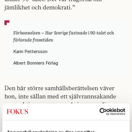
jämlikhet och demokrati.”
Förbannelsen
Hur Sverige fastnade i 90-talet och
–
förlorade framtiden
Karin Pettersson
Albert Bonniers Förlag
Den här större samhällsberättelsen väver
hon, inte sällan med ett självrannsakande
perspektiv, samman med sin personliga
historia. Hon undersöker alltså inte bara
politikens bevekelsegrunder utan även sina
egna, vilket skapar konkretion och nerv i