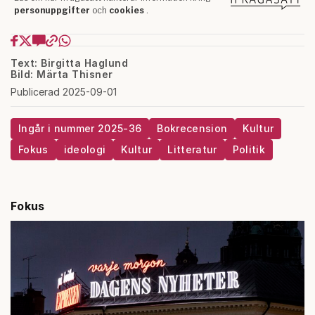
Text: Birgitta Haglund
Bild: Märta Thisner
Publicerad 2025-09-01
Ingår i nummer 2025-36
Bokrecension
Kultur
Fokus
ideologi
Kultur
Litteratur
Politik
Fokus