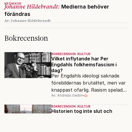
KRÖNIKOR
Johanne Hildebrandt:
Medierna behöver
förändras
Av: Johanne Hildebrandt
Bokrecension
BOKRECENSION
KULTUR
Vilket inflytande har Per
Engdahls folkhemsfascism i
dag?
Per Engdahls ideologi saknade
förebildernas brutalitet, men var
knappast ofarlig. Rasism spelades
Av: Andreas Gedin
•
ned i förmån för "kultur". Känns
det igen?
BOKRECENSION
KULTUR
Historien tog inte slut och
liberalismen blev övermodig
Liberalismen blev lomhörd och
gränslös. Den slutade lyssna på