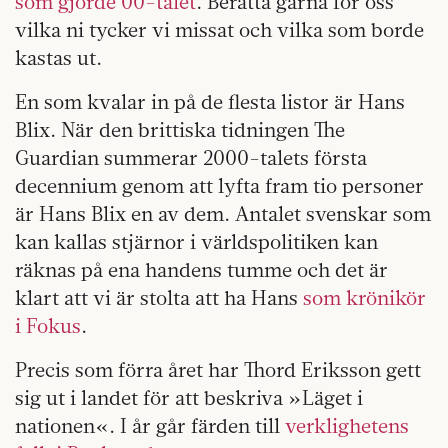
som gjorde 00-talet
. Berätta gärna för oss
vilka ni tycker vi missat och vilka som borde
kastas ut.
En som kvalar in på de flesta listor är Hans
Blix. När den brittiska tidningen The
Guardian summerar 2000-talets första
decennium genom att lyfta fram tio personer
är Hans Blix en av dem. Antalet svenskar som
kan kallas stjärnor i världspolitiken kan
räknas på ena handens tumme och det är
klart att vi är stolta att ha Hans
som krönikör
i Fokus
.
Precis som förra året har Thord ­Eriksson gett
sig ut i landet för att beskriva »Läget i
nationen«. I år går färden till
verklighetens