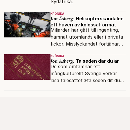
Sydafrika.
KRÖNIKA
Jon Åsberg:
Helikopterskandalen
ett haveri av kolossalformat
Miljarder har gått till ingenting,
hamnat utomlands eller i privata
fickor. Misslyckandet förtjänar
en haveriutredning.
KRÖNIKA
Jon Åsberg:
Ta seden där du är
De som omfamnar ett
mångkulturellt Sverige verkar
läsa talesättet »ta seden dit du
kommer« bokstavligt.