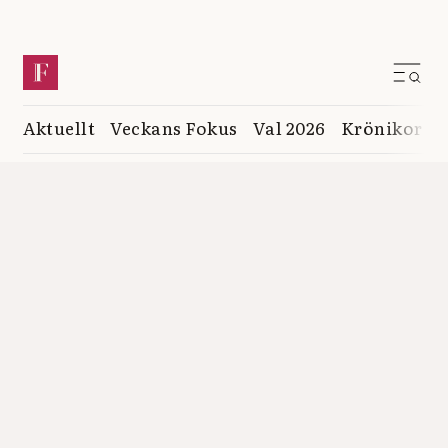
Aktuellt
Veckans Fokus
Val 2026
Krönikor
K