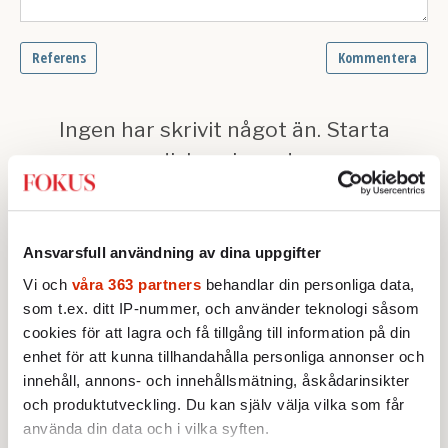
Ansvarsfull användning av dina uppgifter
Vi och
våra 363 partners
behandlar din personliga data,
som t.ex. ditt IP-nummer, och använder teknologi såsom
Text:
Martin Ahlquist
cookies för att lagra och få tillgång till information på din
Publicerad 2011-11-11
enhet för att kunna tillhandahålla personliga annonser och
innehåll, annons- och innehållsmätning, åskådarinsikter
Ingår i nummer 2011-45
Redaktionsbloggen
och produktutveckling. Du kan själv välja vilka som får
Fokus
använda din data och i vilka syften.