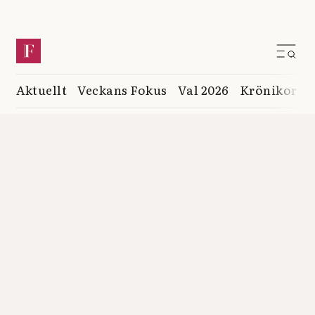
Aktuellt
Veckans Fokus
Val 2026
Krönikor
K