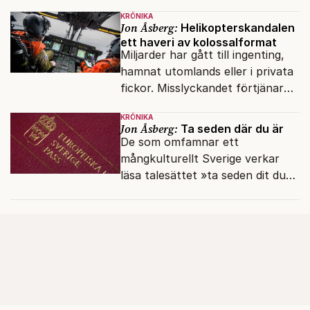
KRÖNIKA
Jon Åsberg:
Helikopterskandalen
ett haveri av kolossalformat
Miljarder har gått till ingenting,
hamnat utomlands eller i privata
fickor. Misslyckandet förtjänar
en haveriutredning.
KRÖNIKA
Jon Åsberg:
Ta seden där du är
De som omfamnar ett
mångkulturellt Sverige verkar
läsa talesättet »ta seden dit du
kommer« bokstavligt.