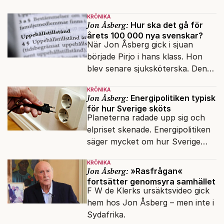
mina reportage ofta handlat om
minoriteter och
KRÖNIKA
värderingskonflikter, säger Lars
Jon Åsberg:
Hur ska det gå för
årets 100 000 nya svenskar?
Åberg, ny krönikör på Fokus.
När Jon Åsberg gick i sjuan
började Pirjo i hans klass. Hon
blev senare sjuksköterska. Den
integrationsresan förblir en dröm
KRÖNIKA
för många av dagens nya
Jon Åsberg:
Energipolitiken typisk
svenskar.
för hur Sverige sköts
Planeterna radade upp sig och
elpriset skenade. Energipolitiken
säger mycket om hur Sverige
sköts numera.
KRÖNIKA
Jon Åsberg:
»Rasfrågan«
fortsätter genomsyra samhället
F W de Klerks ursäktsvideo gick
hem hos Jon Åsberg – men inte i
Sydafrika.