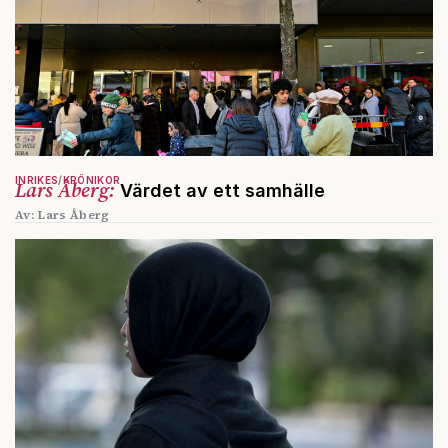
INRIKES
KRÖNIKOR
Lars Åberg:
Värdet av ett samhälle
Av: Lars Åberg