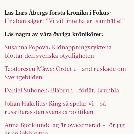
Läs Lars Åbergs första krönika i Fokus:
Hijaben säger: ”Vi vill inte ha ert samhälle!”
Läs några av våra övriga krönikörer:
Susanna Popova: Kidnappningsryktena
blottar den svenska otydligheten
Teodorescu Måwe: Ordet u-land ruskade om
Sverigebilden
Daniel Suhonen: Blåbrun… förlåt, Brunblå!
Johan Hakelius: Ring så spelar vi – så
russifieras den svenska politiken
Anna Björklund: Jag är ovaccinerad – för jag
är en jobbig typ