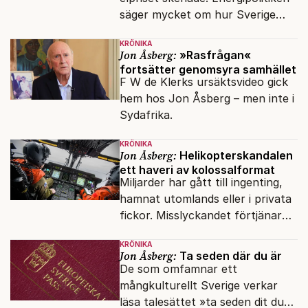
säger mycket om hur Sverige
sköts numera.
KRÖNIKA
Jon Åsberg:
»Rasfrågan«
fortsätter genomsyra samhället
F W de Klerks ursäktsvideo gick
hem hos Jon Åsberg – men inte i
Sydafrika.
KRÖNIKA
Jon Åsberg:
Helikopterskandalen
ett haveri av kolossalformat
Miljarder har gått till ingenting,
hamnat utomlands eller i privata
fickor. Misslyckandet förtjänar
en haveriutredning.
KRÖNIKA
Jon Åsberg:
Ta seden där du är
De som omfamnar ett
mångkulturellt Sverige verkar
läsa talesättet »ta seden dit du