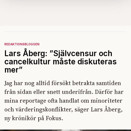
Om du vill läsa mer om hur vi hanterar personuppgifter
kan du göra det
här
.
REDAKTIONSBLOGGEN
Lars Åberg: ”Självcensur och
cancelkultur måste diskuteras
mer”
Jag har nog alltid försökt betrakta samtiden
från sidan eller snett underifrån. Därför har
mina reportage ofta handlat om minoriteter
och värderingskonflikter, säger Lars Åberg,
ny krönikör på Fokus.