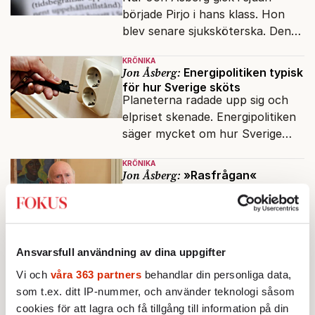
började Pirjo i hans klass. Hon
blev senare sjuksköterska. Den
integrationsresan förblir en dröm
KRÖNIKA
för många av dagens nya
Jon Åsberg:
Energipolitiken typisk
svenskar.
för hur Sverige sköts
Planeterna radade upp sig och
elpriset skenade. Energipolitiken
säger mycket om hur Sverige
sköts numera.
KRÖNIKA
Jon Åsberg:
»Rasfrågan«
fortsätter genomsyra samhället
F W de Klerks ursäktsvideo gick
hem hos Jon Åsberg – men inte i
Sydafrika.
Ansvarsfull användning av dina uppgifter
KRÖNIKA
Vi och
våra 363 partners
behandlar din personliga data,
Jon Åsberg:
Helikopterskandalen
ett haveri av kolossalformat
som t.ex. ditt IP-nummer, och använder teknologi såsom
Miljarder har gått till ingenting,
cookies för att lagra och få tillgång till information på din