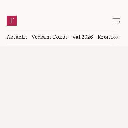
Aktuellt
Veckans Fokus
Val 2026
Krönikor
K