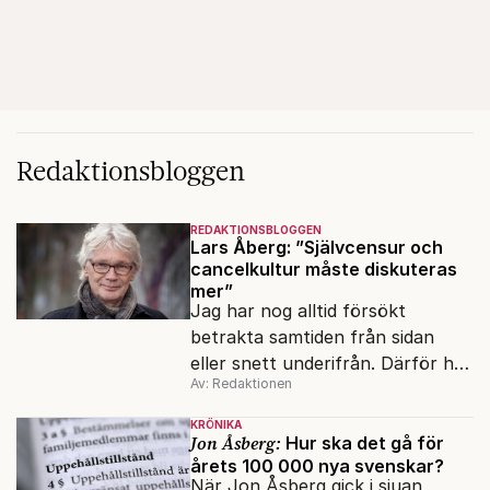
Redaktionsbloggen
REDAKTIONSBLOGGEN
Lars Åberg: ”Självcensur och
cancelkultur måste diskuteras
mer”
Jag har nog alltid försökt
betrakta samtiden från sidan
eller snett underifrån. Därför har
Av: Redaktionen
mina reportage ofta handlat om
minoriteter och
KRÖNIKA
värderingskonflikter, säger Lars
Jon Åsberg:
Hur ska det gå för
årets 100 000 nya svenskar?
Åberg, ny krönikör på Fokus.
När Jon Åsberg gick i sjuan