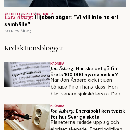
AKTUELLT
INRIKES
KRÖNIKOR
Lars Åberg:
Hijaben säger: ”Vi vill inte ha ert
samhälle”
Av: Lars Åberg
Redaktionsbloggen
KRÖNIKA
Jon Åsberg:
Hur ska det gå för
årets 100 000 nya svenskar?
När Jon Åsberg gick i sjuan
började Pirjo i hans klass. Hon
blev senare sjuksköterska. Den
integrationsresan förblir en dröm
KRÖNIKA
för många av dagens nya
Jon Åsberg:
Energipolitiken typisk
svenskar.
för hur Sverige sköts
Planeterna radade upp sig och
elpriset skenade. Energipolitiken