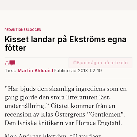
REDAKTIONSBLOGGEN
Kisset landar på Ekströms egna
fötter
Bjud någon på artikeln
Text:
Martin Ahlquist
Publicerad 2013-02-19
”Här bjuds den skamliga ingrediens som en
gång gjorde den stora litteraturen läst:
underhållning.” Citatet kommer från en
recension av Klas Östergrens ”Gentlemen”.
Den lyriske kritikern var Horace Engdahl.
Men Andreas Ekström, till vardags