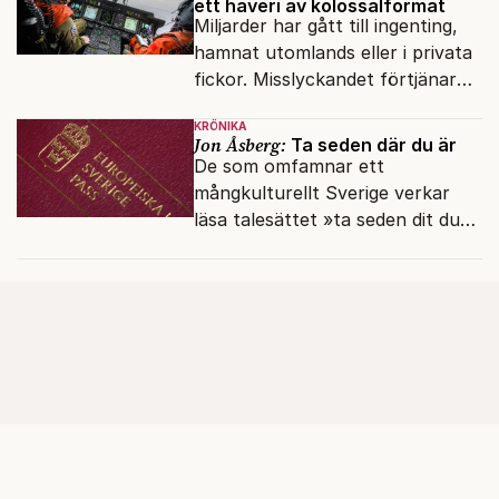
ett haveri av kolossalformat
Miljarder har gått till ingenting,
hamnat utomlands eller i privata
fickor. Misslyckandet förtjänar
en haveriutredning.
KRÖNIKA
Jon Åsberg:
Ta seden där du är
De som omfamnar ett
mångkulturellt Sverige verkar
läsa talesättet »ta seden dit du
kommer« bokstavligt.