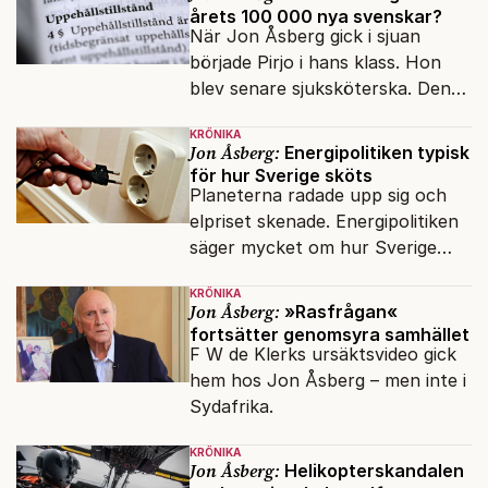
årets 100 000 nya svenskar?
Åberg, ny krönikör på Fokus.
När Jon Åsberg gick i sjuan
började Pirjo i hans klass. Hon
blev senare sjuksköterska. Den
integrationsresan förblir en dröm
KRÖNIKA
för många av dagens nya
Jon Åsberg:
Energipolitiken typisk
svenskar.
för hur Sverige sköts
Planeterna radade upp sig och
elpriset skenade. Energipolitiken
säger mycket om hur Sverige
sköts numera.
KRÖNIKA
Jon Åsberg:
»Rasfrågan«
fortsätter genomsyra samhället
F W de Klerks ursäktsvideo gick
hem hos Jon Åsberg – men inte i
Sydafrika.
KRÖNIKA
Jon Åsberg:
Helikopterskandalen