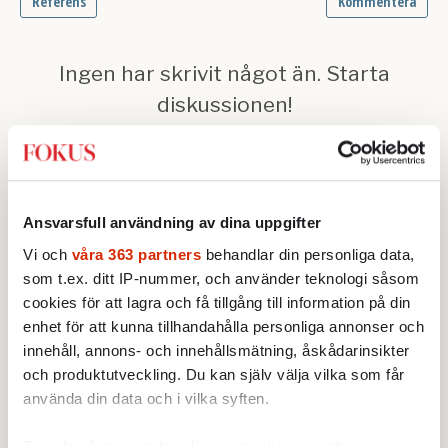
Ansvarsfull användning av dina uppgifter
Vi och
våra 363 partners
behandlar din personliga data,
Text:
Martin Ahlquist
som t.ex. ditt IP-nummer, och använder teknologi såsom
Publicerad 2010-10-22
cookies för att lagra och få tillgång till information på din
enhet för att kunna tillhandahålla personliga annonser och
Ingår i nummer 2010-42
Redaktionsbloggen
innehåll, annons- och innehållsmätning, åskådarinsikter
Fokus
och produktutveckling. Du kan själv välja vilka som får
använda din data och i vilka syften.
Fokus
Ta reda på mer om hur dina personliga uppgifter