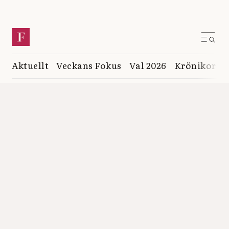
Aktuellt
Veckans Fokus
Val 2026
Krönikor
K