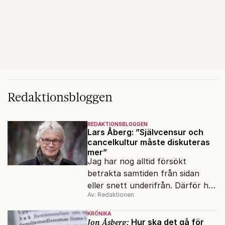
Redaktionsbloggen
REDAKTIONSBLOGGEN
Lars Åberg: ”Självcensur och
cancelkultur måste diskuteras
mer”
Jag har nog alltid försökt
betrakta samtiden från sidan
eller snett underifrån. Därför har
Av: Redaktionen
mina reportage ofta handlat om
minoriteter och
KRÖNIKA
värderingskonflikter, säger Lars
Jon Åsberg:
Hur ska det gå för