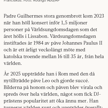
Franciskus. Foto: Rodrigo Abd/AP
Padre Guilhermes stora genombrott kom 2023
när han höll konsert inför 1,5 miljoner
personer på Världsungdomsdagen som det
året hölls i Lissabon. Värdsungdomsdagen
instiftades år 1984 av påve Johannes Paulus II
och är ett årligt veckolångt möte med
katolska troende mellan 16 till 35 år, från hela
världen.
År 2025 uppträdde han i Rom med den då
nytillträdde påve Leo och gjorde succé.
Bilderna på honom och påven blev virala och
spreds över hela världen, något som fick DJ-
prästens popularitet att öka ännu mer. Han
turnerar världen runt och uppträder överallt: