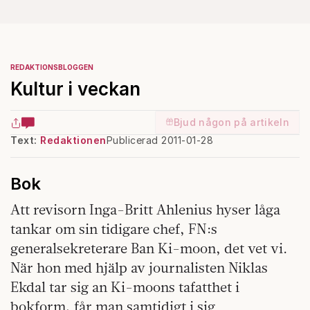
REDAKTIONSBLOGGEN
Kultur i veckan
Bjud någon på artikeln
Text:
Redaktionen
Publicerad 2011-01-28
Bok
Att revisorn Inga-Britt Ahlenius hyser låga
tankar om sin tidigare chef, FN:s
generalsekreterare Ban Ki-moon, det vet vi.
När hon med hjälp av journalisten Niklas
Ekdal tar sig an Ki-moons tafatthet i
bokform, får man samtidigt i sig