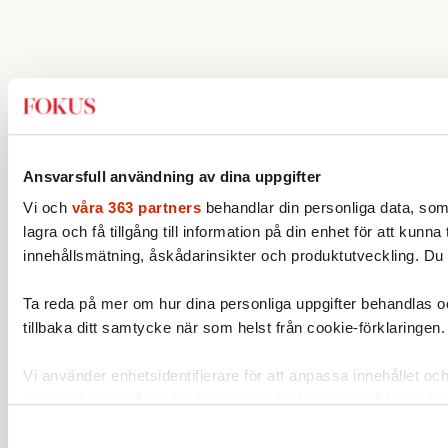
X
Om oss
Om Fokus
Annonsera
Ansvarsfull användning av dina uppgifter
Köpvillkor
Vi och
våra 363 partners
behandlar din personliga data, som
Prenumerera
lagra och få tillgång till information på din enhet för att kun
innehållsmätning, åskådarinsikter och produktutveckling. Du k
Kontakta oss
Information
Ta reda på mer om hur dina personliga uppgifter behandlas och
tillbaka ditt samtycke när som helst från cookie-förklaringen.
Personuppgiftspolicy
Vi använder enhetsidentifierare för att anpassa innehållet och
Betalningar med Klarna
och analysera vår trafik. Vi vidarebefordrar även sådana ident
Kundservice
annons- och analysföretag som vi samarbetar med. Dessa ka
tillhandahållit eller som de har samlat in när du har använt de