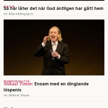
KULTUR
Så här låter det när Gud äntligen har gått hem
Av: Klara Klingspor
KRÖNIKOR
KULTUR
Mikael Timm:
Ensam med en dinglande
löspenis
Av: Mikael Timm