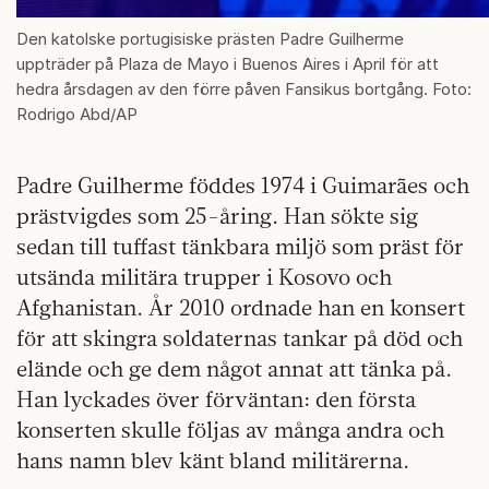
Den katolske portugisiske prästen Padre Guilherme
uppträder på Plaza de Mayo i Buenos Aires i April för att
hedra årsdagen av den förre påven Fansikus bortgång. Foto:
Rodrigo Abd/AP
Padre Guilherme föddes 1974 i Guimarães och
prästvigdes som 25-åring. Han sökte sig
sedan till tuffast tänkbara miljö som präst för
utsända militära trupper i Kosovo och
Afghanistan. År 2010 ordnade han en konsert
för att skingra soldaternas tankar på död och
elände och ge dem något annat att tänka på.
Han lyckades över förväntan: den första
konserten skulle följas av många andra och
hans namn blev känt bland militärerna.