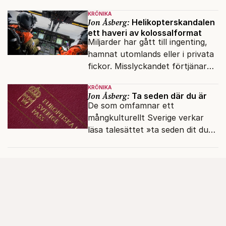
KRÖNIKA
Jon Åsberg:
Helikopterskandalen
ett haveri av kolossalformat
Miljarder har gått till ingenting,
hamnat utomlands eller i privata
fickor. Misslyckandet förtjänar
en haveriutredning.
KRÖNIKA
Jon Åsberg:
Ta seden där du är
De som omfamnar ett
mångkulturellt Sverige verkar
läsa talesättet »ta seden dit du
kommer« bokstavligt.