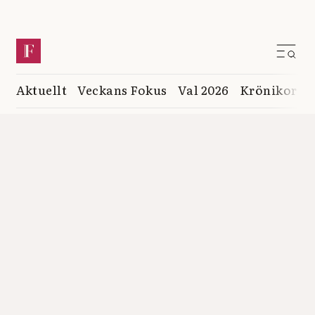
Aktuellt
Veckans Fokus
Val 2026
Krönikor
K