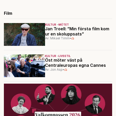
Film
KULTUR
MÖTET
Jan Troell: ”Min första film kom
ur en skoluppsats”
Av: Mikael Timm
•
KULTUR
LIVSSTIL
Öst möter väst på
Centraleuropas egna Cannes
Av: Jon Asp
•