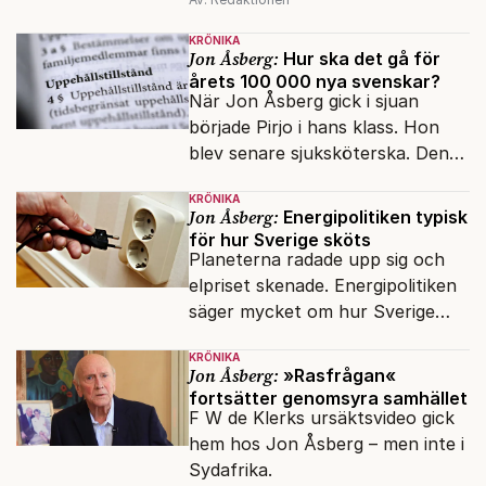
mina reportage ofta handlat om
minoriteter och
KRÖNIKA
värderingskonflikter, säger Lars
Jon Åsberg:
Hur ska det gå för
årets 100 000 nya svenskar?
Åberg, ny krönikör på Fokus.
När Jon Åsberg gick i sjuan
började Pirjo i hans klass. Hon
blev senare sjuksköterska. Den
integrationsresan förblir en dröm
KRÖNIKA
för många av dagens nya
Jon Åsberg:
Energipolitiken typisk
svenskar.
för hur Sverige sköts
Planeterna radade upp sig och
elpriset skenade. Energipolitiken
säger mycket om hur Sverige
sköts numera.
KRÖNIKA
Jon Åsberg:
»Rasfrågan«
fortsätter genomsyra samhället
F W de Klerks ursäktsvideo gick
hem hos Jon Åsberg – men inte i
Sydafrika.