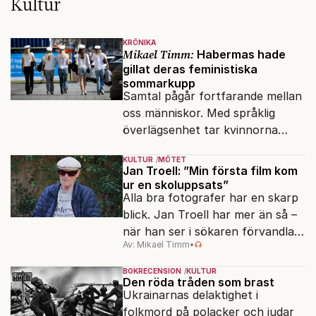
Kultur
KRÖNIKA
Mikael Timm:
Habermas hade
gillat deras feministiska
sommarkupp
Samtal pågår fortfarande mellan
oss människor. Med språklig
överlägsenhet tar kvinnorna
över det offentliga rummet.
KULTUR
MÖTET
Jan Troell: ”Min första film kom
ur en skoluppsats”
Alla bra fotografer har en skarp
blick. Jan Troell har mer än så –
när han ser i sökaren förvandlas
Av: Mikael Timm
•
vardagen till underverk. Fyllda 95
gör han en ny film.
BOKRECENSION
KULTUR
Den röda tråden som brast
Ukrainarnas delaktighet i
folkmord på polacker och judar