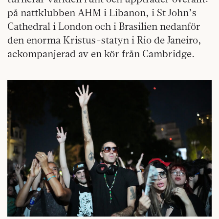
på nattklubben AHM i Libanon, i St John’s
Cathedral i London och i Brasilien nedanför
den enorma Kristus-statyn i Rio de Janeiro,
ackompanjerad av en kör från Cambridge.