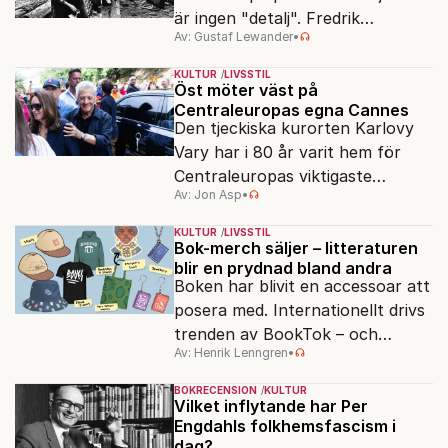
är ingen "detalj". Fredrik
Av: Gustaf Lewander
•
Segerfeldts iver att skildra den
ryska imperialismen leder till en
KULTUR
LIVSSTIL
förenklad bild av historien.
Öst möter väst på
Centraleuropas egna Cannes
Den tjeckiska kurorten Karlovy
Vary har i 80 år varit hem för
Centraleuropas viktigaste
Av: Jon Asp
•
filmfestival – en plats där
Hollywoodglans möter
KULTUR
LIVSSTIL
egensinnighet.
Bok-merch säljer – litteraturen
blir en prydnad bland andra
Boken har blivit en accessoar att
posera med. Internationellt drivs
trenden av BookTok – och
Av: Henrik Lenngren
•
förlagen följer efter.
BOKRECENSION
KULTUR
Vilket inflytande har Per
Engdahls folkhemsfascism i
dag?