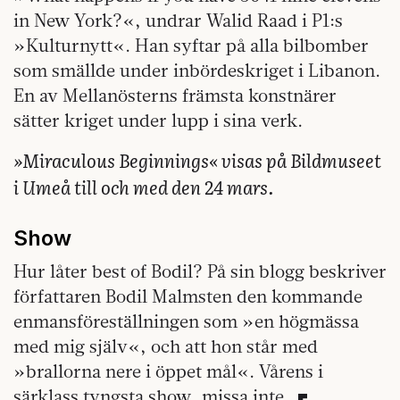
in New York?«, undrar Walid Raad i P1:s
»Kulturnytt«. Han syftar på alla bilbomber
som smällde under inbördeskriget i Libanon.
En av Mellanösterns främsta konstnärer
sätter kriget under lupp i sina verk.
»Miraculous Beginnings« visas på Bildmuseet
i Umeå till och med den 24 mars.
Show
Hur låter best of Bodil? På sin blogg beskriver
författaren Bodil Malmsten den kommande
enmansföreställningen som »en högmässa
med mig själv«, och att hon står med
»brallorna nere i öppet mål«. Vårens i
särklass tyngsta show, missa inte.