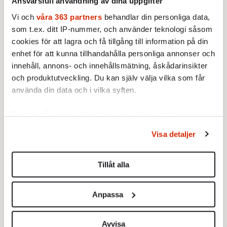
Ansvarsfull användning av dina uppgifter
Vi och
våra 363 partners
behandlar din personliga data,
som t.ex. ditt IP-nummer, och använder teknologi såsom
cookies för att lagra och få tillgång till information på din
enhet för att kunna tillhandahålla personliga annonser och
innehåll, annons- och innehållsmätning, åskådarinsikter
och produktutveckling. Du kan själv välja vilka som får
använda din data och i vilka syften.
Ta reda på mer om hur dina personliga uppgifter
behandlas och ställ in dina preferenser i
detaljsektionen
.
Visa detaljer
Text:
Redaktionen
Du kan ändra eller dra tillbaka ditt samtycke när som
Publicerad 2011-02-25
helst från cookie-förklaringen.
Tillåt alla
Ingår i nummer 2011-08
Redaktionsbloggen
Film
Vi använder enhetsidentifierare för att anpassa innehållet
och annonserna till användarna, tillhandahålla funktioner
Kultur
Litteratur
Anpassa
för sociala medier och analysera vår trafik. Vi
vidarebefordrar även sådana identifierare och annan
information från din enhet till de sociala medier och
Avvisa
Film