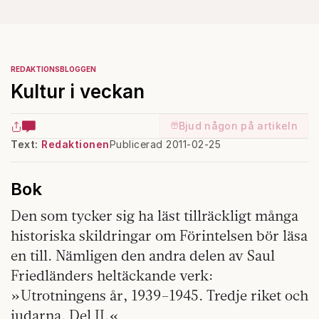
REDAKTIONSBLOGGEN
Kultur i veckan
Bjud någon på artikeln
Text:
Redaktionen
Publicerad 2011-02-25
Bok
Den som tycker sig ha läst tillräckligt många
historiska skildringar om Förintelsen bör läsa
en till. Nämligen den andra delen av Saul
Friedländers heltäckande verk:
»Utrotningens år, 1939–1945. Tredje riket och
judarna. Del II.«