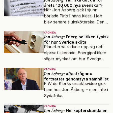
årets 100 000 nya svenskar?
Åberg, ny krönikör på Fokus.
När Jon Åsberg gick i sjuan
började Pirjo i hans klass. Hon
blev senare sjuksköterska. Den
integrationsresan förblir en dröm
KRÖNIKA
för många av dagens nya
Jon Åsberg:
Energipolitiken typisk
svenskar.
för hur Sverige sköts
Planeterna radade upp sig och
elpriset skenade. Energipolitiken
säger mycket om hur Sverige
sköts numera.
KRÖNIKA
Jon Åsberg:
»Rasfrågan«
fortsätter genomsyra samhället
F W de Klerks ursäktsvideo gick
hem hos Jon Åsberg – men inte i
Sydafrika.
KRÖNIKA
Jon Åsberg:
Helikopterskandalen