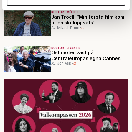
annons- och analysföretag som vi samarbetar med.
Dessa kan i sin tur kombinera informationen med annan
KULTUR
MÖTET
Jan Troell: ”Min första film kom
information som du har tillhandahållit eller som de har
ur en skoluppsats”
samlat in när du har använt deras tjänster.
Av: Mikael Timm
•
Om du vill läsa mer om hur vi hanterar personuppgifter
kan du göra det
här
.
KULTUR
LIVSSTIL
Öst möter väst på
Centraleuropas egna Cannes
Av: Jon Asp
•