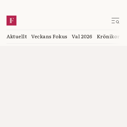
Aktuellt
Veckans Fokus
Val 2026
Krönikor
K