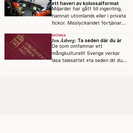
ett haveri av kolossalformat
Miljarder har gått till ingenting,
hamnat utomlands eller i privata
fickor. Misslyckandet förtjänar
en haveriutredning.
KRÖNIKA
Jon Åsberg:
Ta seden där du är
De som omfamnar ett
mångkulturellt Sverige verkar
läsa talesättet »ta seden dit du
kommer« bokstavligt.