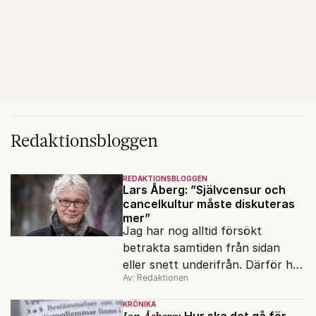
Redaktionsbloggen
REDAKTIONSBLOGGEN
Lars Åberg: ”Självcensur och
cancelkultur måste diskuteras
mer”
Jag har nog alltid försökt
betrakta samtiden från sidan
eller snett underifrån. Därför har
Av: Redaktionen
mina reportage ofta handlat om
minoriteter och
KRÖNIKA
värderingskonflikter, säger Lars
Jon Åsberg:
Hur ska det gå för