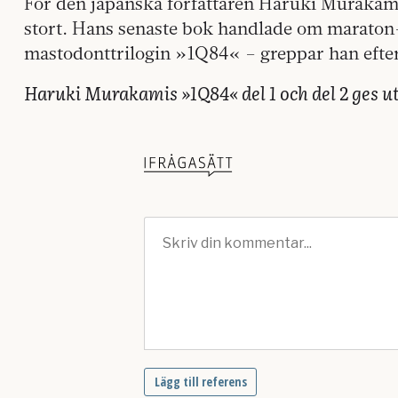
För den japanska författaren Haruki Murakami ä
stort. Hans senaste bok handlade om maraton-
mastodonttrilogin »1Q84« – greppar han efter
Haruki Murakamis »1Q84« del 1 och del 2 ges ut