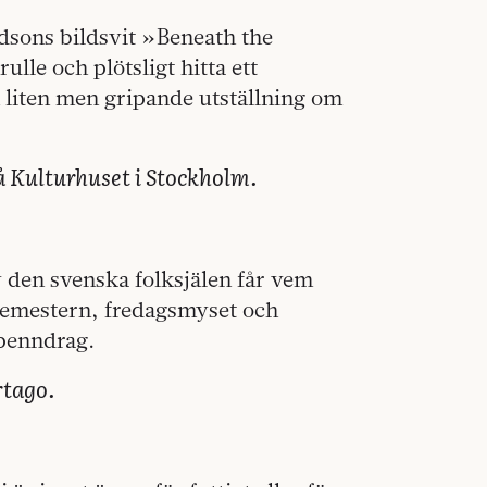
wdsons bildsvit »Beneath the
lle och plötsligt hitta ett
 liten men gripande utställning om
å Kulturhuset i Stockholm.
 den svenska folksjälen får vem
ssemestern, fredagsmyset och
 penndrag.
rtago.