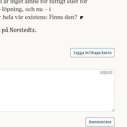
r inget ämne för futtigt eller för
löpning, och nu – i
 hela vår existens: Finns den?
 på Norstedts.