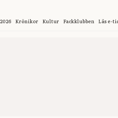
 2026
Krönikor
Kultur
Fackklubben
Läs e-t