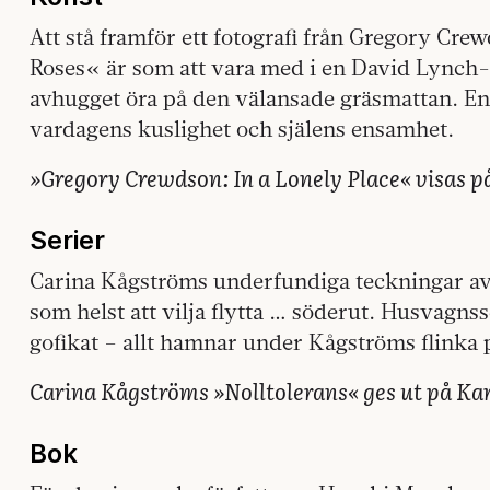
Att stå framför ett fotografi från Gregory Cre
Roses« är som att vara med i en David Lynch-ru
avhugget öra på den välansade gräsmattan. En
vardagens kuslighet och själens ensamhet.
»Gregory Crewdson: In a Lonely Place« visas p
Serier
Carina Kågströms underfundiga teckningar av
som helst att vilja flytta … söderut. Husvagn
gofikat – allt hamnar under Kågströms flinka
Carina Kågströms »Nolltolerans« ges ut på Ka
Bok