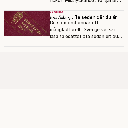
fickor. Misslyckandet förtjänar
en haveriutredning.
KRÖNIKA
Jon Åsberg:
Ta seden där du är
De som omfamnar ett
mångkulturellt Sverige verkar
läsa talesättet »ta seden dit du
kommer« bokstavligt.