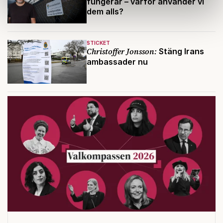
fungerar – varför använder vi
Dessa kan i sin tur kombinera informationen med annan
dem alls?
information som du har tillhandahållit eller som de har
samlat in när du har använt deras tjänster.
Om du vill läsa mer om hur vi hanterar personuppgifter
STICKET
kan du göra det
här
.
Christoffer Jonsson:
Stäng Irans
ambassader nu