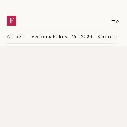
Aktuellt
Veckans Fokus
Val 2026
Krönikor
K