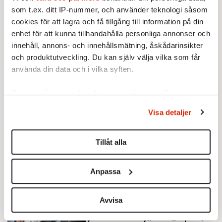
som t.ex. ditt IP-nummer, och använder teknologi såsom
cookies för att lagra och få tillgång till information på din
enhet för att kunna tillhandahålla personliga annonser och
innehåll, annons- och innehållsmätning, åskådarinsikter
och produktutveckling. Du kan själv välja vilka som får
använda din data och i vilka syften.
Ta reda på mer om hur dina personliga uppgifter
Text: Elsa Westerstad
behandlas och ställ in dina preferenser i
detaljsektionen
.
Publicerad 2009-03-05
Visa detaljer
Du kan ändra eller dra tillbaka ditt samtycke när som
helst från cookie-förklaringen.
Ingår i nummer 2009-10
Redaktionsbloggen
Tillåt alla
Brott och straff
Sex
Vi använder enhetsidentifierare för att anpassa innehållet
och annonserna till användarna, tillhandahålla funktioner
Anpassa
för sociala medier och analysera vår trafik. Vi
Brott och straff
vidarebefordrar även sådana identifierare och annan
information från din enhet till de sociala medier och
Avvisa
KRÖNIKA
annons- och analysföretag som vi samarbetar med.
Erik Hörstadius:
Om straff inte