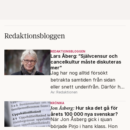
Redaktionsbloggen
REDAKTIONSBLOGGEN
Lars Åberg: ”Självcensur och
cancelkultur måste diskuteras
mer”
Jag har nog alltid försökt
betrakta samtiden från sidan
eller snett underifrån. Därför har
Av: Redaktionen
mina reportage ofta handlat om
minoriteter och
KRÖNIKA
värderingskonflikter, säger Lars
Jon Åsberg:
Hur ska det gå för
årets 100 000 nya svenskar?
Åberg, ny krönikör på Fokus.
När Jon Åsberg gick i sjuan
började Pirjo i hans klass. Hon