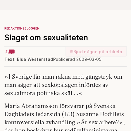
REDAKTIONSBLOGGEN
Slaget om sexualiteten
Bjud någon på artikeln
Text: Elsa Westerstad
Publicerad 2009-03-05
»I Sverige får man räkna med gängstryk om
man säger att sexköpslagen infördes av
sexualmoralpolitiska skäl …«
Maria Abrahamsson
försvarar på Svenska
Dagbladets ledarsida (1/3) Susanne Dodillets
kontroversiella avhandling »Är sex arbete?«,
där hon beskriver hur radikalfeministerna