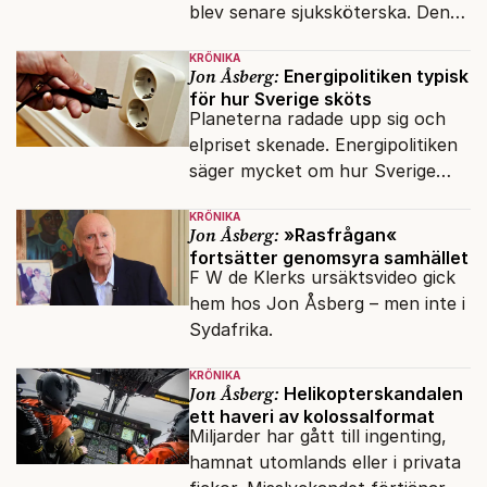
blev senare sjuksköterska. Den
integrationsresan förblir en dröm
KRÖNIKA
för många av dagens nya
Jon Åsberg:
Energipolitiken typisk
svenskar.
för hur Sverige sköts
Planeterna radade upp sig och
elpriset skenade. Energipolitiken
säger mycket om hur Sverige
sköts numera.
KRÖNIKA
Jon Åsberg:
»Rasfrågan«
fortsätter genomsyra samhället
F W de Klerks ursäktsvideo gick
hem hos Jon Åsberg – men inte i
Sydafrika.
KRÖNIKA
Jon Åsberg:
Helikopterskandalen
ett haveri av kolossalformat
Miljarder har gått till ingenting,
hamnat utomlands eller i privata