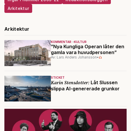
Arkitektur
Arkitektur
KOMMENTAR
KULTUR
”Nya Kungliga Operan låter den
gamla vara huvudpersonen”
Av: Lars Anders Johansson
•
STICKET
Karin Stensdotter:
Låt Slussen
slippa AI-genererade grunkor