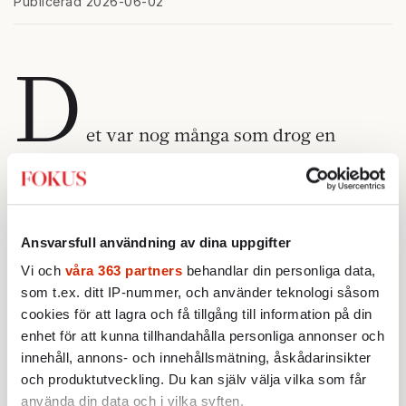
Publicerad 2026-06-02
D
et var nog många som drog en
lättnadens suck när gestaltningen av
Kungliga Operans påbyggnad presenterades.
Arkitektoniska prestigeprojekt i huvudstaden
Ansvarsfull användning av dina uppgifter
brukar snabbt bli kulturstrider. Från
Vi och
våra 363 partners
behandlar din personliga data,
Nobelcenter till Liljevalchs har ilskan ofta
som t.ex. ditt IP-nummer, och använder teknologi såsom
varit begriplig. Nya Operan tycks däremot
cookies för att lagra och få tillgång till information på din
hittills ha undgått det värsta oväsendet.
enhet för att kunna tillhandahålla personliga annonser och
innehåll, annons- och innehållsmätning, åskådarinsikter
Det beror inte på att förslaget är ointressant.
och produktutveckling. Du kan själv välja vilka som får
Ahrbom Partner och Lundgaard & Tranberg
använda din data och i vilka syften.