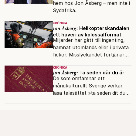
hem hos Jon Åsberg – men inte i
Sydafrika.
KRÖNIKA
Jon Åsberg:
Helikopterskandalen
ett haveri av kolossalformat
Miljarder har gått till ingenting,
hamnat utomlands eller i privata
fickor. Misslyckandet förtjänar
en haveriutredning.
KRÖNIKA
Jon Åsberg:
Ta seden där du är
De som omfamnar ett
mångkulturellt Sverige verkar
läsa talesättet »ta seden dit du
kommer« bokstavligt.