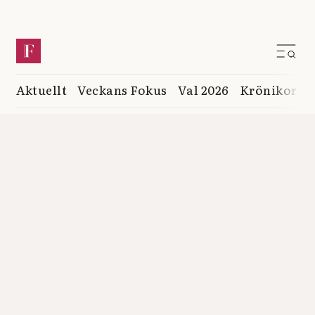
Aktuellt
Veckans Fokus
Val 2026
Krönikor
K