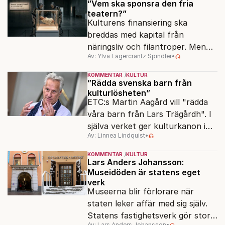
”Vem ska sponsra den fria
teatern?”
Kulturens finansiering ska
breddas med kapital från
näringsliv och filantroper. Men
Av: Ylva Lagercrantz Spindler
•
frågan är, vilken kultur?
KOMMENTAR
KULTUR
”Rädda svenska barn från
kulturlösheten”
ETC:s Martin Aagård vill "rädda
våra barn från Lars Trägårdh". I
själva verket ger kulturkanon i
Av: Linnea Lindquist
•
skolan alla samma tillgång till den
svenska kulturen.
KOMMENTAR
KULTUR
Lars Anders Johansson:
Museidöden är statens eget
verk
Museerna blir förlorare när
staten leker affär med sig själv.
Statens fastighetsverk gör stora
Av: Lars Anders Johansson
•