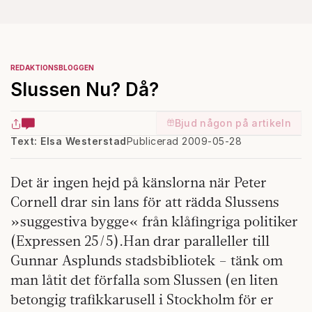
REDAKTIONSBLOGGEN
Slussen Nu? Då?
Bjud någon på artikeln
Text: Elsa Westerstad
Publicerad 2009-05-28
Det är ingen hejd på känslorna när Peter
Cornell drar sin lans för att rädda Slussens
»suggestiva bygge« från klåfingriga politiker
(Expressen 25/5).Han drar paralleller till
Gunnar Asplunds stadsbibliotek – tänk om
man låtit det förfalla som Slussen (en liten
betongig trafikkarusell i Stockholm för er