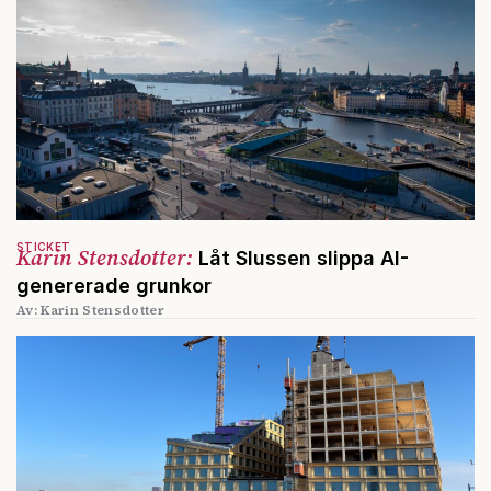
STICKET
Karin Stensdotter:
Låt Slussen slippa AI-
genererade grunkor
Av: Karin Stensdotter