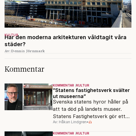
KULTUR
Har den moderna arkitekturen våldtagit våra
städer?
Av: Dennis Jörnmark
Kommentar
KOMMENTAR
KULTUR
”Statens fastighetsverk svälter
ut museerna”
Svenska statens hyror håller på
att ta död på landets museer.
Statens Fastighetsverk gör ett
Av: Håkan Lindgren
•
överskott på 800 miljoner kronor
samtidigt som samlingarna hotas.
KOMMENTAR
KULTUR