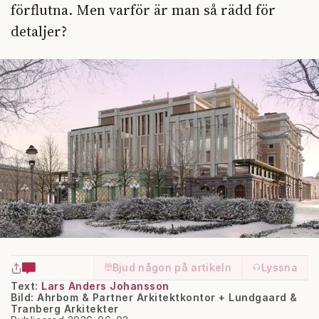
förflutna. Men varför är man så rädd för
detaljer?
Bjud någon på artikeln
Lyssna
Text:
Lars Anders Johansson
Bild: Ahrbom & Partner Arkitektkontor + Lundgaard &
Tranberg Arkitekter