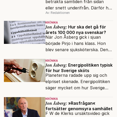
betrakta samtiden från sidan
eller snett underifrån. Därför har
Av: Redaktionen
mina reportage ofta handlat om
minoriteter och
KRÖNIKA
värderingskonflikter, säger Lars
Jon Åsberg:
Hur ska det gå för
årets 100 000 nya svenskar?
Åberg, ny krönikör på Fokus.
När Jon Åsberg gick i sjuan
började Pirjo i hans klass. Hon
blev senare sjuksköterska. Den
integrationsresan förblir en dröm
KRÖNIKA
för många av dagens nya
Jon Åsberg:
Energipolitiken typisk
svenskar.
för hur Sverige sköts
Planeterna radade upp sig och
elpriset skenade. Energipolitiken
säger mycket om hur Sverige
sköts numera.
KRÖNIKA
Jon Åsberg:
»Rasfrågan«
fortsätter genomsyra samhället
F W de Klerks ursäktsvideo gick