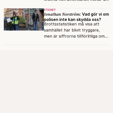
genomfört flera luftattacker mot
STICKET
milisen.
Jonathan Norström:
Vad gör vi om
polisen inte kan skydda oss?
Brottsstatistiken må visa att
samhället har blivit tryggare,
men är siffrorna tillförlitliga om
många inte ser meningen i att
anmäla brott?