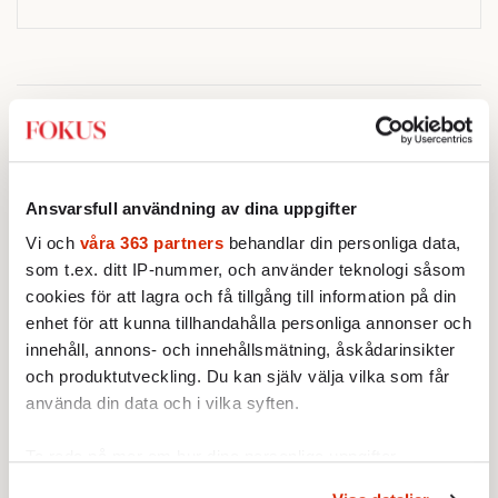
Sticket
STICKET
Deniz Eryilmaz:
En liten
Ansvarsfull användning av dina uppgifter
påminnelse – folkomröstning är
Vi och
våra 363 partners
behandlar din personliga data,
också ett demokratiskt verktyg
Folkomröstningar är en del av
som t.ex. ditt IP-nummer, och använder teknologi såsom
svensk konstitutionell rätt och
cookies för att lagra och få tillgång till information på din
bör vara ett alternativ vid frågor
enhet för att kunna tillhandahålla personliga annonser och
av stor nationell betydelse.
innehåll, annons- och innehållsmätning, åskådarinsikter
STICKET
och produktutveckling. Du kan själv välja vilka som får
Farouk Aldabag:
Demokratins
använda din data och i vilka syften.
blinda fläck – del 2
Demokratier faller sällan därför
att de saknar frihet. De
Ta reda på mer om hur dina personliga uppgifter
försvagas därför att de inte alltid
behandlas och ställ in dina preferenser i
detaljsektionen
.