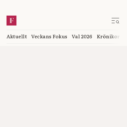
Aktuellt
Veckans Fokus
Val 2026
Krönikor
K