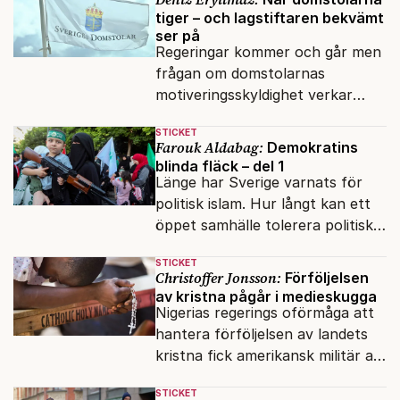
tiger – och lagstiftaren bekvämt
ser på
Regeringar kommer och går men
frågan om domstolarnas
motiveringsskyldighet verkar
aldrig hamna högst upp på
STICKET
dagordningen.
Farouk Aldabag:
Demokratins
blinda fläck – del 1
Länge har Sverige varnats för
politisk islam. Hur långt kan ett
öppet samhälle tolerera politiska
rörelser som vill förändra det
STICKET
inifrån?
Christoffer Jonsson:
Förföljelsen
av kristna pågår i medieskugga
Nigerias regerings oförmåga att
hantera förföljelsen av landets
kristna fick amerikansk militär att
genomfört flera luftattacker mot
STICKET
milisen.