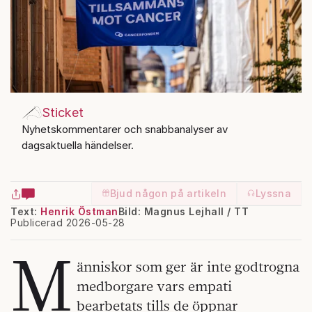
Sticket
Nyhetskommentarer och snabbanalyser av
dagsaktuella händelser.
Bjud någon på artikeln
Lyssna
Text:
Henrik Östman
Bild: Magnus Lejhall / TT
Publicerad 2026-05-28
M
änniskor som ger är inte godtrogna
medborgare vars empati
bearbetats tills de öppnar