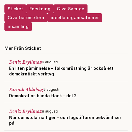
Sticket
Forskning
Giva Sverige
Givarbarometern
ideella organisationer
insamling
Mer Från Sticket
Deniz Eryilmaz
9 augusti
En liten påminnelse – folkomröstning är också ett
demokratiskt verktyg
Farouk Aldabag
9 augusti
Demokratins blinda fläck – del 2
Deniz Eryilmaz
8 augusti
När domstolarna tiger – och lagstiftaren bekvämt ser
på