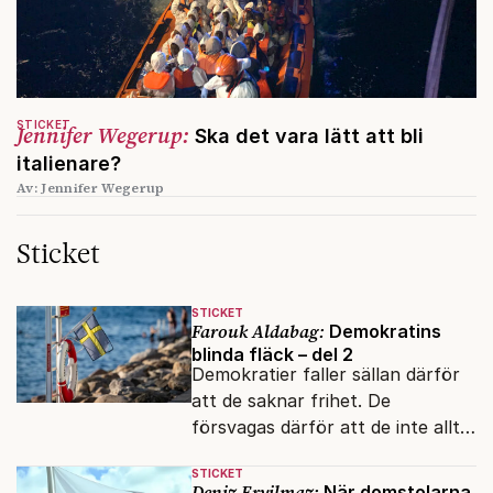
STICKET
Jennifer Wegerup:
Ska det vara lätt att bli
italienare?
Av: Jennifer Wegerup
Sticket
STICKET
Farouk Aldabag:
Demokratins
blinda fläck – del 2
Demokratier faller sällan därför
att de saknar frihet. De
försvagas därför att de inte alltid
lyckas skilja mellan öppenhet och
STICKET
naivitet.
Deniz Eryilmaz:
När domstolarna