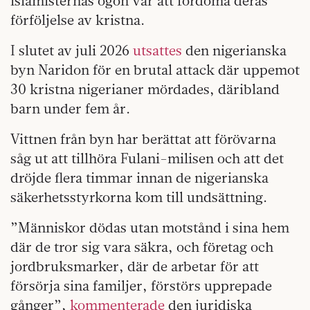
islamisternas ögon var att fördöma deras
förföljelse av kristna.
I slutet av juli 2026
utsattes
den nigerianska
byn Naridon för en brutal attack där uppemot
30 kristna nigerianer mördades, däribland
barn under fem år.
Vittnen från byn har berättat att förövarna
såg ut att tillhöra Fulani-milisen och att det
dröjde flera timmar innan de nigerianska
säkerhetsstyrkorna kom till undsättning.
”Människor dödas utan motstånd i sina hem
där de tror sig vara säkra, och företag och
jordbruksmarker, där de arbetar för att
försörja sina familjer, förstörs upprepade
gånger”,
kommenterade
den juridiska