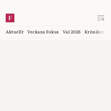
Aktuellt
Veckans Fokus
Val 2026
Krönikor
K