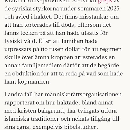
Kfara i Homs-provinsen. Al-Farkh
greps
av
de syriska styrkorna under sommaren 2025
och avled i häktet. Det finns misstankar om
att han torterades till döds, eftersom det
fanns tecken på att han hade utsatts för
fysiskt våld. Efter att familjen hade
utpressats på tio tusen dollar för att regimen
skulle överlämna kroppen arresterades en
annan familjemedlem därför att de begärde
en obduktion för att ta reda på vad som hade
hänt köpmannen.
I andra fall har människorättsorganisationen
rapporterat om hur häktade, bland annat
med kristen bakgrund, har tvingats utföra
islamiska traditioner och nekats tillgång till
sina egna, exempelvis bibelstudier.