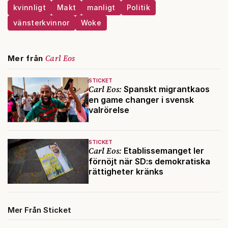
kvinnligt
Makt
manligt
Politik
vänsterkvinnor
Woke
Carl Eos
Mer från
STICKET
Carl Eos:
Spanskt migrantkaos
en game changer i svensk
valrörelse
STICKET
Carl Eos:
Etablissemanget ler
förnöjt när SD:s demokratiska
rättigheter kränks
Mer Från Sticket