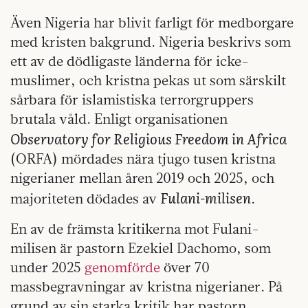
Även Nigeria har blivit farligt för medborgare
med kristen bakgrund. Nigeria beskrivs som
ett av de dödligaste länderna för icke-
muslimer, och kristna pekas ut som särskilt
sårbara för islamistiska terrorgruppers
brutala våld. Enligt organisationen
Observatory for Religious Freedom in Africa
(ORFA) mördades nära tjugo tusen kristna
nigerianer mellan åren 2019 och 2025, och
Fulani-milisen
majoriteten dödades av
.
En av de främsta kritikerna mot Fulani-
milisen är pastorn Ezekiel Dachomo, som
under 2025
genomförde
över 70
massbegravningar av kristna nigerianer. På
grund av sin starka kritik har pastorn