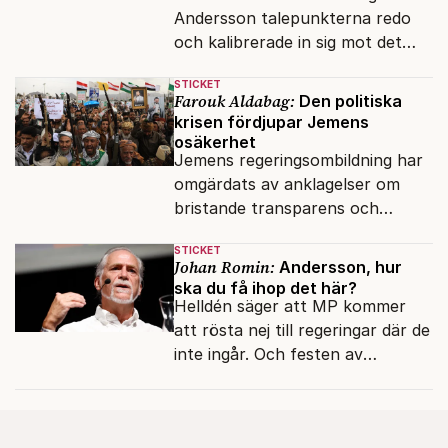
Andersson talepunkterna redo
och kalibrerade in sig mot det
verkliga bytet som en målstyrd
STICKET
robot.
Farouk Aldabag:
Den politiska
krisen fördjupar Jemens
osäkerhet
Jemens regeringsombildning har
omgärdats av anklagelser om
bristande transparens och
oegentligheter kopplade till
STICKET
internationella biståndsmedel.
Johan Romin:
Andersson, hur
ska du få ihop det här?
Helldén säger att MP kommer
att rösta nej till regeringar där de
inte ingår. Och festen av
reformer och inflation ska
betalas med lån.