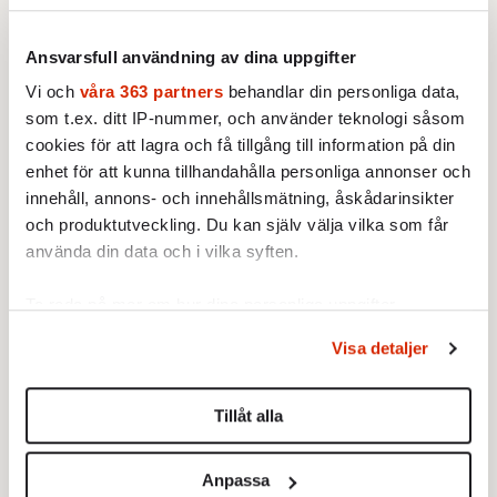
Ansvarsfull användning av dina uppgifter
Vi och
våra 363 partners
behandlar din personliga data,
som t.ex. ditt IP-nummer, och använder teknologi såsom
Testa vår valkompass 2026!
cookies för att lagra och få tillgång till information på din
enhet för att kunna tillhandahålla personliga annonser och
innehåll, annons- och innehållsmätning, åskådarinsikter
Testa här!
och produktutveckling. Du kan själv välja vilka som får
använda din data och i vilka syften.
Ta reda på mer om hur dina personliga uppgifter
behandlas och ställ in dina preferenser i
detaljsektionen
.
Visa detaljer
Sticket
Du kan ändra eller dra tillbaka ditt samtycke när som
helst från cookie-förklaringen.
Tillåt alla
STICKET
Christoffer Jonsson:
Förföljelsen
Vi använder enhetsidentifierare för att anpassa innehållet
av kristna pågår i medieskugga
och annonserna till användarna, tillhandahålla funktioner
Nigerias regerings oförmåga att
Anpassa
för sociala medier och analysera vår trafik. Vi