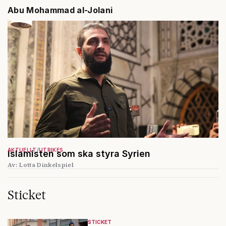
Abu Mohammad al-Jolani
AKTUELLT
UTRIKES
Islamisten som ska styra Syrien
Av: Lotta Dinkelspiel
Sticket
STICKET