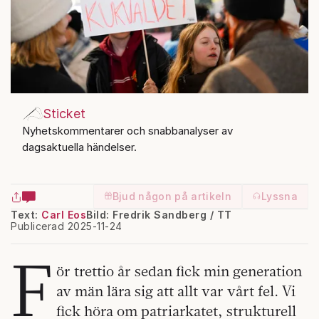
Sticket
Nyhetskommentarer och snabbanalyser av
dagsaktuella händelser.
Bjud någon på artikeln
Lyssna
Text:
Carl Eos
Bild: Fredrik Sandberg / TT
Publicerad 2025-11-24
F
ör trettio år sedan fick min generation
av män lära sig att allt var vårt fel. Vi
fick höra om patriarkatet, strukturell