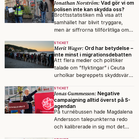
Jonathan Norström:
Vad gör vi om
polisen inte kan skydda oss?
Brottsstatistiken må visa att
samhället har blivit tryggare,
men är siffrorna tillförlitliga om
många inte ser meningen i att
STICKET
anmäla brott?
Merit Wager:
Ord har betydelse –
inte minst i migrationsdebatten
Att flera medier och politiker
talade om ”flyktingar” i Ceuta
urholkar begreppets skyddsvärde
för dem som faktiskt flyr krig
STICKET
och förföljelse.
Jonas Gummesson:
Negative
campaigning alltid överst på S-
agendan
På turnébussen hade Magdalena
Andersson talepunkterna redo
och kalibrerade in sig mot det
verkliga bytet som en målstyrd