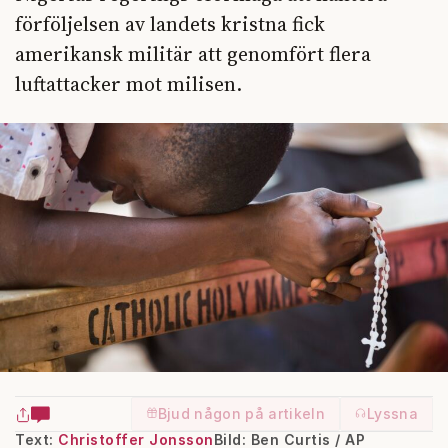
förföljelsen av landets kristna fick
amerikansk militär att genomfört flera
luftattacker mot milisen.
Bjud någon på artikeln
Lyssna
Text:
Christoffer Jonsson
Bild: Ben Curtis / AP