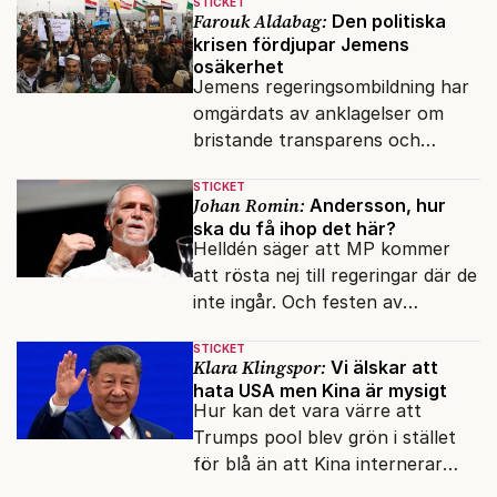
STICKET
robot.
Farouk Aldabag:
Den politiska
krisen fördjupar Jemens
osäkerhet
Jemens regeringsombildning har
omgärdats av anklagelser om
bristande transparens och
oegentligheter kopplade till
STICKET
internationella biståndsmedel.
Johan Romin:
Andersson, hur
ska du få ihop det här?
Helldén säger att MP kommer
att rösta nej till regeringar där de
inte ingår. Och festen av
reformer och inflation ska
STICKET
betalas med lån.
Klara Klingspor:
Vi älskar att
hata USA men Kina är mysigt
Hur kan det vara värre att
Trumps pool blev grön i stället
för blå än att Kina internerar
minoritetsgruppen i