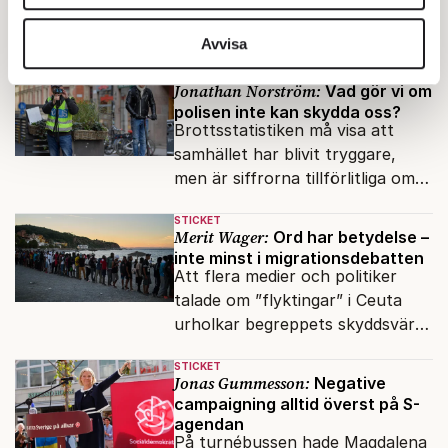
hantera förföljelsen av landets
vidarebefordrar även sådana identifierare och annan
kristna fick amerikansk militär att
information från din enhet till de sociala medier och
Avvisa
genomfört flera luftattacker mot
annons- och analysföretag som vi samarbetar med.
STICKET
milisen.
Jonathan Norström:
Vad gör vi om
Dessa kan i sin tur kombinera informationen med annan
polisen inte kan skydda oss?
information som du har tillhandahållit eller som de har
Brottsstatistiken må visa att
samlat in när du har använt deras tjänster.
samhället har blivit tryggare,
Om du vill läsa mer om hur vi hanterar personuppgifter
men är siffrorna tillförlitliga om
kan du göra det
här
.
många inte ser meningen i att
STICKET
anmäla brott?
Merit Wager:
Ord har betydelse –
inte minst i migrationsdebatten
Att flera medier och politiker
talade om ”flyktingar” i Ceuta
urholkar begreppets skyddsvärde
för dem som faktiskt flyr krig
STICKET
och förföljelse.
Jonas Gummesson:
Negative
campaigning alltid överst på S-
agendan
På turnébussen hade Magdalena