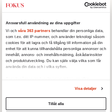
Ansvarsfull användning av dina uppgifter
Vi och
våra 363 partners
behandlar din personliga data,
som t.ex. ditt IP-nummer, och använder teknologi såsom
cookies för att lagra och få tillgång till information på din
enhet för att kunna tillhandahålla personliga annonser och
Testa vår valkompass 2026!
innehåll, annons- och innehållsmätning, åskådarinsikter
och produktutveckling. Du kan själv välja vilka som får
Testa här!
använda din data och i vilka syften.
Ta reda på mer om hur dina personliga uppgifter
behandlas och ställ in dina preferenser i
detaljsektionen
.
Visa detaljer
Du kan ändra eller dra tillbaka ditt samtycke när som
helst från cookie-förklaringen.
Sticket
Tillåt alla
Vi använder enhetsidentifierare för att anpassa innehållet