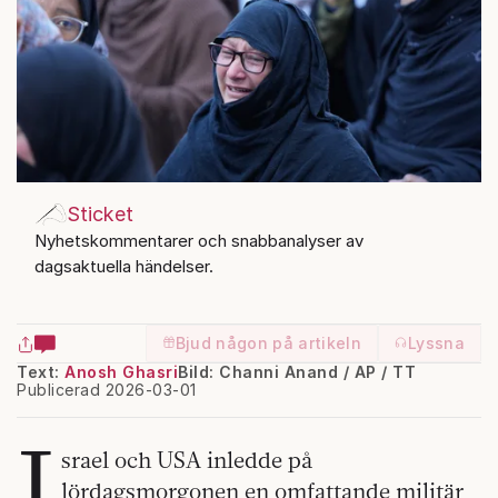
Sticket
Nyhetskommentarer och snabbanalyser av
dagsaktuella händelser.
Bjud någon på artikeln
Lyssna
Text:
Anosh Ghasri
Bild: Channi Anand / AP / TT
Publicerad 2026-03-01
I
srael och USA inledde på
lördagsmorgonen en omfattande militär