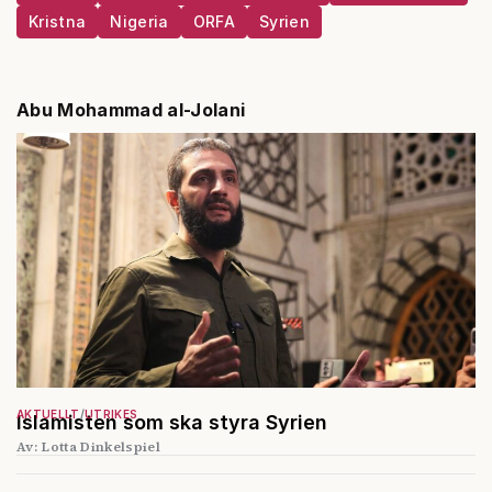
Kristna
Nigeria
ORFA
Syrien
Abu Mohammad al-Jolani
AKTUELLT
UTRIKES
Islamisten som ska styra Syrien
Av: Lotta Dinkelspiel