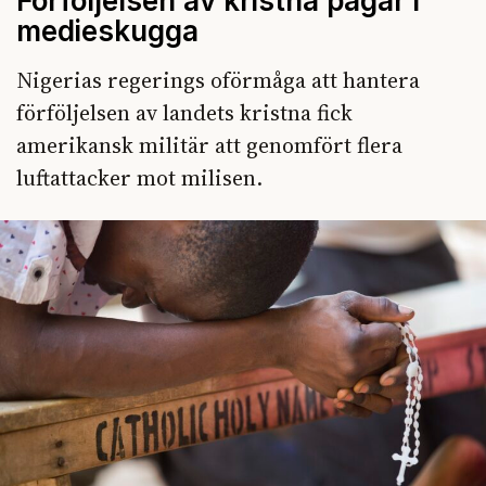
Förföljelsen av kristna pågår i
medieskugga
Nigerias regerings oförmåga att hantera
förföljelsen av landets kristna fick
amerikansk militär att genomfört flera
luftattacker mot milisen.