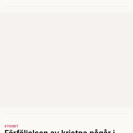
reformer och inflation ska
betalas med lån.
STICKET