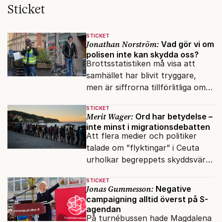
Sticket
STICKET
Jonathan Norström:
Vad gör vi om
polisen inte kan skydda oss?
Brottsstatistiken må visa att
samhället har blivit tryggare,
men är siffrorna tillförlitliga om
många inte ser meningen i att
STICKET
anmäla brott?
Merit Wager:
Ord har betydelse –
inte minst i migrationsdebatten
Att flera medier och politiker
talade om ”flyktingar” i Ceuta
urholkar begreppets skyddsvärde
för dem som faktiskt flyr krig
STICKET
och förföljelse.
Jonas Gummesson:
Negative
campaigning alltid överst på S-
agendan
På turnébussen hade Magdalena