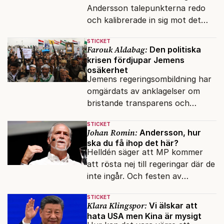
Andersson talepunkterna redo
och kalibrerade in sig mot det
verkliga bytet som en målstyrd
STICKET
robot.
Farouk Aldabag:
Den politiska
krisen fördjupar Jemens
osäkerhet
Jemens regeringsombildning har
omgärdats av anklagelser om
bristande transparens och
oegentligheter kopplade till
STICKET
internationella biståndsmedel.
Johan Romin:
Andersson, hur
ska du få ihop det här?
Helldén säger att MP kommer
att rösta nej till regeringar där de
inte ingår. Och festen av
reformer och inflation ska
STICKET
betalas med lån.
Klara Klingspor:
Vi älskar att
hata USA men Kina är mysigt