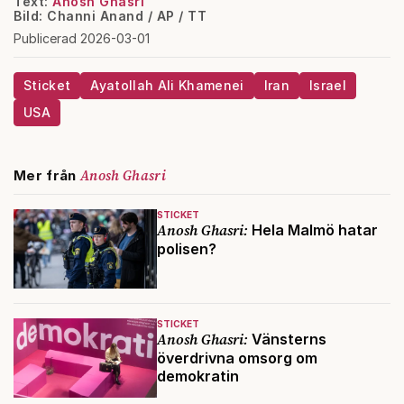
Text:
Anosh Ghasri
Bild: Channi Anand / AP / TT
Publicerad 2026-03-01
Sticket
Ayatollah Ali Khamenei
Iran
Israel
USA
Anosh Ghasri
Mer från
STICKET
Anosh Ghasri:
Hela Malmö hatar
polisen?
STICKET
Anosh Ghasri:
Vänsterns
överdrivna omsorg om
demokratin