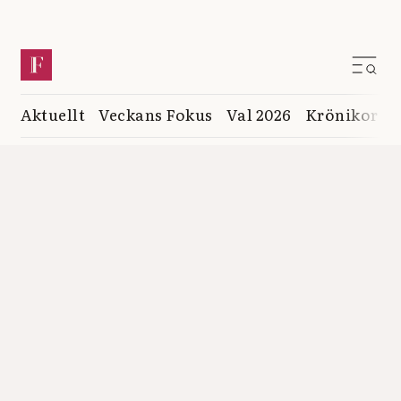
Aktuellt
Veckans Fokus
Val 2026
Krönikor
K