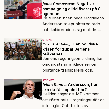
och förföljelse.
Jonas Gummesson:
Negative
campaigning alltid överst på S-
agendan
På turnébussen hade Magdalena
Andersson talepunkterna redo
och kalibrerade in sig mot det
verkliga bytet som en målstyrd
STICKET
robot.
Farouk Aldabag:
Den politiska
krisen fördjupar Jemens
osäkerhet
Jemens regeringsombildning har
omgärdats av anklagelser om
bristande transparens och
oegentligheter kopplade till
STICKET
internationella biståndsmedel.
Johan Romin:
Andersson, hur
ska du få ihop det här?
Helldén säger att MP kommer
att rösta nej till regeringar där de
inte ingår. Och festen av