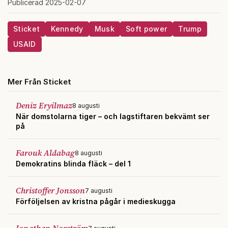
Publicerad 2025-02-07
Sticket
Kennedy
Musk
Soft power
Trump
USAID
Mer Från Sticket
Deniz Eryilmaz
8 augusti
När domstolarna tiger – och lagstiftaren bekvämt ser
på
Farouk Aldabag
8 augusti
Demokratins blinda fläck – del 1
Christoffer Jonsson
7 augusti
Förföljelsen av kristna pågår i medieskugga