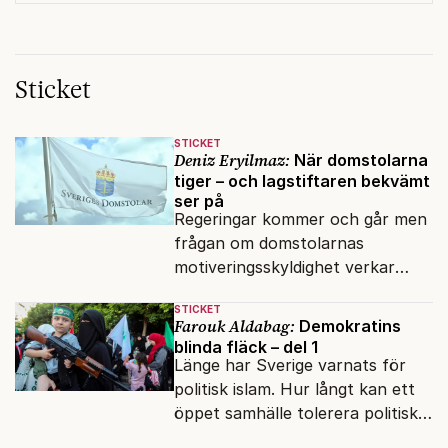
Sticket
STICKET
Deniz Eryilmaz:
När domstolarna
tiger – och lagstiftaren bekvämt
ser på
Regeringar kommer och går men
frågan om domstolarnas
motiveringsskyldighet verkar
aldrig hamna högst upp på
STICKET
dagordningen.
Farouk Aldabag:
Demokratins
blinda fläck – del 1
Länge har Sverige varnats för
politisk islam. Hur långt kan ett
öppet samhälle tolerera politiska
rörelser som vill förändra det