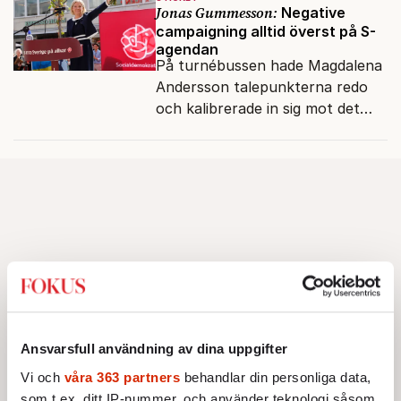
och förföljelse.
Jonas Gummesson:
Negative
campaigning alltid överst på S-
agendan
På turnébussen hade Magdalena
Andersson talepunkterna redo
och kalibrerade in sig mot det
verkliga bytet som en målstyrd
robot.
Ansvarsfull användning av dina uppgifter
Vi och
våra 363 partners
behandlar din personliga data,
som t.ex. ditt IP-nummer, och använder teknologi såsom