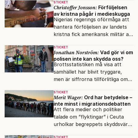
STICKET
inifrån?
Christoffer Jonsson:
Förföljelsen
av kristna pågår i medieskugga
Nigerias regerings oförmåga att
hantera förföljelsen av landets
kristna fick amerikansk militär att
genomfört flera luftattacker mot
STICKET
milisen.
Jonathan Norström:
Vad gör vi om
polisen inte kan skydda oss?
Brottsstatistiken må visa att
samhället har blivit tryggare,
men är siffrorna tillförlitliga om
många inte ser meningen i att
STICKET
anmäla brott?
Merit Wager:
Ord har betydelse –
inte minst i migrationsdebatten
Att flera medier och politiker
talade om ”flyktingar” i Ceuta
urholkar begreppets skyddsvärde
för dem som faktiskt flyr krig
STICKET