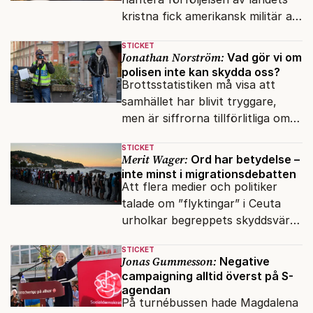
kristna fick amerikansk militär att
genomfört flera luftattacker mot
STICKET
milisen.
Jonathan Norström:
Vad gör vi om
polisen inte kan skydda oss?
Brottsstatistiken må visa att
samhället har blivit tryggare,
men är siffrorna tillförlitliga om
många inte ser meningen i att
STICKET
anmäla brott?
Merit Wager:
Ord har betydelse –
inte minst i migrationsdebatten
Att flera medier och politiker
talade om ”flyktingar” i Ceuta
urholkar begreppets skyddsvärde
för dem som faktiskt flyr krig
STICKET
och förföljelse.
Jonas Gummesson:
Negative
campaigning alltid överst på S-
agendan
På turnébussen hade Magdalena