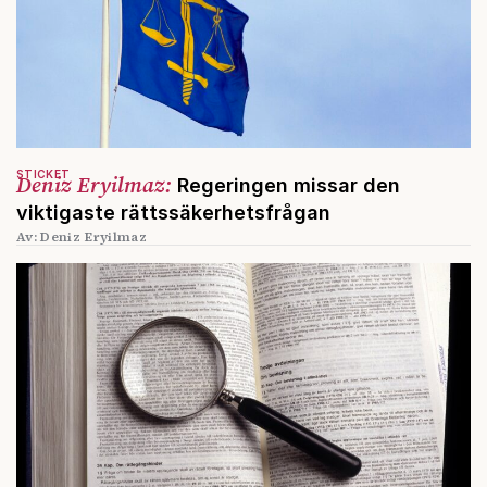
STICKET
Deniz Eryilmaz:
Regeringen missar den
viktigaste rättssäkerhetsfrågan
Av: Deniz Eryilmaz