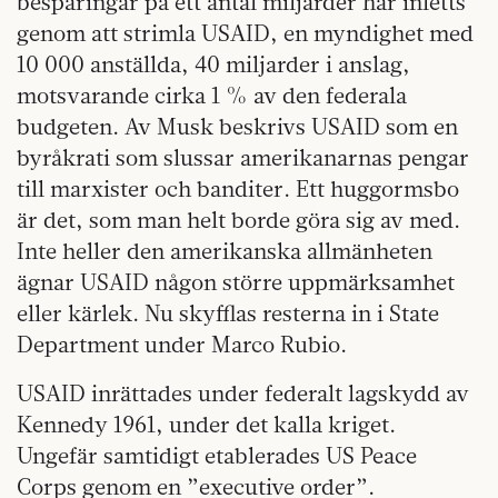
besparingar på ett antal miljarder har inletts
genom att strimla USAID, en myndighet med
10 000 anställda, 40 miljarder i anslag,
motsvarande cirka 1 % av den federala
budgeten. Av Musk beskrivs USAID som en
byråkrati som slussar amerikanarnas pengar
till marxister och banditer. Ett huggormsbo
är det, som man helt borde göra sig av med.
Inte heller den amerikanska allmänheten
ägnar USAID någon större uppmärksamhet
eller kärlek. Nu skyfflas resterna in i State
Department under Marco Rubio.
USAID inrättades under federalt lagskydd av
Kennedy 1961, under det kalla kriget.
Ungefär samtidigt etablerades US Peace
Corps genom en ”executive order”.