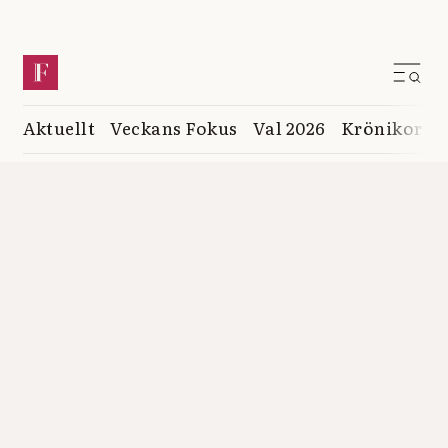
Aktuellt
Veckans Fokus
Val 2026
Krönikor
K