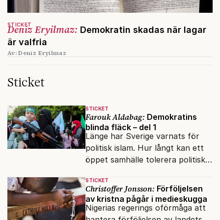
STICKET
Deniz Eryilmaz:
Demokratin skadas när lagar
är valfria
Av: Deniz Eryilmaz
Sticket
STICKET
Farouk Aldabag:
Demokratins
blinda fläck – del 1
Länge har Sverige varnats för
politisk islam. Hur långt kan ett
öppet samhälle tolerera politiska
rörelser som vill förändra det
STICKET
inifrån?
Christoffer Jonsson:
Förföljelsen
av kristna pågår i medieskugga
Nigerias regerings oförmåga att
hantera förföljelsen av landets