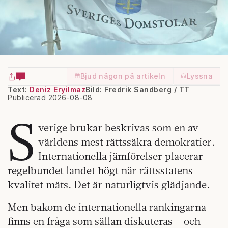
information som du har tillhandahållit eller som de har
samlat in när du har använt deras tjänster.
Om du vill läsa mer om hur vi hanterar personuppgifter
kan du göra det
här
.
Bjud någon på artikeln
Lyssna
Text:
Deniz Eryilmaz
Bild: Fredrik Sandberg / TT
Publicerad 2026-08-08
S
verige brukar beskrivas som en av
världens mest rättssäkra demokratier.
Internationella jämförelser placerar
regelbundet landet högt när rättsstatens
kvalitet mäts. Det är naturligtvis glädjande.
Men bakom de internationella rankingarna
finns en fråga som sällan diskuteras – och