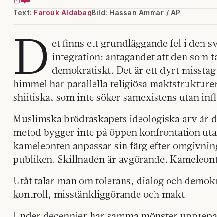
Text:
Farouk Aldabag
Bild: Hassan Ammar / AP
D
et finns ett grundläggande fel i den 
integration: antagandet att den som 
demokratiskt. Det är ett dyrt missta
himmel har parallella religiösa maktstrukture
shiitiska, som inte söker samexistens utan inf
Muslimska brödraskapets ideologiska arv är d
metod bygger inte på öppen konfrontation uta
kameleonten anpassar sin färg efter omgivning
publiken. Skillnaden är avgörande. Kameleonten
Utåt talar man om tolerans, dialog och demokr
kontroll, misstänkliggörande och makt.
Under decennier har samma mönster upprepats.