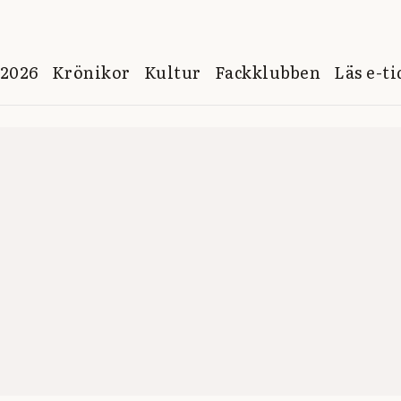
 2026
Krönikor
Kultur
Fackklubben
Läs e-t