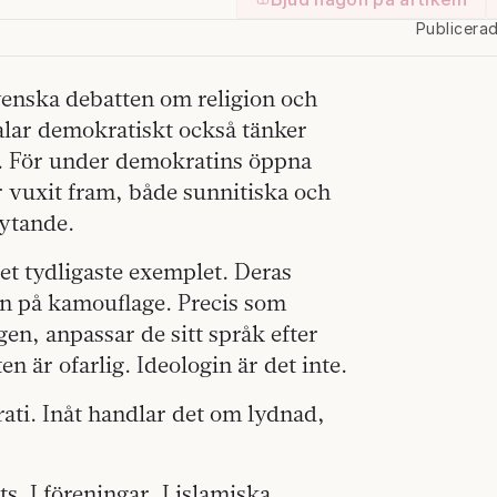
Publicera
svenska debatten om religion och
talar demokratiskt också tänker
g. För under demokratins öppna
r vuxit fram, både sunnitiska och
lytande.
et tydligaste exemplet. Deras
n på kamouflage. Precis som
en, anpassar de sitt språk efter
 är ofarlig. Ideologin är det inte.
ati. Inåt handlar det om lydnad,
 I föreningar. I islamiska