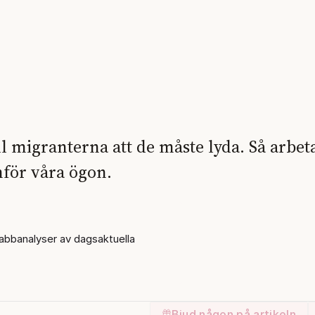
till migranterna att de måste lyda. Så arbet
mför våra ögon.
bbanalyser av dagsaktuella
Bjud någon på artikeln