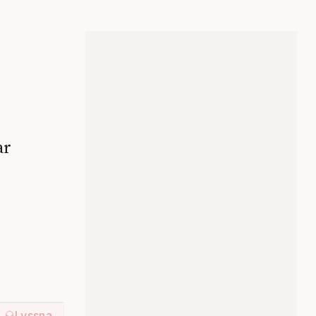
ar
Lyssna