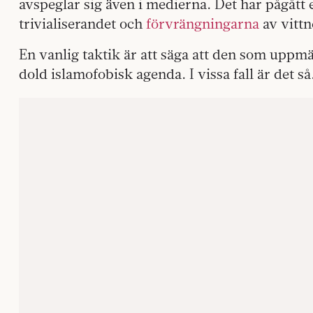
avspeglar sig även i medierna. Det har pågått e
trivialiserandet och
förvrängningarna
av vitt
En vanlig taktik är att säga att den som upp
dold islamofobisk agenda. I vissa fall är det så.