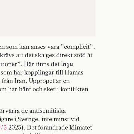
 den som kan anses vara ”complicit”,
 krävs att det ska ges direkt stöd åt
inga
utioner”. Här finns det
r som har kopplingar till Hamas
 från Iran. Uppropet är en
om har hänt och sker i konflikten
förvärra de antisemitiska
igare i Sverige, inte minst vid
9/3
2025). Det förändrade klimatet