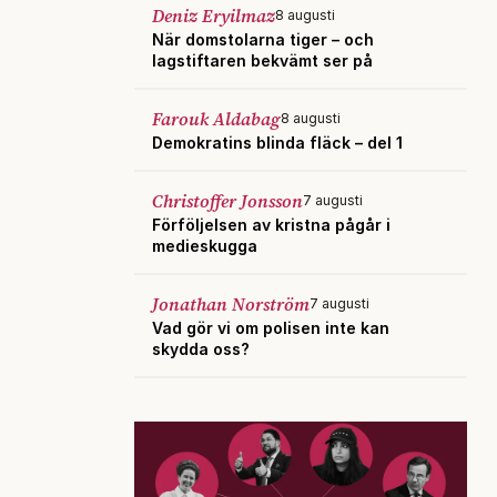
Deniz Eryilmaz
8 augusti
När domstolarna tiger – och
lagstiftaren bekvämt ser på
Farouk Aldabag
8 augusti
Demokratins blinda fläck – del 1
Christoffer Jonsson
7 augusti
Förföljelsen av kristna pågår i
medieskugga
Jonathan Norström
7 augusti
Vad gör vi om polisen inte kan
skydda oss?