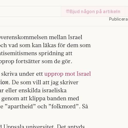
Bjud någon på artikeln
Publicer
 överenskommelsen mellan Israel
 och vad som kan läkas för dem som
tisemitismens spridning att
prop fortsätter som de gör.
 skriva under ett
upprop mot Israel
tion
. De som vill att jag skriver
r eller enskilda israeliska
ed genom att klippa banden med
åde ”apartheid” och ”folkmord”. Så
id Uppsala universitet. Det antyds