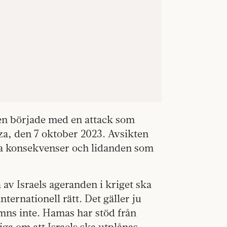
kten började med en attack som
a, den 7 oktober 2023. Avsikten
ilka konsekvenser och lidanden som
a av Israels ageranden i kriget ska
ternationell rätt. Det gäller ju
ns inte. Hamas har stöd från
iga om att Israels ska utplånas.