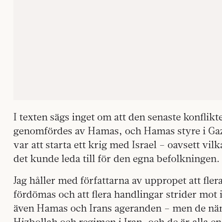
I texten sägs inget om att den senaste konfli
genomfördes av Hamas, och Hamas styre i Gaz
var att starta ett krig med Israel – oavsett v
det kunde leda till för den egna befolkningen.
Jag håller med författarna av uppropet att fler
fördömas och att flera handlingar strider mot in
även Hamas och Irans ageranden – men de näm
Hizbollah och regimen i Iran, och de är alla en