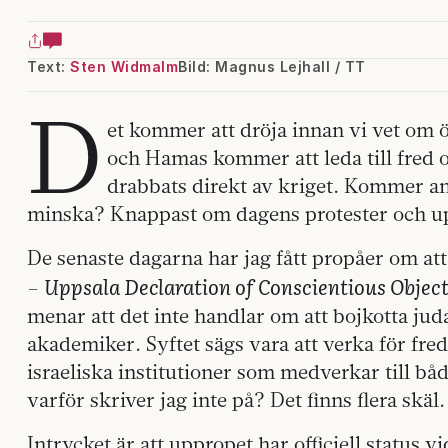
Text:
Sten Widmalm
Bild: Magnus Lejhall / TT
D
et kommer att dröja innan vi vet om
och Hamas kommer att leda till fred
drabbats direkt av kriget. Kommer an
minska? Knappast om dagens protester och up
De senaste dagarna har jag fått propåer om att
Uppsala Declaration of Conscientious Objec
–
menar att det inte handlar om att bojkotta juda
akademiker. Syftet sägs vara att verka för fr
israeliska institutioner som medverkar till b
varför skriver jag inte på? Det finns flera skäl.
Intrycket är att uppropet har officiell status v