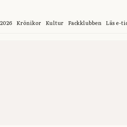
 2026
Krönikor
Kultur
Fackklubben
Läs e-t