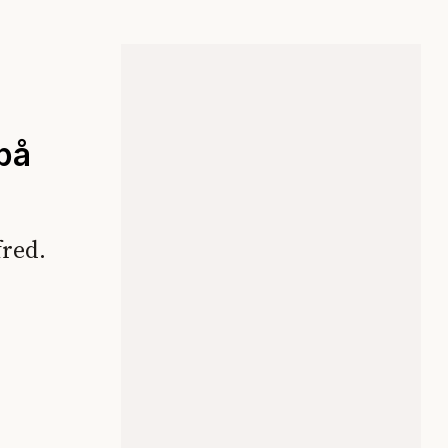
 på
fred.