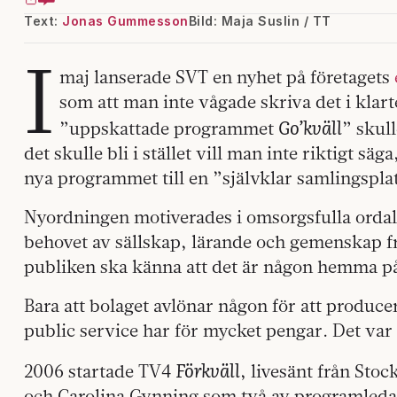
Text:
Jonas Gummesson
Bild: Maja Suslin / TT
I
maj lanserade SVT en nyhet på företagets
som att man inte vågade skriva det i klar
Go’kväll
”uppskattade programmet
” skull
det skulle bli i stället vill man inte riktigt s
nya programmet till en ”självklar samlingspla
Nyordningen motiverades i omsorgsfulla ordala
behovet av sällskap, lärande och gemenskap fr
publiken ska känna att det är någon hemma 
Bara att bolaget avlönar någon för att producer
public service har för mycket pengar. Det var h
Förkväll
2006 startade TV4
, livesänt från Sto
och Carolina Gynning som två av programledarn