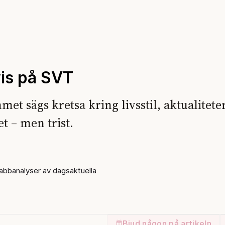
vis på SVT
et sägs kretsa kring livsstil, aktualiteter
t – men trist.
bbanalyser av dagsaktuella
Bjud någon på artikeln