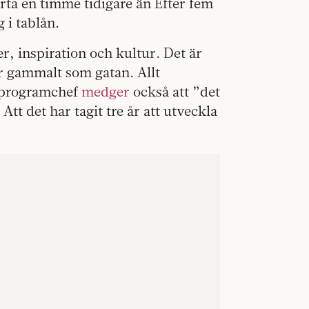
arta en timme tidigare än Efter fem
g i tablån.
ter, inspiration och kultur. Det är
är gammalt som gatan. Allt
g programchef
medger
också att ”det
Att det har tagit tre år att utveckla