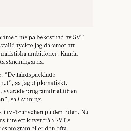
an prime time på bekostnad av SVT
tälld tyckte jag däremot att
nalistiska ambitioner. Kända
nta sändningarna.
. ”De hårdspacklade
met”, sa jag diplomatiskt.
”, svarade programdirektören
en”, sa Gynning.
tak i tv-branschen på den tiden. Nu
s inte ett knyst från SVT:s
jesprogram eller den ofta