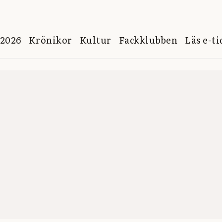
 2026
Krönikor
Kultur
Fackklubben
Läs e-t