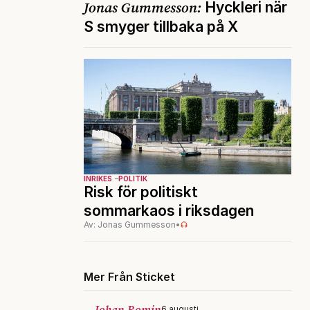
Jonas Gummesson:
Hyckleri när
S smyger tillbaka på X
INRIKES
POLITIK
Risk för politiskt
sommarkaos i riksdagen
Av: Jonas Gummesson
•
Mer Från Sticket
Johan Romin
6 augusti