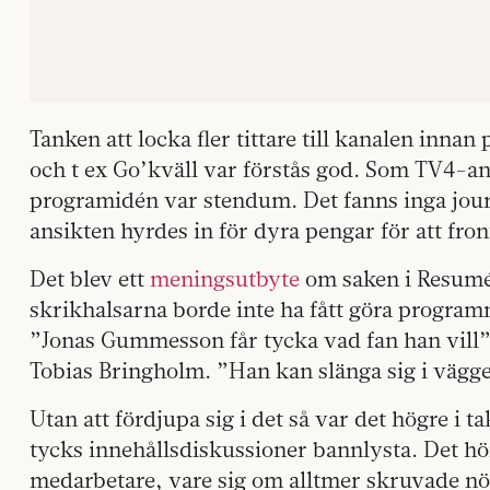
Tanken att locka fler tittare till kanalen inn
och t ex Go’kväll var förstås god. Som TV4-ans
programidén var stendum. Det fanns inga jour
ansikten hyrdes in för dyra pengar för att fro
Det blev ett
meningsutbyte
om saken i Resumé
skrikhalsarna borde inte ha fått göra program
”Jonas Gummesson får tycka vad fan han vill
Tobias Bringholm. ”Han kan slänga sig i vägg
Utan att fördjupa sig i det så var det högre i 
tycks innehållsdiskussioner bannlysta. Det hör
medarbetare, vare sig om alltmer skruvade nö