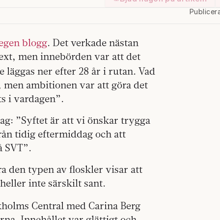
Publicer
egen blogg
. Det verkade nästan
text, men innebörden var att det
e läggas ner efter 28 år i rutan. Vad
äga, men ambitionen var att göra det
ts i vardagen”.
g: ”Syftet är att vi önskar trygga
ån tidig eftermiddag och att
på SVT”.
a den typen av floskler visar att
eller inte särskilt sant.
ckholms Central med Carina Berg
a. Innehållet var glättigt och