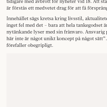
tidigare med avbrott för nyheter vid 18. Att st
är förstås ett medvetet drag för att få försprån
Innehållet sägs kretsa kring livsstil, aktualite
inget fel med det – bara att hela tankegodset 
nytänkande lyser med sin frånvaro. Ansvari
här inte är något unikt koncept på något sätt”. 
förefaller obegripligt.