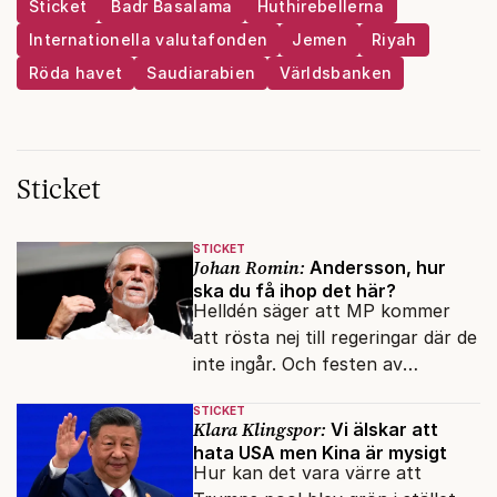
Sticket
Badr Basalama
Huthirebellerna
Internationella valutafonden
Jemen
Riyah
Röda havet
Saudiarabien
Världsbanken
Sticket
STICKET
Johan Romin:
Andersson, hur
ska du få ihop det här?
Helldén säger att MP kommer
att rösta nej till regeringar där de
inte ingår. Och festen av
reformer och inflation ska
STICKET
betalas med lån.
Klara Klingspor:
Vi älskar att
hata USA men Kina är mysigt
Hur kan det vara värre att