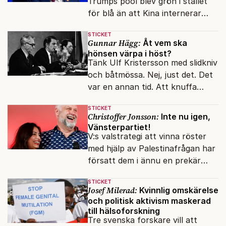
Trumps pool blev grön i stället
för blå än att Kina internerar
minoritetsgruppen i
STICKET
omskolningsläger?
Gunnar Hägg:
Åt vem ska
hönsen värpa i höst?
Tänk Ulf Kristersson med slidkniv
och båtmössa. Nej, just det. Det
var en annan tid. Att knuffa
andras partiledare i sjön -
STICKET
otänkbart.
Christoffer Jonsson:
Inte nu igen,
Vänsterpartiet!
V:s valstrategi att vinna röster
med hjälp av Palestinafrågan har
försatt dem i ännu en prekär
situation där empati övergått i
STICKET
terrorvurm.
Josef Milerad:
Kvinnlig omskärelse
och politisk aktivism maskerad
till hälsoforskning
Tre svenska forskare vill att