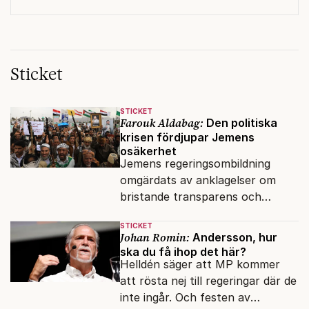
Sticket
STICKET
Farouk Aldabag:
Den politiska
krisen fördjupar Jemens
osäkerhet
Jemens regeringsombildning
omgärdats av anklagelser om
bristande transparens och
oegentligheter kopplade till
STICKET
internationella biståndsmedel.
Johan Romin:
Andersson, hur
ska du få ihop det här?
Helldén säger att MP kommer
att rösta nej till regeringar där de
inte ingår. Och festen av