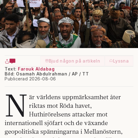
Bjud någon på artikeln
Lyssna
Text:
Farouk Aldabag
Bild: Osamah Abdulrahman / AP / TT
Publicerad 2026-08-06
N
är världens uppmärksamhet åter
riktas mot Röda havet,
Huthirörelsens attacker mot
internationell sjöfart och de växande
geopolitiska spänningarna i Mellanöstern,