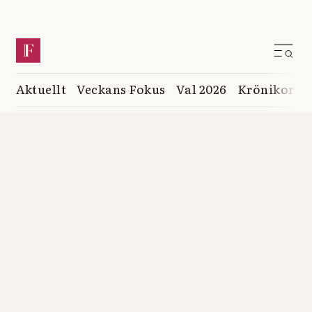
Aktuellt
Veckans Fokus
Val 2026
Krönikor
K