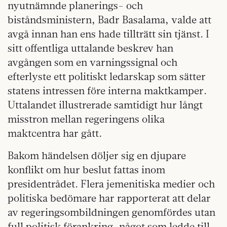
nyutnämnde planerings- och
biståndsministern, Badr Basalama, valde att
avgå innan han ens hade tillträtt sin tjänst. I
sitt offentliga uttalande beskrev han
avgången som en varningssignal och
efterlyste ett politiskt ledarskap som sätter
statens intressen före interna maktkamper.
Uttalandet illustrerade samtidigt hur långt
misstron mellan regeringens olika
maktcentra har gått.
Bakom händelsen döljer sig en djupare
konflikt om hur beslut fattas inom
presidentrådet. Flera jemenitiska medier och
politiska bedömare har rapporterat att delar
av regeringsombildningen genomfördes utan
full politisk förankring, något som ledde till