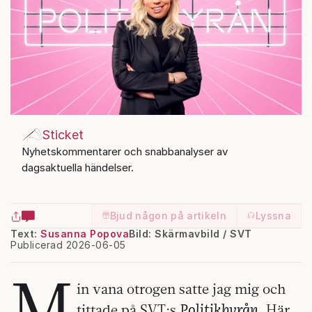
Sticket
Nyhetskommentarer och snabbanalyser av
dagsaktuella händelser.
Bjud någon på artikeln
Lyssna
Text:
Susanna Popova
Bild: Skärmavbild / SVT
Publicerad 2026-06-05
M
in vana otrogen satte jag mig och
Politikbyrån
tittade på SVT:s
. Här