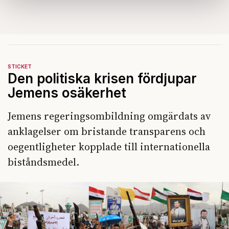
samlat in när du har använt deras tjänster.
Om du vill läsa mer om hur vi hanterar personuppgifter
kan du göra det
här
.
STICKET
Den politiska krisen fördjupar
Jemens osäkerhet
Jemens regeringsombildning omgärdats av
anklagelser om bristande transparens och
oegentligheter kopplade till internationella
biståndsmedel.