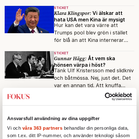
reformer och inflation ska
STICKET
betalas med lån.
Klara Klingspor:
Vi älskar att
hata USA men Kina är mysigt
Hur kan det vara värre att
Trumps pool blev grön i stället
för blå än att Kina internerar
minoritetsgruppen i
STICKET
omskolningsläger?
Gunnar Hägg:
Åt vem ska
hönsen värpa i höst?
Tänk Ulf Kristersson med slidkniv
och båtmössa. Nej, just det. Det
var en annan tid. Att knuffa
andras partiledare i sjön -
STICKET
otänkbart.
Christoffer Jonsson:
Inte nu igen,
Vänsterpartiet!
V:s valstrategi att vinna röster
Ansvarsfull användning av dina uppgifter
med hjälp av Palestinafrågan har
Vi och
våra 363 partners
behandlar din personliga data,
försatt dem i ännu en prekär
som t.ex. ditt IP-nummer, och använder teknologi såsom
situation där empati övergått i