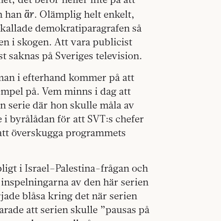
är
em han
. Olämplig helt enkelt,
 kallade demokratiparagrafen så
n i skogen. Att vara publicist
t saknas på Sveriges television.
 man i efterhand kommer på att
empel på. Vem minns i dag att
n serie där hon skulle måla av
i byrålådan för att SVT:s chefer
 att överskugga programmets
ligt i Israel–Palestina-frågan och
r inspelningarna av den här serien
rjade blåsa kring det när serien
arade att serien skulle ”pausas på