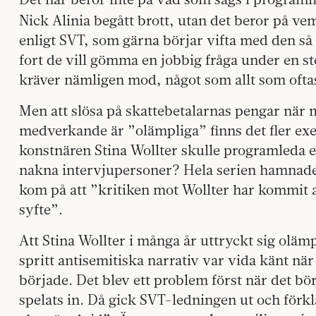
Nick Alinia begått brott, utan det beror på v
enligt SVT, som gärna börjar vifta med den så
fort de vill gömma en jobbig fråga under en ste
kräver nämligen mod, något som allt som oftas
Men att slösa på skattebetalarnas pengar när
medverkande är ”olämpliga” finns det fler ex
konstnären Stina Wollter skulle programleda e
nakna intervjupersoner? Hela serien hamnade 
kom på att ”kritiken mot Wollter har kommit
syfte”.
Att Stina Wollter i många år uttryckt sig olämp
spritt antisemitiska narrativ var vida känt nä
började. Det blev ett problem först när det bö
spelats in. Då gick SVT-ledningen ut och förkl