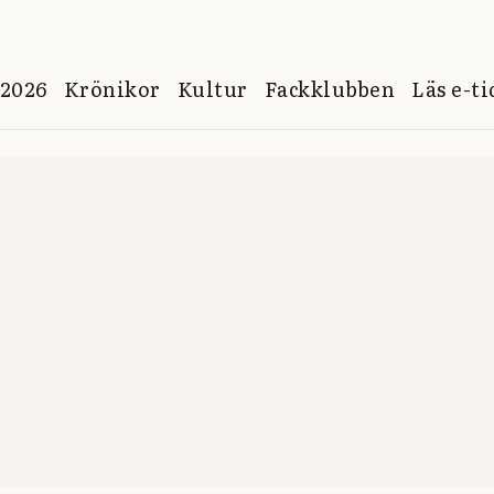
 2026
Krönikor
Kultur
Fackklubben
Läs e-t