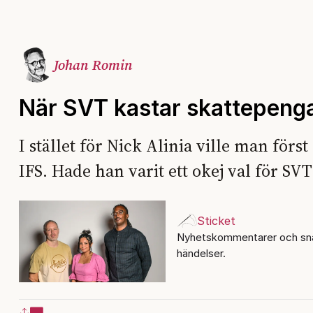
Johan Romin
När SVT kastar skattepenga
I stället för Nick Alinia ville man förs
IFS. Hade han varit ett okej val för SV
Sticket
Nyhetskommentarer och sna
händelser.