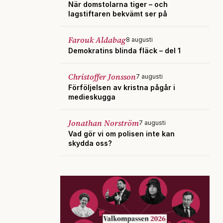
När domstolarna tiger – och
lagstiftaren bekvämt ser på
Farouk Aldabag
8 augusti
Demokratins blinda fläck – del 1
Christoffer Jonsson
7 augusti
Förföljelsen av kristna pågår i
medieskugga
Jonathan Norström
7 augusti
Vad gör vi om polisen inte kan
skydda oss?