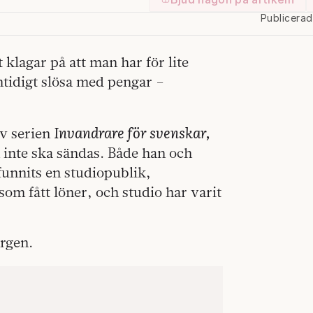
Publicera
 klagar på att man har för lite
mtidigt slösa med pengar –
Invandrare för svenskar,
av serien
 inte ska sändas. Både han och
funnits en studiopublik,
m fått löner, och studio har varit
rgen.