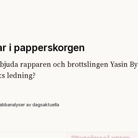
r i papperskorgen
t bjuda rapparen och brottslingen Yasin Byn
T:s ledning?
bbanalyser av dagsaktuella
Bjud någon på artikeln