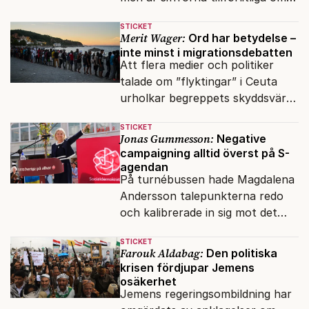
många inte ser meningen i att
STICKET
anmäla brott?
Merit Wager:
Ord har betydelse –
inte minst i migrationsdebatten
Att flera medier och politiker
talade om ”flyktingar” i Ceuta
urholkar begreppets skyddsvärde
för dem som faktiskt flyr krig
STICKET
och förföljelse.
Jonas Gummesson:
Negative
campaigning alltid överst på S-
agendan
På turnébussen hade Magdalena
Andersson talepunkterna redo
och kalibrerade in sig mot det
verkliga bytet som en målstyrd
STICKET
robot.
Farouk Aldabag:
Den politiska
krisen fördjupar Jemens
osäkerhet
Jemens regeringsombildning har