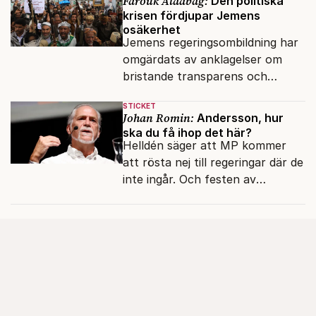
Farouk Aldabag:
Den politiska
krisen fördjupar Jemens
osäkerhet
Jemens regeringsombildning har
omgärdats av anklagelser om
bristande transparens och
oegentligheter kopplade till
STICKET
internationella biståndsmedel.
Johan Romin:
Andersson, hur
ska du få ihop det här?
Helldén säger att MP kommer
att rösta nej till regeringar där de
inte ingår. Och festen av
reformer och inflation ska
betalas med lån.