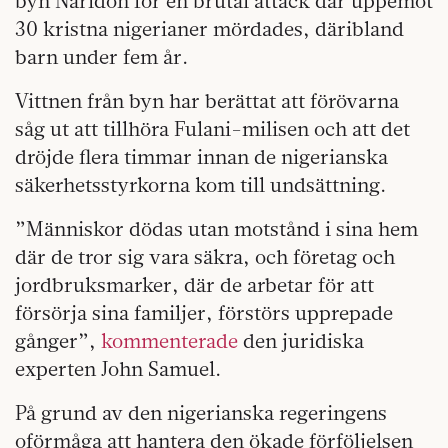
byn Naridon för en brutal attack där uppemot
30 kristna nigerianer mördades, däribland
barn under fem år.
Vittnen från byn har berättat att förövarna
såg ut att tillhöra Fulani-milisen och att det
dröjde flera timmar innan de nigerianska
säkerhetsstyrkorna kom till undsättning.
”Människor dödas utan motstånd i sina hem
där de tror sig vara säkra, och företag och
jordbruksmarker, där de arbetar för att
försörja sina familjer, förstörs upprepade
gånger”,
kommenterade
den juridiska
experten John Samuel.
På grund av den nigerianska regeringens
oförmåga att hantera den ökade förföljelsen