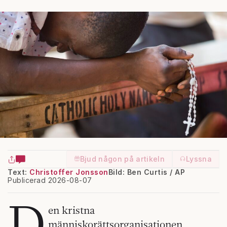
Bjud någon på artikeln
Lyssna
Text:
Christoffer Jonsson
Bild: Ben Curtis / AP
Publicerad 2026-08-07
D
en kristna
människorättsorganisationen