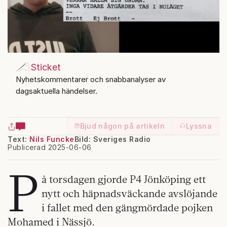
Sticket
Nyhetskommentarer och snabbanalyser av
dagsaktuella händelser.
Bjud någon på artikeln
Lyssna
Text:
Nils Funcke
Bild: Sveriges Radio
Publicerad 2025-06-06
P
å torsdagen gjorde P4 Jönköping ett
nytt och häpnadsväckande avslöjande
i fallet med den gängmördade pojken
Mohamed i Nässjö.