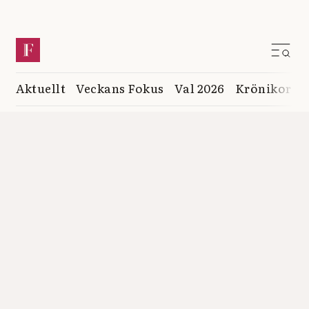
Aktuellt
Veckans Fokus
Val 2026
Krönikor
K