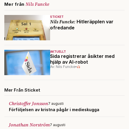
Nils Funcke
Mer från
STICKET
Nils Funcke:
Hitleräpplen var
ofredande
AKTUELLT
Sida registrerar åsikter med
hjälp av AI-robot
Av: Nils Funcke
•
Mer Från Sticket
Christoffer Jonsson
7 augusti
Förföljelsen av kristna pågår i medieskugga
Jonathan Norström
7 augusti