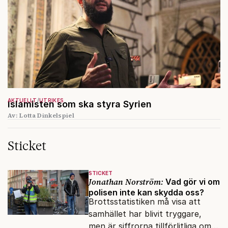
AKTUELLT
UTRIKES
Islamisten som ska styra Syrien
Av: Lotta Dinkelspiel
Sticket
STICKET
Jonathan Norström:
Vad gör vi om
polisen inte kan skydda oss?
Brottsstatistiken må visa att
samhället har blivit tryggare,
men är siffrorna tillförlitliga om