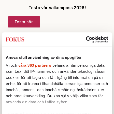
Testa vår valkompass 2026!
Testa här!
Sticket
Ansvarsfull användning av dina uppgifter
Vi och
våra 363 partners
behandlar din personliga data,
STICKET
som t.ex. ditt IP-nummer, och använder teknologi såsom
Christoffer Jonsson:
Förföljelsen
cookies för att lagra och få tillgång till information på din
av kristna pågår i medieskugga
enhet för att kunna tillhandahålla personliga annonser och
Nigerias regerings oförmåga att
innehåll, annons- och innehållsmätning, åskådarinsikter
hantera förföljelsen av landets
och produktutveckling. Du kan själv välja vilka som får
kristna fick amerikansk militär att
använda din data och i vilka syften.
genomfört flera luftattacker mot
STICKET
milisen.
Jonathan Norström:
Vad gör vi om