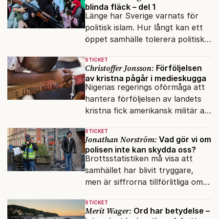
blinda fläck – del 1
Länge har Sverige varnats för
politisk islam. Hur långt kan ett
öppet samhälle tolerera politiska
rörelser som vill förändra det
STICKET
inifrån?
Christoffer Jonsson:
Förföljelsen
av kristna pågår i medieskugga
Nigerias regerings oförmåga att
hantera förföljelsen av landets
kristna fick amerikansk militär att
genomfört flera luftattacker mot
STICKET
milisen.
Jonathan Norström:
Vad gör vi om
polisen inte kan skydda oss?
Brottsstatistiken må visa att
samhället har blivit tryggare,
men är siffrorna tillförlitliga om
många inte ser meningen i att
STICKET
anmäla brott?
Merit Wager:
Ord har betydelse –