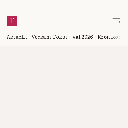
Aktuellt
Veckans Fokus
Val 2026
Krönikor
K