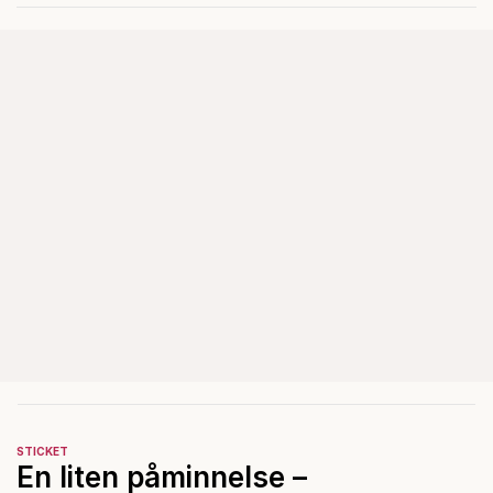
anmäla brott?
STICKET
En liten påminnelse –