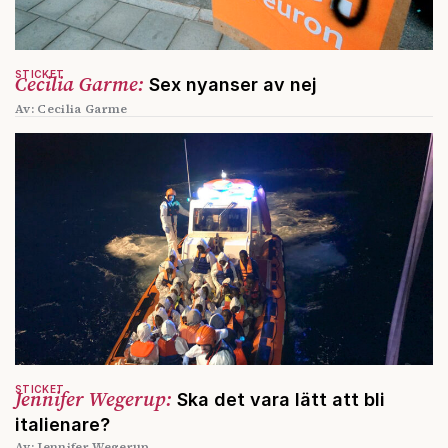
STICKET
Cecilia Garme:
Sex nyanser av nej
Av: Cecilia Garme
STICKET
Jennifer Wegerup:
Ska det vara lätt att bli
italienare?
Av: Jennifer Wegerup