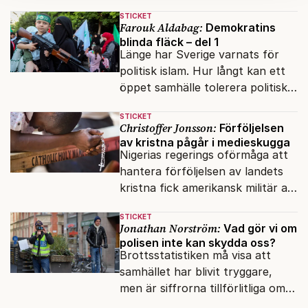
aldrig hamna högst upp på
kan du göra det
här
.
STICKET
dagordningen.
Farouk Aldabag:
Demokratins
blinda fläck – del 1
Länge har Sverige varnats för
politisk islam. Hur långt kan ett
öppet samhälle tolerera politiska
rörelser som vill förändra det
STICKET
inifrån?
Christoffer Jonsson:
Förföljelsen
av kristna pågår i medieskugga
Nigerias regerings oförmåga att
hantera förföljelsen av landets
kristna fick amerikansk militär att
genomfört flera luftattacker mot
STICKET
milisen.
Jonathan Norström:
Vad gör vi om
polisen inte kan skydda oss?
Brottsstatistiken må visa att
samhället har blivit tryggare,
men är siffrorna tillförlitliga om
många inte ser meningen i att