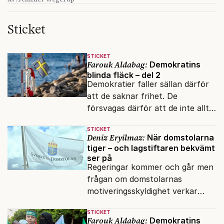
Sticket
STICKET
Farouk Aldabag:
Demokratins
blinda fläck – del 2
Demokratier faller sällan därför
att de saknar frihet. De
försvagas därför att de inte alltid
lyckas skilja mellan öppenhet och
STICKET
naivitet.
Deniz Eryilmaz:
När domstolarna
tiger – och lagstiftaren bekvämt
ser på
Regeringar kommer och går men
frågan om domstolarnas
motiveringsskyldighet verkar
aldrig hamna högst upp på
STICKET
dagordningen.
Farouk Aldabag:
Demokratins