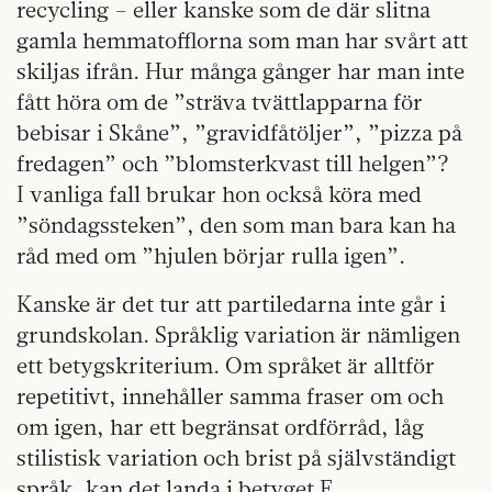
recycling – eller kanske som de där slitna
gamla hemmatofflorna som man har svårt att
skiljas ifrån. Hur många gånger har man inte
fått höra om de ”sträva tvättlapparna för
bebisar i Skåne”, ”gravidfåtöljer”, ”pizza på
fredagen” och ”blomsterkvast till helgen”?
I vanliga fall brukar hon också köra med
”söndagssteken”, den som man bara kan ha
råd med om ”hjulen börjar rulla igen”.
Kanske är det tur att partiledarna inte går i
grundskolan. Språklig variation är nämligen
ett betygskriterium. Om språket är alltför
repetitivt, innehåller samma fraser om och
om igen, har ett begränsat ordförråd, låg
stilistisk variation och brist på självständigt
språk, kan det landa i betyget E.