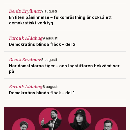
Deniz Eryilmaz
9 augusti
En liten påminnelse – folkomröstning är också ett
demokratiskt verktyg
Farouk Aldabag
9 augusti
Demokratins blinda fläck – del 2
Deniz Eryilmaz
8 augusti
När domstolarna tiger – och lagstiftaren bekvämt ser
på
Farouk Aldabag
8 augusti
Demokratins blinda fläck – del 1