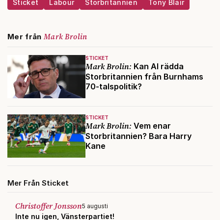
Sticket
Labour
Storbritannien
Tony Blair
Mark Brolin
Mer från
STICKET
Mark Brolin:
Kan AI rädda
Storbritannien från Burnhams
70-talspolitik?
STICKET
Mark Brolin:
Vem enar
Storbritannien? Bara Harry
Kane
Mer Från Sticket
Christoffer Jonsson
5 augusti
Inte nu igen, Vänsterpartiet!