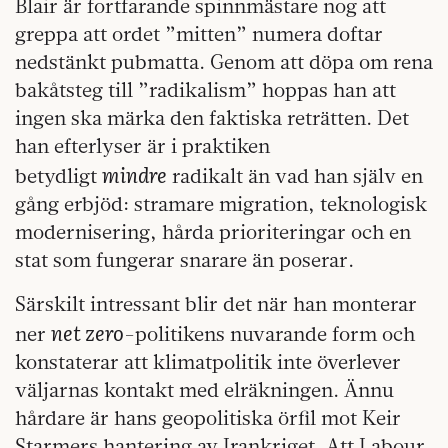
Blair är fortfarande spinnmästare nog att
greppa att ordet ”mitten” numera doftar
nedstänkt pubmatta. Genom att döpa om rena
bakåtsteg till ”radikalism” hoppas han att
ingen ska märka den faktiska reträtten. Det
han efterlyser är i praktiken
mindre
betydligt
radikalt än vad han själv en
gång erbjöd: stramare migration, teknologisk
modernisering, hårda prioriteringar och en
stat som fungerar snarare än poserar.
Särskilt intressant blir det när han monterar
net zero
ner
-politikens nuvarande form och
konstaterar att klimatpolitik inte överlever
väljarnas kontakt med elräkningen. Ännu
hårdare är hans geopolitiska örfil mot Keir
Starmers hantering av Irankriget. Att Labour