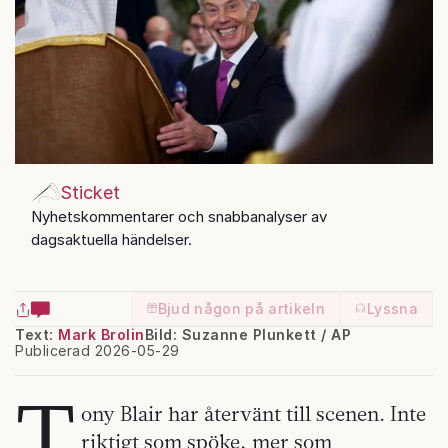
Sticket
Nyhetskommentarer och snabbanalyser av
dagsaktuella händelser.
Bjud någon på artikeln
Lyssna
Text:
Mark Brolin
Bild: Suzanne Plunkett / AP
Publicerad 2026-05-29
T
ony Blair har återvänt till scenen. Inte
riktigt som spöke, mer som