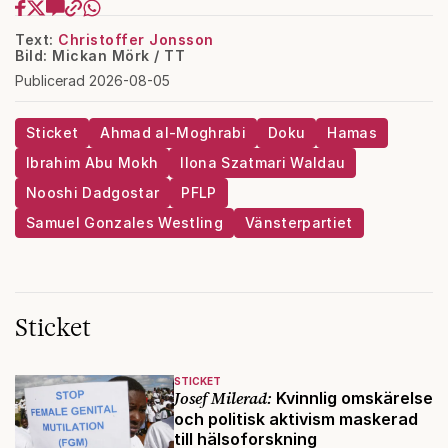
Text:
Christoffer Jonsson
Bild: Mickan Mörk / TT
Publicerad 2026-08-05
Sticket
Ahmad al-Moghrabi
Doku
Hamas
Ibrahim Abu Mokh
Ilona Szatmari Waldau
Nooshi Dadgostar
PFLP
Samuel Gonzales Westling
Vänsterpartiet
Sticket
STICKET
Josef Milerad:
Kvinnlig omskärelse
och politisk aktivism maskerad
till hälsoforskning