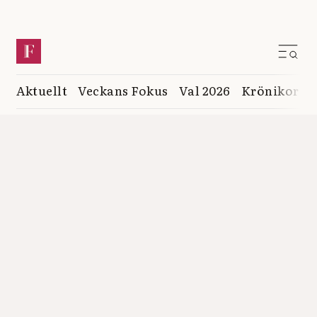
Aktuellt
Veckans Fokus
Val 2026
Krönikor
K