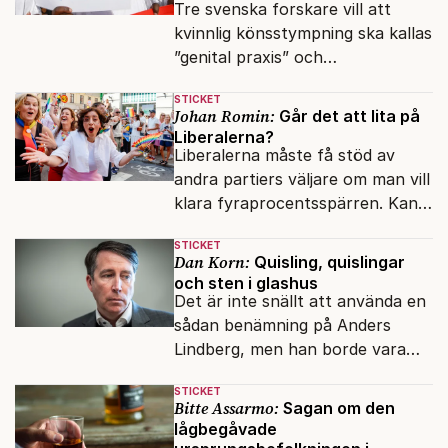
Tre svenska forskare vill att
kvinnlig könsstympning ska kallas
”genital praxis” och
komplikationer avskrivs som
STICKET
sensationsjournalistik.
Johan Romin:
Går det att lita på
Liberalerna?
Liberalerna måste få stöd av
andra partiers väljare om man vill
klara fyraprocentsspärren. Kan
dessa potentiella väljare lita på
STICKET
Mohamsson?
Dan Korn:
Quisling, quislingar
och sten i glashus
Det är inte snällt att använda en
sådan benämning på Anders
Lindberg, men han borde vara
den siste att säga att han är
STICKET
trött på tonen.
Bitte Assarmo:
Sagan om den
lågbegåvade