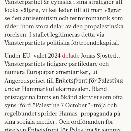
Vänsterpartiet är cyniska i sina strategier att
locka väljare, vilket leder till att man vägrar
se den antisemitism och terrorromantik som
råder inom stora delar av den propalestinska
rörelsen. I stället legitimeras detta via
Vänsterpartiets politiska förtroendekapital.
Under EU-valet 2024
delade
Jonas Sjöstedt,
Vänsterpartiets tidigare partiledare och
numera Europaparlamentariker, ut
Enhetsfront för Palestina
Angeredspriset till
under Hammarkullekarnevalen. Bland
pristagarna fanns en ökänd aktivist som ofta
syns iförd ”Palestine 7 October”-tröja och
regelbundet sprider Hamas-propaganda på
sina sociala medier. Och ordföranden för
rörelsen Enhetsfront för Palestina är samma