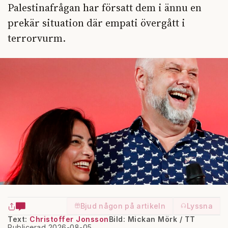
Palestinafrågan har försatt dem i ännu en
prekär situation där empati övergått i
terrorvurm.
Bjud någon på artikeln
Lyssna
Text:
Christoffer Jonsson
Bild: Mickan Mörk / TT
Publicerad 2026-08-05