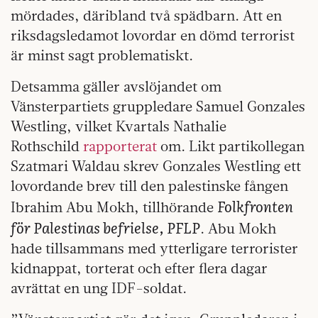
mördades, däribland två spädbarn. Att en
riksdagsledamot lovordar en dömd terrorist
är minst sagt problematiskt.
Detsamma gäller avslöjandet om
Vänsterpartiets gruppledare Samuel Gonzales
Westling, vilket Kvartals Nathalie
Rothschild
rapporterat
om. Likt partikollegan
Szatmari Waldau skrev Gonzales Westling ett
lovordande brev till den palestinske fången
Folkfronten
Ibrahim Abu Mokh, tillhörande
för Palestinas befrielse, PFLP
. Abu Mokh
hade tillsammans med ytterligare terrorister
kidnappat, torterat och efter flera dagar
avrättat en ung IDF-soldat.