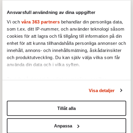
försatt dem i ännu en prekär
situation där empati övergått i
Ansvarsfull användning av dina uppgifter
STICKET
terrorvurm.
Josef Milerad:
Kvinnlig omskärelse
Vi och
våra 363 partners
behandlar din personliga data,
och politisk aktivism maskerad
som t.ex. ditt IP-nummer, och använder teknologi såsom
till hälsoforskning
cookies för att lagra och få tillgång till information på din
Tre svenska forskare vill att
enhet för att kunna tillhandahålla personliga annonser och
kvinnlig könsstympning ska kallas
innehåll, annons- och innehållsmätning, åskådarinsikter
”genital praxis” och
och produktutveckling. Du kan själv välja vilka som får
komplikationer avskrivs som
använda din data och i vilka syften.
STICKET
sensationsjournalistik.
Johan Romin:
Går det att lita på
Liberalerna?
Ta reda på mer om hur dina personliga uppgifter
Liberalerna måste få stöd av
behandlas och ställ in dina preferenser i
detaljsektionen
.
andra partiers väljare om man vill
Visa detaljer
Du kan ändra eller dra tillbaka ditt samtycke när som
klara fyraprocentsspärren. Kan
helst från cookie-förklaringen.
dessa potentiella väljare lita på
Tillåt alla
STICKET
Mohamsson?
Dan Korn:
Quisling, quislingar
Vi använder enhetsidentifierare för att anpassa innehållet
och sten i glashus
och annonserna till användarna, tillhandahålla funktioner
Det är inte snällt att använda en
Anpassa
för sociala medier och analysera vår trafik. Vi
sådan benämning på Anders