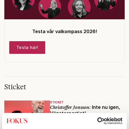
Testa vår valkompass 2026!
Testa här!
Sticket
STICKET
Christoffer Jonsson:
Inte nu igen,
Vänsterpartiet!
V:s valstrategi att vinna röster
med hjälp av Palestinafrågan har