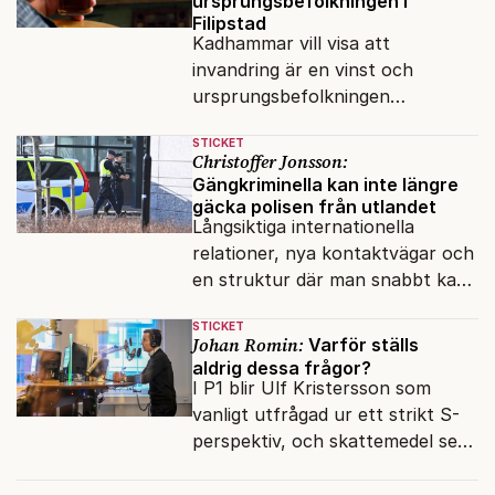
ursprungsbefolkningen i
Filipstad
Kadhammar vill visa att
invandring är en vinst och
ursprungsbefolkningen
problemet – och felciterar
STICKET
kommundirektören för att
Christoffer Jonsson:
belägga sin tes.
Gängkriminella kan inte längre
gäcka polisen från utlandet
Långsiktiga internationella
relationer, nya kontaktvägar och
en struktur där man snabbt kan
agera sätter stopp för
STICKET
organiserad brottslighet.
Johan Romin:
Varför ställs
aldrig dessa frågor?
I P1 blir Ulf Kristersson som
vanligt utfrågad ur ett strikt S-
perspektiv, och skattemedel ses
som alltid som en gåva från
staten till folket.