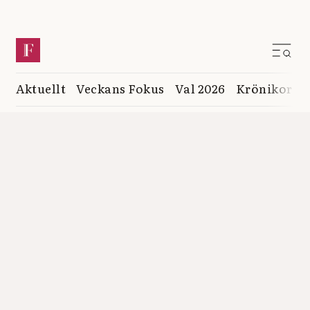
Aktuellt
Veckans Fokus
Val 2026
Krönikor
K