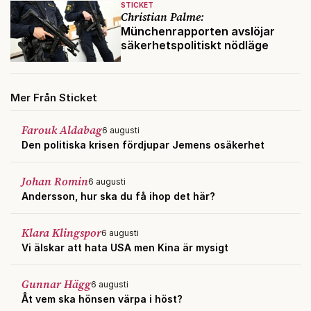
STICKET
Christian Palme:
Münchenrapporten avslöjar
säkerhetspolitiskt nödläge
Mer Från Sticket
Farouk Aldabag
6 augusti
Den politiska krisen fördjupar Jemens osäkerhet
Johan Romin
6 augusti
Andersson, hur ska du få ihop det här?
Klara Klingspor
6 augusti
Vi älskar att hata USA men Kina är mysigt
Gunnar Hägg
6 augusti
Åt vem ska hönsen värpa i höst?