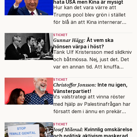
hata USA men Kina är mysigt
Hur kan det vara värre att
Trumps pool blev grön i stället
för blå än att Kina internerar
minoritetsgruppen i
STICKET
omskolningsläger?
Gunnar Hägg:
Åt vem ska
hönsen värpa i höst?
Tänk Ulf Kristersson med slidkniv
och båtmössa. Nej, just det. Det
var en annan tid. Att knuffa
andras partiledare i sjön -
STICKET
otänkbart.
Christoffer Jonsson:
Inte nu igen,
Vänsterpartiet!
V:s valstrategi att vinna röster
med hjälp av Palestinafrågan har
försatt dem i ännu en prekär
situation där empati övergått i
STICKET
terrorvurm.
Josef Milerad:
Kvinnlig omskärelse
och politisk aktivism maskerad