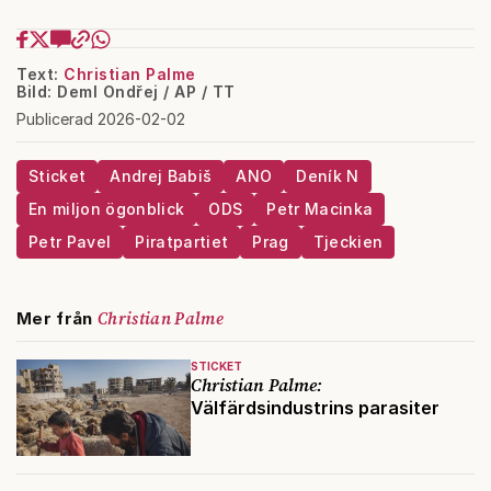
Text:
Christian Palme
Bild: Deml Ondřej / AP / TT
Publicerad 2026-02-02
Sticket
Andrej Babiš
ANO
Deník N
En miljon ögonblick
ODS
Petr Macinka
Petr Pavel
Piratpartiet
Prag
Tjeckien
Christian Palme
Mer från
STICKET
Christian Palme:
Välfärdsindustrins parasiter