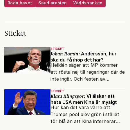
Röda havet
Saudiarabien
Världsbanken
Sticket
STICKET
Johan Romin:
Andersson, hur
ska du få ihop det här?
Helldén säger att MP kommer
att rösta nej till regeringar där de
inte ingår. Och festen av
reformer och inflation ska
STICKET
betalas med lån.
Klara Klingspor:
Vi älskar att
hata USA men Kina är mysigt
Hur kan det vara värre att
Trumps pool blev grön i stället
för blå än att Kina internerar
minoritetsgruppen i