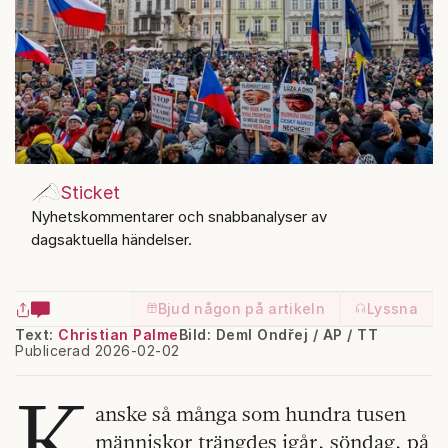
Sticket
Nyhetskommentarer och snabbanalyser av
dagsaktuella händelser.
Bjud någon på artikeln
Lyssna
Text:
Christian Palme
Bild: Deml Ondřej / AP / TT
Publicerad 2026-02-02
K
anske så många som hundra tusen
människor trängdes igår, söndag, på