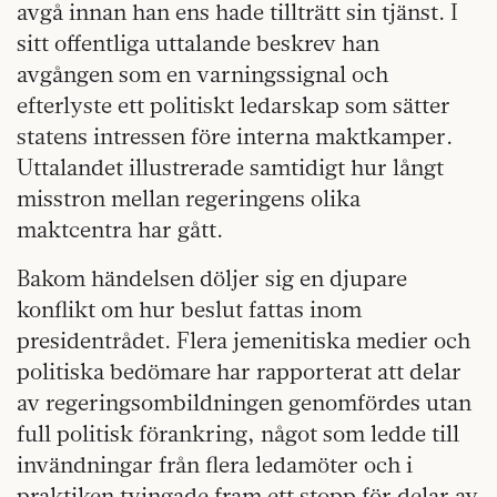
avgå innan han ens hade tillträtt sin tjänst. I
sitt offentliga uttalande beskrev han
avgången som en varningssignal och
efterlyste ett politiskt ledarskap som sätter
statens intressen före interna maktkamper.
Uttalandet illustrerade samtidigt hur långt
misstron mellan regeringens olika
maktcentra har gått.
Bakom händelsen döljer sig en djupare
konflikt om hur beslut fattas inom
presidentrådet. Flera jemenitiska medier och
politiska bedömare har rapporterat att delar
av regeringsombildningen genomfördes utan
full politisk förankring, något som ledde till
invändningar från flera ledamöter och i
praktiken tvingade fram ett stopp för delar av