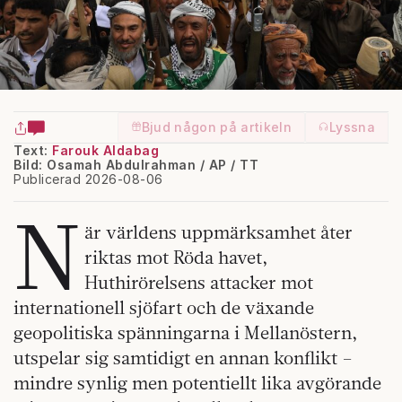
Bjud någon på artikeln
Lyssna
Text:
Farouk Aldabag
Bild: Osamah Abdulrahman / AP / TT
Publicerad 2026-08-06
N
är världens uppmärksamhet åter
riktas mot Röda havet,
Huthirörelsens attacker mot
internationell sjöfart och de växande
geopolitiska spänningarna i Mellanöstern,
utspelar sig samtidigt en annan konflikt –
mindre synlig men potentiellt lika avgörande