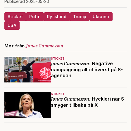
Publicerad 2025-05-20
Sticket
Putin
Ryssland
Trump
Ukraina
USA
Jonas Gummesson
Mer från
STICKET
Jonas Gummesson:
Negative
campaigning alltid överst på S-
agendan
STICKET
Jonas Gummesson:
Hyckleri när S
smyger tillbaka på X