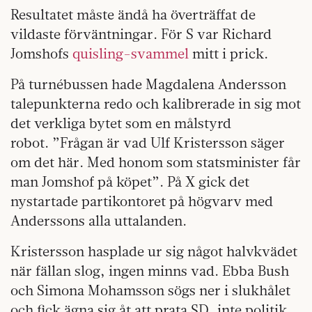
Resultatet måste ändå ha överträffat de
vildaste förväntningar. För S var Richard
Jomshofs
quisling-svammel
mitt i prick.
På turnébussen hade Magdalena Andersson
talepunkterna redo och kalibrerade in sig mot
det verkliga bytet som en målstyrd
robot. ”Frågan är vad Ulf Kristersson säger
om det här. Med honom som statsminister får
man Jomshof på köpet”. På X gick det
nystartade partikontoret på högvarv med
Anderssons alla uttalanden.
Kristersson hasplade ur sig något halvkvädet
när fällan slog, ingen minns vad. Ebba Bush
och Simona Mohamsson sögs ner i slukhålet
och fick ägna sig åt att prata SD, inte politik.