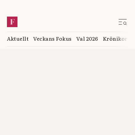
Aktuellt
Veckans Fokus
Val 2026
Krönikor
K