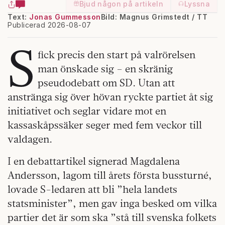
Bjud någon på artikeln
Lyssna
Text:
Jonas Gummesson
Bild: Magnus Grimstedt / TT
Publicerad 2026-08-07
S
fick precis den start på valrörelsen
man önskade sig – en skränig
pseudodebatt om SD. Utan att
anstränga sig över hövan ryckte partiet åt sig
initiativet och seglar vidare mot en
kassaskåpssäker seger med fem veckor till
valdagen.
I en debattartikel signerad Magdalena
Andersson, lagom till årets första bussturné,
lovade S-ledaren att bli ”hela landets
statsminister”, men gav inga besked om vilka
partier det är som ska ”stå till svenska folkets