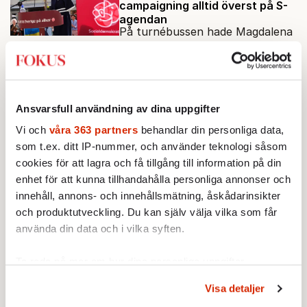
campaigning alltid överst på S-
agendan
På turnébussen hade Magdalena
Andersson talepunkterna redo
och kalibrerade in sig mot det
verkliga bytet som en målstyrd
STICKET
robot.
Farouk Aldabag:
Den politiska
Ansvarsfull användning av dina uppgifter
krisen fördjupar Jemens
Vi och
våra 363 partners
behandlar din personliga data,
osäkerhet
Jemens regeringsombildning har
som t.ex. ditt IP-nummer, och använder teknologi såsom
omgärdats av anklagelser om
cookies för att lagra och få tillgång till information på din
bristande transparens och
enhet för att kunna tillhandahålla personliga annonser och
oegentligheter kopplade till
innehåll, annons- och innehållsmätning, åskådarinsikter
STICKET
internationella biståndsmedel.
och produktutveckling. Du kan själv välja vilka som får
Johan Romin:
Andersson, hur
använda din data och i vilka syften.
ska du få ihop det här?
Helldén säger att MP kommer
att rösta nej till regeringar där de
Ta reda på mer om hur dina personliga uppgifter
inte ingår. Och festen av
behandlas och ställ in dina preferenser i
detaljsektionen
.
Visa detaljer
reformer och inflation ska
Du kan ändra eller dra tillbaka ditt samtycke när som
STICKET