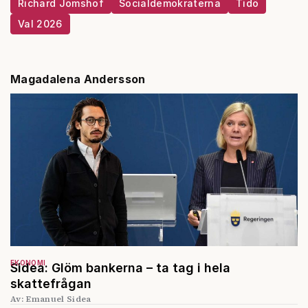
Richard Jomshof
Socialdemokraterna
Tidö
Val 2026
Magadalena Andersson
EKONOMI
Sidea: Glöm bankerna – ta tag i hela
skattefrågan
Av: Emanuel Sidea