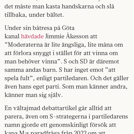
det måste man kasta handskarna och slå
tillbaka, under bältet.
Under sin båtresa på Göta
kanal
hävdade
Jimmie Åkesson att
”Moderaterna är lite ängsliga, lite måna om
att förlora snyggt i stället för att vinna om
man behöver vinna”. S och SD är däremot
samma andas barn. S har inget emot ”att
spela fult”, enligt partiledaren. Och det gäller
även hans eget parti. Som man känner andra,
känner man sig själv.
En vältajmad debattartikel går alltid att
parera, även om S-strategerna i partiledarens
namn gjorde ett genomskinligt försök att
kapa M:s paradfråga från 2022 om att