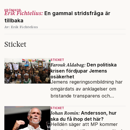
KRÖNIKOR
Erik Fichtelius:
En gammal stridsfråga är
tillbaka
Av: Erik Fichtelius
Sticket
STICKET
Farouk Aldabag:
Den politiska
krisen fördjupar Jemens
osäkerhet
Jemens regeringsombildning har
omgärdats av anklagelser om
bristande transparens och
oegentligheter kopplade till
STICKET
internationella biståndsmedel.
Johan Romin:
Andersson, hur
ska du få ihop det här?
Helldén säger att MP kommer