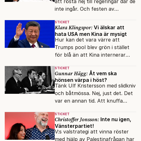
att rösta nej till regeringar där de
inte ingår. Och festen av
reformer och inflation ska
STICKET
betalas med lån.
Klara Klingspor:
Vi älskar att
hata USA men Kina är mysigt
Hur kan det vara värre att
Trumps pool blev grön i stället
för blå än att Kina internerar
minoritetsgruppen i
STICKET
omskolningsläger?
Gunnar Hägg:
Åt vem ska
hönsen värpa i höst?
Tänk Ulf Kristersson med slidkniv
och båtmössa. Nej, just det. Det
var en annan tid. Att knuffa
andras partiledare i sjön -
STICKET
otänkbart.
Christoffer Jonsson:
Inte nu igen,
Vänsterpartiet!
V:s valstrategi att vinna röster
med hjälp av Palestinafrågan har