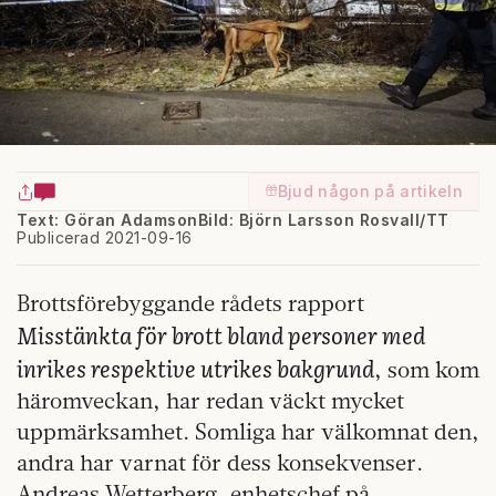
Bjud någon på artikeln
Text: Göran Adamson
Bild: Björn Larsson Rosvall/TT
Publicerad 2021-09-16
Brottsförebyggande rådets rapport
Misstänkta för brott bland personer med
inrikes respektive utrikes bakgrund
, som kom
häromveckan, har redan väckt mycket
uppmärksamhet. Somliga har välkomnat den,
andra har varnat för dess konsekvenser.
Andreas Wetterberg, enhetschef på