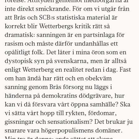
inte direkt smickrande. För om vi utgår från
att Brås och SCB:s statistiska material är
korrekt blir Wetterbergs kritik rätt så
dramatisk: sanningen är en partsinlaga för
rasism och måste därför undanhållas ett
opålitligt folk. Det låter i mina öron som en
dystopisk syn på svenskarna, men är alltså
enligt Wetterberg en realitet redan i dag. Fast
om han ändå har rätt och en obekväm
sanning genom Brås försorg nu läggs i
händerna på demokratins dödgrävare, hur
kan vi då försvara vårt öppna samhälle? Ska
vi sätta vårt hopp till rykten, fördomar,
gissningar och sensationalism? Det brukar ju
snarare vara högerpopulismens domäner.
Min tro är denna: enda sättet att skapa