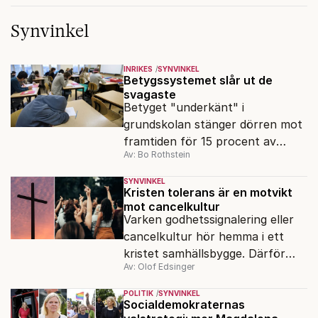
Synvinkel
INRIKES
SYNVINKEL
Betygssystemet slår ut de
svagaste
Betyget "underkänt" i
grundskolan stänger dörren mot
framtiden för 15 procent av
Av: Bo Rothstein
avgångseleverna. Det måste
bort, skriver Bo Rothstein.
SYNVINKEL
Kristen tolerans är en motvikt
mot cancelkultur
Varken godhetssignalering eller
cancelkultur hör hemma i ett
kristet samhällsbygge. Därför
Av: Olof Edsinger
behövs det kristna arvet som
motvikt mot dagens intolerans.
POLITIK
SYNVINKEL
Socialdemokraternas