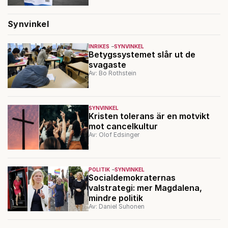
Synvinkel
INRIKES
SYNVINKEL
Betygssystemet slår ut de
svagaste
Av: Bo Rothstein
SYNVINKEL
Kristen tolerans är en motvikt
mot cancelkultur
Av: Olof Edsinger
POLITIK
SYNVINKEL
Socialdemokraternas
valstrategi: mer Magdalena,
mindre politik
Av: Daniel Suhonen