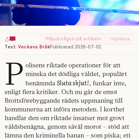
Bjud någon på artikeln
Lyssna
Text:
Veckans Bråk
Publicerad 2026-07-02
P
olisens riktade operationer för att
minska det dödliga våldet, populärt
Sluta skjut!
benämnda
, funkar inte,
enligt flera kritiker. Och nu går de emot
Brottsförebyggande rådets uppmaning till
kommunerna att införa metoden. I korthet
handlar den om riktade insatser mot grovt
våldsbenägna, genom såväl morot – stöd att
lämna den kriminella banan – som piska; ett