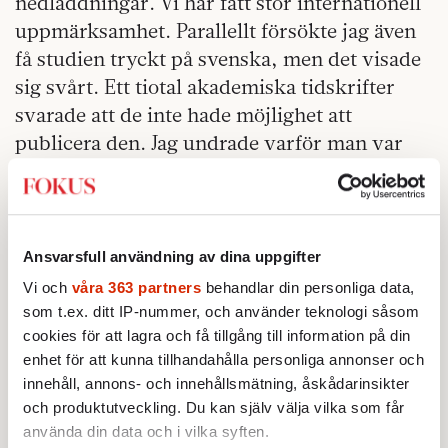
nedladdningar. Vi har fått stor internationell
uppmärksamhet. Parallellt försökte jag även
få studien tryckt på svenska, men det visade
sig svårt. Ett tiotal akademiska tidskrifter
svarade att de inte hade möjlighet att
publicera den. Jag undrade varför man var
mer intresserad av denna fråga utomlands än
i Sverige, som trots allt var det land som
studerades. En generell kritik var att vår
studie enbart var deskriptiv, alltså utan
Ansvarsfull användning av dina uppgifter
ideologiska kommentarer eller – i ett fall –
Vi och
våra 363 partners
behandlar din personliga data,
normativa rekommendationer. Men framför
som t.ex. ditt IP-nummer, och använder teknologi såsom
allt fick vi kritik för att vi inte tog i beaktande
cookies för att lagra och få tillgång till information på din
enhet för att kunna tillhandahålla personliga annonser och
så kallade socioekonomiska faktorer som
innehåll, annons- och innehållsmätning, åskådarinsikter
arbetslöshet, mental ohälsa och
och produktutveckling. Du kan själv välja vilka som får
boendesituation.
använda din data och i vilka syften.