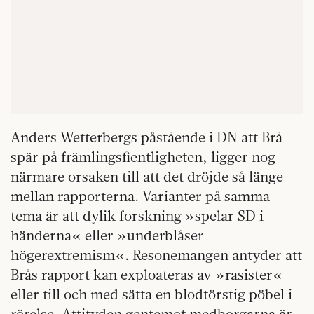
Anders Wetterbergs påstående i DN att Brå
spär på främlingsfientligheten, ligger nog
närmare orsaken till att det dröjde så länge
mellan rapporterna. Varianter på samma
tema är att dylik forskning »spelar SD i
händerna« eller »underblåser
högerextremism«. Resonemangen antyder att
Brås rapport kan exploateras av »rasister«
eller till och med sätta en blodtörs­tig pöbel i
rörelse. Attityden gentemot medborgarna är