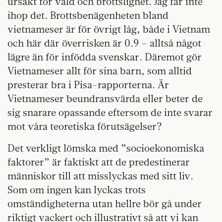
ursäkt för våld och brottslighet. Jag får inte
ihop det. Brottsbenägenheten bland
vietnameser är för övrigt låg, både i Vietnam
och här där överrisken är 0.9 – alltså något
lägre än för infödda svenskar. Däremot gör
Vietnameser allt för sina barn, som alltid
presterar bra i Pisa-rapporterna. Är
Vietnameser beundransvärda eller beter de
sig snarare opassande eftersom de inte svarar
mot våra teoretiska förutsägelser?
Det verkligt lömska med ”socioekonomiska
faktorer” är faktiskt att de predestinerar
människor till att misslyckas med sitt liv.
Som om ingen kan lyckas trots
omständigheterna utan hellre bör gå under
riktigt vackert och illustrativt så att vi kan