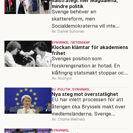
valstrategi: mer Magdalena,
mindre politik
Sverige behöver en
skattereform, men
Socialdemokraterna vill inte
Av: Daniel Suhonen
reformera – de vill att valet ska
handla om Magdalena
SYNVINKEL
VETENSKAP
Andersson, skriver Daniel
Klockan klämtar för akademiens
frihet
Suhonen.
Sveriges position som
forskningsnation är hotad. En
klåfingrig statsmakt stoppar och
Av: Anonym
åtalar forskare på mycket
tveksamma grunder.
EU
POLITIK
SYNVINKEL
Nya steg mot överstatlighet
EU har inlett processen för att
återigen öka Bryssels makt över
medlemsländerna. Sverige
Av: Charlie Weimers
försöker skademinimera, men det
räcker inte.
SYNVINKEL