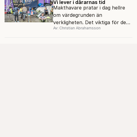
Vi lever i dårarnas tid
Makthavare pratar i dag hellre
om värdegrunden än
verkligheten. Det viktiga för dem
Av: Christian Abrahamsson
är hur det borde vara. Ingen vill
längre berätta hur det faktiskt
är.