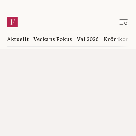
Aktuellt
Veckans Fokus
Val 2026
Krönikor
K