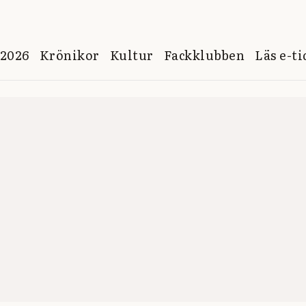
 2026
Krönikor
Kultur
Fackklubben
Läs e-t