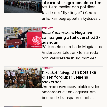
inte minst i migrationsdebatten
Att flera medier och politiker
talade om ”flyktingar” i Ceuta
urholkar begreppets skyddsvärde
för dem som faktiskt flyr krig
STICKET
och förföljelse.
Jonas Gummesson:
Negative
campaigning alltid överst på S-
agendan
På turnébussen hade Magdalena
Andersson talepunkterna redo
och kalibrerade in sig mot det
verkliga bytet som en målstyrd
STICKET
robot.
Farouk Aldabag:
Den politiska
krisen fördjupar Jemens
osäkerhet
Jemens regeringsombildning har
omgärdats av anklagelser om
bristande transparens och
oegentligheter kopplade till