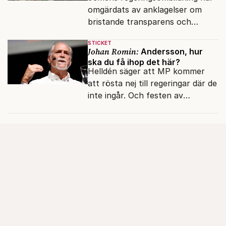
omgärdats av anklagelser om
bristande transparens och
oegentligheter kopplade till
STICKET
internationella biståndsmedel.
Johan Romin:
Andersson, hur
ska du få ihop det här?
Helldén säger att MP kommer
att rösta nej till regeringar där de
inte ingår. Och festen av
reformer och inflation ska
betalas med lån.