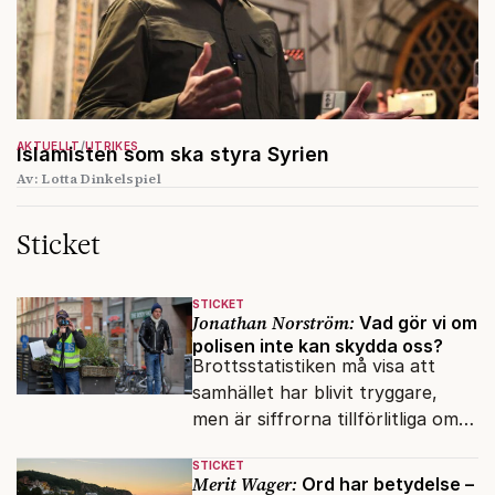
AKTUELLT
UTRIKES
Islamisten som ska styra Syrien
Av: Lotta Dinkelspiel
Sticket
STICKET
Jonathan Norström:
Vad gör vi om
polisen inte kan skydda oss?
Brottsstatistiken må visa att
samhället har blivit tryggare,
men är siffrorna tillförlitliga om
många inte ser meningen i att
STICKET
anmäla brott?
Merit Wager:
Ord har betydelse –