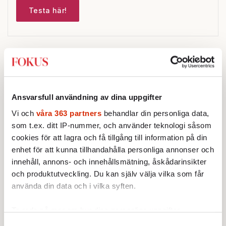
Testa här!
Sticket
Ansvarsfull användning av dina uppgifter
STICKET
Vi och
våra 363 partners
behandlar din personliga data,
Christoffer Jonsson:
Förföljelsen
av kristna pågår i medieskugga
som t.ex. ditt IP-nummer, och använder teknologi såsom
Nigerias regerings oförmåga att
cookies för att lagra och få tillgång till information på din
hantera förföljelsen av landets
enhet för att kunna tillhandahålla personliga annonser och
kristna fick amerikansk militär att
innehåll, annons- och innehållsmätning, åskådarinsikter
genomfört flera luftattacker mot
och produktutveckling. Du kan själv välja vilka som får
STICKET
milisen.
använda din data och i vilka syften.
Jonathan Norström:
Vad gör vi om
polisen inte kan skydda oss?
Brottsstatistiken må visa att
Ta reda på mer om hur dina personliga uppgifter
samhället har blivit tryggare,
behandlas och ställ in dina preferenser i
detaljsektionen
.