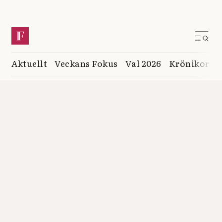
Aktuellt
Veckans Fokus
Val 2026
Krönikor
K