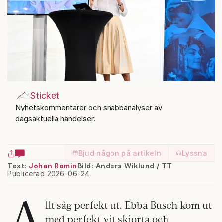
Sticket
Nyhetskommentarer och snabbanalyser av
dagsaktuella händelser.
Bjud någon på artikeln
Lyssna
Text:
Johan Romin
Bild: Anders Wiklund / TT
Publicerad 2026-06-24
A
llt såg perfekt ut. Ebba Busch kom ut
med perfekt vit skjorta och