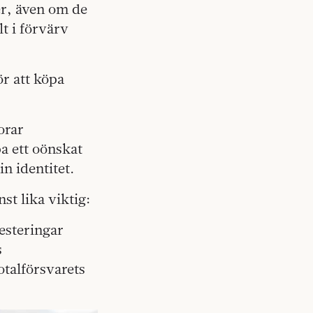
rer, även om de
lt i förvärv
ör att köpa
orar
a ett oönskat
n identitet.
st lika viktig:
esteringar
s
otalförsvarets