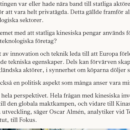
tingen var eller hade nära band till statliga aktö
ör att vara helt privatägda. Detta gällde framför al
ogiska sektorer.
emet med att statliga kinesiska pengar används f
teknologiska företag?
t av innovation och teknik leda till att Europa förl
e tekniska egenskaper. Dels kan förvärven skap
tländska aktörer, i synnerhet om köparna döljer si
ckså en politisk aspekt som många anser vara min
hela perspektivet. Hela frågan med kinesiska inv
ill den globala maktkampen, och vidare till Kina
a utveckling, säger Oscar Almén, analytiker vid T
ut, till Fokus.