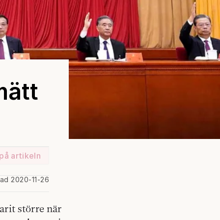
mätt
på artikeln
rad 2020-11-26
rit större när