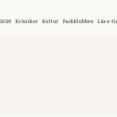
 2026
Krönikor
Kultur
Fackklubben
Läs e-t