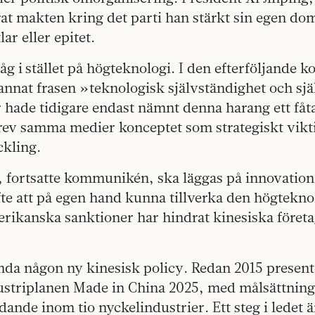
rat makten kring det parti han stärkt sin egen do
lar eller epitet.
åg i stället på högteknologi. I den efterföljande
nnat frasen »teknologisk självständighet och själ
hade tidigare endast nämnt denna harang ett fåta
ev samma medier konceptet som strategiskt vikti
ckling.
, fortsatte kommunikén, ska läggas på innovation 
fte att på egen hand kunna tillverka den högtekn
erikanska sanktioner har hindrat kinesiska föret
unda någon ny kinesisk policy. Redan 2015 presen
dustriplanen Made in China 2025, med målsättning
dande inom tio nyckelindustrier. Ett steg i ledet ä