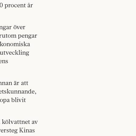
0 procent år
engar över
örutom pengar
 ekonomiska
 utveckling
gens
nan är att
petskunnande,
opa blivit
i kölvattnet av
versteg Kinas