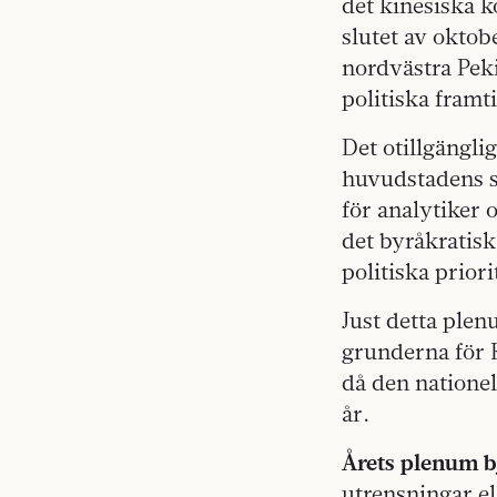
det kinesiska k
slutet av oktob
nordvästra Pek
politiska fram
Det otillgängli
huvudstadens s
för analytiker 
det byråkratisk
politiska priori
Just detta plen
grunderna för 
då den nationel
år.
Årets plenum b
utrensningar el