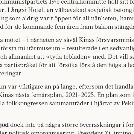
ommunistpartiets 19:e centralkommitté höll sitt 
er. I Jingxi Hotel, en välbevakad sovjetisk betongk
ing som aldrig varit öppen för allmänheten, hamr
tid för de kommande fem åren fram bakom stängda
ga mötet – i närheten av såväl Kinas försvarsmin
törsta militärmuseum – resulterade i en sedvan
och allmänhet att »tyda tebladen« med. Det vill 
a partispråket för att försöka förstå den högsta l
teringar.
um var viktigare än på länge, eftersom det handl
Kinas nästa femårsplan, 2021–2025. En plan som
la folkkongressen sammanträder i hjärtat av Peki
jöd
dock inte på några större överraskningar i fo
ler politisk omorganisering. President Xi Jinping