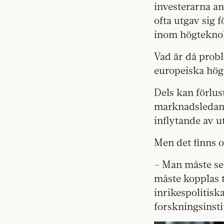
investerarna an
ofta utgav sig f
inom högteknol
Vad är då probl
europeiska hög
Dels kan förlus
marknadsledand
inflytande av u
Men det finns o
– Man måste se 
måste kopplas t
inrikespolitisk
forskningsinstit