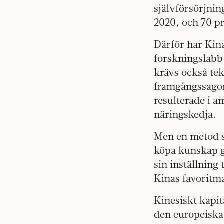
självförsörjnin
2020, och 70 pr
Därför har Kina
forskningslabb
krävs också tek
framgångssagor
resulterade i a
näringskedja.
Men en metod so
köpa kunskap g
sin inställning 
Kinas favoritm
Kinesiskt kapita
den europeiska 