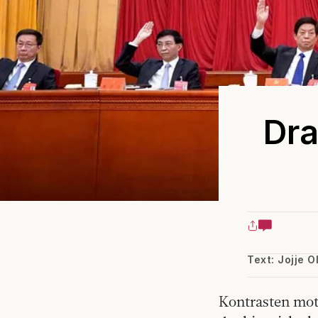
Dra
Text: Jojje O
Kontrasten mot 