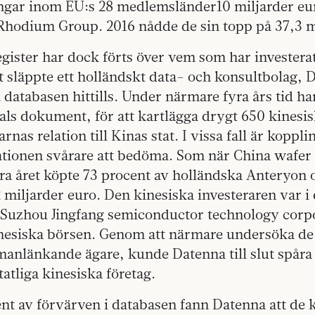
ingar inom EU:s 28 medlemsländer10 miljarder eur
Rhodium Group. 2016 nådde de sin topp på 37,3 m
register har dock förts över vem som har investerat 
 släppte ett holländskt data- och konsultbolag, 
databasen hittills. Under närmare fyra års tid har
als dokument, för att kartlägga drygt 650 kinesi
rnas relation till Kinas stat. I vissa fall är kopp
ationen svårare att bedöma. Som när China wafer 
ra året köpte 73 procent av holländska Anteryon o
 miljarder euro. Den kinesiska investeraren var i d
ll Suzhou Jingfang semiconductor technology corp
inesiska börsen. Genom att närmare undersöka de 
manlänkande ägare, kunde Datenna till slut spåra
statliga kinesiska företag.
ent av förvärven i databasen fann Datenna att de 