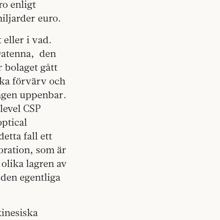
o enligt
iljarder euro.
eller i vad.
Datenna,
den
 bolaget gått
ska förvärv och
lingen uppenbar.
level CSP
ptical
etta fall ett
oration, som är
olika lagren av
 den egentliga
kinesiska