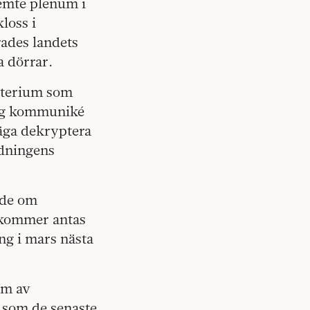
femte plenum i
loss i
ades landets
 dörrar.
isterium som
lig kommuniké
säga dekryptera
edningens
ade om
 kommer antas
ng i mars nästa
rm av
, som de senaste