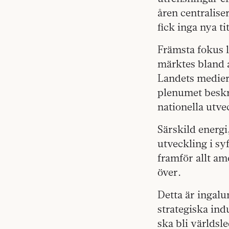
åren centralise
fick inga nya tit
Främsta fokus l
märktes bland a
Landets medier 
plenumet beskr
nationella utve
Särskild energi
utveckling i sy
framför allt am
över.
Detta är ingal
strategiska in
ska bli världsle