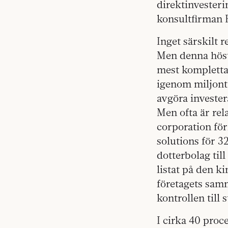
direktinvester
konsultfirman 
Inget särskilt 
Men denna höst
mest kompletta 
igenom miljont
avgöra investera
Men ofta är rel
corporation för
solutions för 32
dotterbolag ti
listat på den k
företagets sam
kontrollen till 
I cirka 40 proc