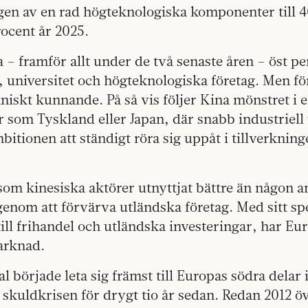
gen av en rad högteknologiska komponenter till 4
ocent år 2025.
 – framför allt under de två senaste åren – öst p
, universitet och högteknologiska företag. Men f
niskt kunnande. På så vis följer Kina mönstret i
 som Tyskland eller Japan, där snabb industriell
mbitionen att ständigt röra sig uppåt i tillverknin
m kinesiska aktörer utnyttjat bättre än någon an
enom att förvärva utländska företag. Med sitt s
till frihandel och utländska investeringar, har Eur
arknad.
l började leta sig främst till Europas södra delar 
skuldkrisen för drygt tio år sedan. Redan 2012 ö