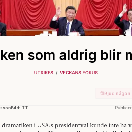
ken som aldrig blir 
UTRIKES
VECKANS FOKUS
Bjud någon 
lsson
Bild: TT
Publice
dramatiken i USA:s presidentval kunde inte ha va