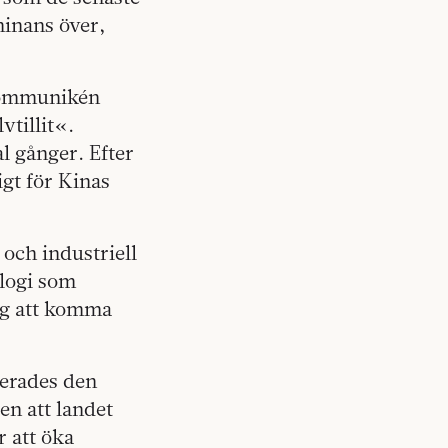
minans över,
 kommunikén
vtillit«.
l gånger. Efter
gt för Kinas
och industriell
ologi som
ag att komma
terades den
en att landet
r att öka