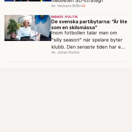
medveten SD-strategi?
Av: Veckans Bråk
•
INRIKES
POLITIK
De svenska partibytarna: ”Är lite
som en skilsmässa”
Inom fotbollen talar man om
"silly season" när spelare byter
klubb. Den senaste tiden har en
Av: Johan Romin
rad svenska politiker bytt parti –
men varför, och vad skiljer
partiernas interna kulturer åt?