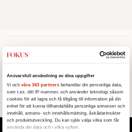
POLITIK
VAL 2026
Hur mycket vänsterpolitik tål
Centern?
Ansvarsfull användning av dina uppgifter
Bakom regeringsfrågan finns stora konflikter
Vi och
våra 363 partners
behandlar din personliga data,
om skatter, vinster i välfärden, migration
som t.ex. ditt IP-nummer, och använder teknologi såsom
och energi. Avståndet mellan C och de
cookies för att lagra och få tillgång till information på din
rödgröna partierna är fortfarande stort.
enhet för att kunna tillhandahålla personliga annonser och
innehåll, annons- och innehållsmätning, åskådarinsikter
och produktutveckling. Du kan själv välja vilka som får
använda din data och i vilka syften.