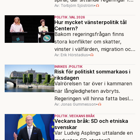
Av: Torbjörn Sjöström
•
klä skott för sådant som går
dåligt.
POLITIK
VAL 2026
Hur mycket vänsterpolitik tål
Centern?
Bakom regeringsfrågan finns
stora konflikter om skatter,
vinster i välfärden, migration och
Av: Erik Hörstadius
•
energi. Avståndet mellan C och
de rödgröna partierna är
INRIKES
POLITIK
fortfarande stort.
Risk för politiskt sommarkaos i
riksdagen
Valrörelsen tar över i kammaren
när långledigheten avbryts.
Regeringen vill hinna fatta beslut
Av: Jonas Gummesson
•
före valet – men oppositionen
ser sin chans att pressa
POLITIK
VECKANS BRÅK
Tidösidan.
Veckans bråk: SD och etniska
svenskar
Var Ludvig Asplings uttalande en