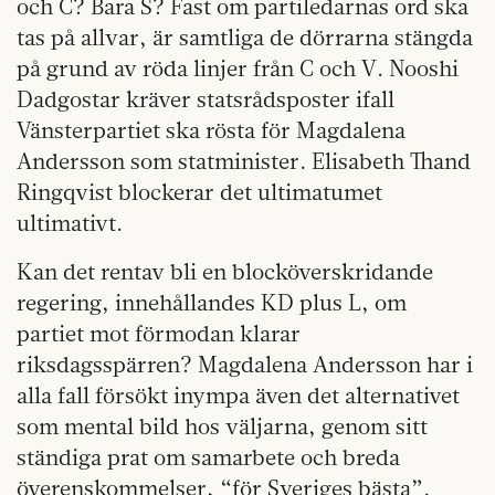
och C? Bara S? Fast om partiledarnas ord ska
tas på allvar, är samtliga de dörrarna stängda
på grund av röda linjer från C och V. Nooshi
Dadgostar kräver statsrådsposter ifall
Vänsterpartiet ska rösta för Magdalena
Andersson som statminister. Elisabeth Thand
Ringqvist blockerar det ultimatumet
ultimativt.
Kan det rentav bli en blocköverskridande
regering, innehållandes KD plus L, om
partiet mot förmodan klarar
riksdagsspärren? Magdalena Andersson har i
alla fall försökt inympa även det alternativet
som mental bild hos väljarna, genom sitt
ständiga prat om samarbete och breda
överenskommelser, “för Sveriges bästa”.