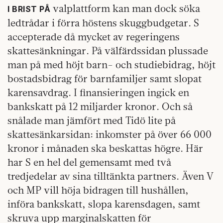
valplattform kan man dock söka
I BRIST PÅ
ledtrådar i förra höstens skuggbudgetar. S
accepterade då mycket av regeringens
skattesänkningar. På välfärdssidan plussade
man på med höjt barn- och studiebidrag, höjt
bostadsbidrag för barnfamiljer samt slopat
karensavdrag. I finansieringen ingick en
bankskatt på 12 miljarder kronor. Och så
snålade man jämfört med Tidö lite på
skattesänkarsidan: inkomster på över 66 000
kronor i månaden ska beskattas högre. Här
har S en hel del gemensamt med två
tredjedelar av sina tilltänkta partners. Även V
och MP vill höja bidragen till hushållen,
införa bankskatt, slopa karensdagen, samt
skruva upp marginalskatten för