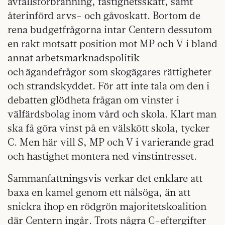
avfallsförbränning, fastighetsskatt, samt
återinförd arvs- och gåvoskatt. Bortom de
rena budgetfrågorna intar Centern dessutom
en rakt motsatt position mot MP och V i bland
annat arbetsmarknadspolitik
och ägandefrågor som skogägares rättigheter
och strandskyddet. För att inte tala om den i
debatten glödheta frågan om vinster i
välfärdsbolag inom vård och skola. Klart man
ska få göra vinst på en välskött skola, tycker
C. Men här vill S, MP och V i varierande grad
och hastighet montera ned vinstintresset.
Sammanfattningsvis verkar det enklare att
baxa en kamel genom ett nålsöga, än att
snickra ihop en rödgrön majoritetskoalition
där Centern ingår. Trots några C-eftergifter