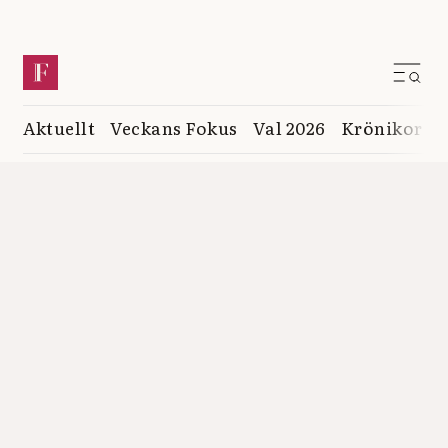
Aktuellt
Veckans Fokus
Val 2026
Krönikor
K