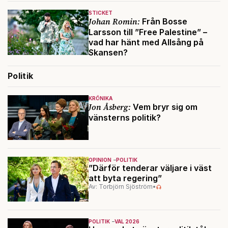
STICKET
Johan Romin:
Från Bosse
Larsson till ”Free Palestine” –
vad har hänt med Allsång på
Skansen?
Politik
KRÖNIKA
Jon Åsberg:
Vem bryr sig om
vänsterns politik?
OPINION
POLITIK
”Därför tenderar väljare i väst
att byta regering”
Av: Torbjörn Sjöström
•
POLITIK
VAL 2026