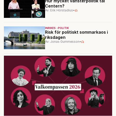
Hur mycket vänsterpolitik tål
Centern?
Av: Erik Hörstadius
•
INRIKES
POLITIK
Risk för politiskt sommarkaos i
riksdagen
Av: Jonas Gummesson
•