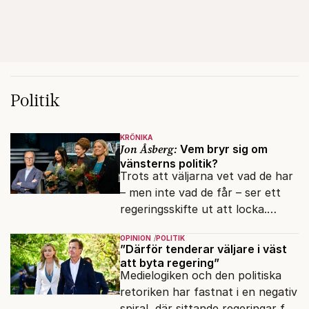
Politik
KRÖNIKA
Jon Åsberg:
Vem bryr sig om
vänsterns politik?
Trots att väljarna vet vad de har
– men inte vad de får – ser ett
regeringsskifte ut att locka.
Varför?
OPINION
POLITIK
”Därför tenderar väljare i väst
att byta regering”
Medielogiken och den politiska
retoriken har fastnat i en negativ
spiral, där sittande regeringar får