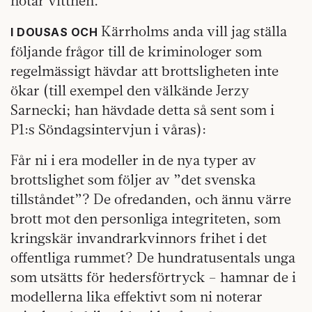
hotar vittnen.
Kärrholms anda vill jag ställa
I DOUSAS OCH
följande frågor till de kriminologer som
regelmässigt hävdar att brottsligheten inte
ökar (till exempel den välkände Jerzy
Sarnecki; han hävdade detta så sent som i
P1:s Söndagsintervjun i våras):
Får ni i era modeller in de nya typer av
brottslighet som följer av ”det svenska
tillståndet”? De ofredanden, och ännu värre
brott mot den personliga integriteten, som
kringskär invandrarkvinnors frihet i det
offentliga rummet? De hundratusentals unga
som utsätts för hedersförtryck – hamnar de i
modellerna lika effektivt som ni noterar