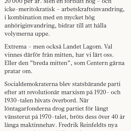
20 000 per år. Men en fortsatt hög – och
icke-meritokratisk – arbetskraftsinvandring,
i kombination med en mycket hög
anhöriginvandring, bidrar till att hålla
volymerna uppe.
Extrema – men också Landet Lagom. Val
vinnes därför från mitten, har vi lärt oss.
Eller den ”breda mitten”, som Centern gärna
pratar om.
Socialdemokraterna blev statsbärande parti
efter att revolutionär marxism på 1920- och
1930-talen hivats överbord. När
löntagarfonderna drog partiet för långt
vänsterut på 1970-talet, bröts dess över 40 år
långa maktinnehav. Fredrik Reinfeldts nya