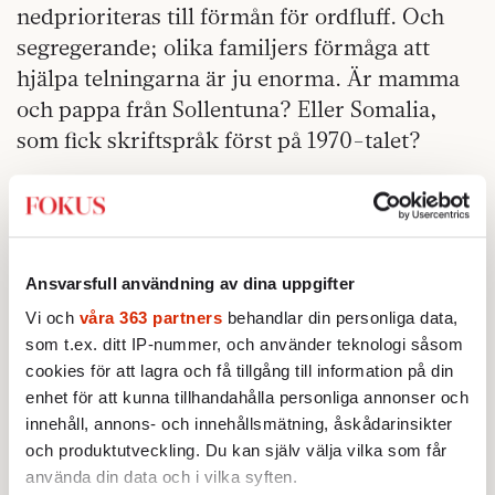
nedprioriteras till förmån för ordfluff. Och
segregerande; olika familjers förmåga att
hjälpa telningarna är ju enorma. Är mamma
och pappa från Sollentuna? Eller Somalia,
som fick skriftspråk först på 1970-talet?
Till Det svenska tillståndet kan vi i dag räkna
även vården, som också seglat upp som av
toppfrågorna. I tunnelbanan mötte jag
nyligen braskande valaffischer om hur usel
Ansvarsfull användning av dina uppgifter
min hemstads sjukvård är. (Väl att märka:
Vi och
våra 363 partners
behandlar din personliga data,
Ansvarigt statsråd för vården har i åtta år
som t.ex. ditt IP-nummer, och använder teknologi såsom
varit socialdemokratiskt.)
cookies för att lagra och få tillgång till information på din
enhet för att kunna tillhandahålla personliga annonser och
Vård, skola, lag/ordning,
innehåll, annons- och innehållsmätning, åskådarinsikter
invandring/integration. Det är väljarnas
och produktutveckling. Du kan själv välja vilka som får
använda din data och i vilka syften.
viktigaste frågor. Försvaret klättrade snabbt