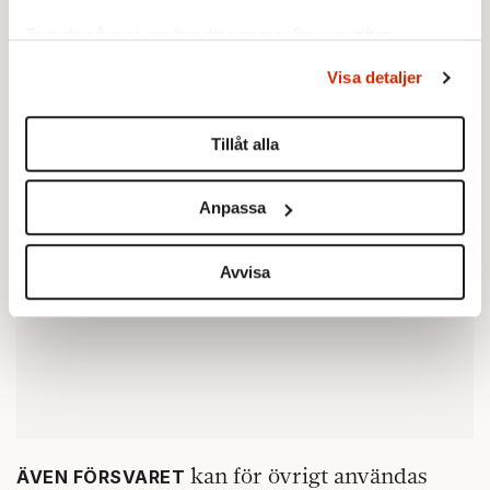
uppåt på listorna efter kriget i Ukraina, men
Ta reda på mer om hur dina personliga uppgifter
har sjunkit.
behandlas och ställ in dina preferenser i
detaljsektionen
.
Visa detaljer
Du kan ändra eller dra tillbaka ditt samtycke när som
helst från cookie-förklaringen.
Tillåt alla
Vi använder enhetsidentifierare för att anpassa innehållet
och annonserna till användarna, tillhandahålla funktioner
Anpassa
för sociala medier och analysera vår trafik. Vi
vidarebefordrar även sådana identifierare och annan
information från din enhet till de sociala medier och
Avvisa
annons- och analysföretag som vi samarbetar med.
Dessa kan i sin tur kombinera informationen med annan
information som du har tillhandahållit eller som de har
samlat in när du har använt deras tjänster.
Om du vill läsa mer om hur vi hanterar personuppgifter
kan du göra det
här
.
kan för övrigt användas
ÄVEN FÖRSVARET