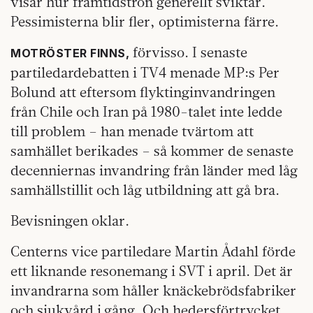
visar hur framtidstron generellt sviktar.
Pessimisterna blir fler, optimisterna färre.
förvisso. I senaste
MOTRÖSTER FINNS,
partiledardebatten i TV4 menade MP:s Per
Bolund att eftersom flyktinginvandringen
från Chile och Iran på 1980-talet inte ledde
till problem – han menade tvärtom att
samhället berikades – så kommer de senaste
decenniernas invandring från länder med låg
samhällstillit och låg utbildning att gå bra.
Bevisningen oklar.
Centerns vice partiledare Martin Ådahl förde
ett liknande resonemang i SVT i april. Det är
invandrarna som håller knäckebrödsfabriker
och sjukvård i gång. Och hedersförtrycket,