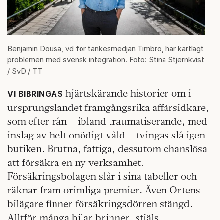
Benjamin Dousa, vd för tankesmedjan Timbro, har kartlagt
problemen med svensk integration. Foto: Stina Stjernkvist
/ SvD / TT
hjärtskärande historier om i
VI BIBRINGAS
ursprungslandet framgångsrika affärsidkare,
som efter rån – ibland traumatiserande, med
inslag av helt onödigt våld – tvingas slå igen
butiken. Brutna, fattiga, dessutom chanslösa
att försäkra en ny verksamhet.
Försäkringsbolagen slår i sina tabeller och
räknar fram orimliga premier. Även Ortens
bilägare finner försäkringsdörren stängd.
Alltför många bilar brinner, stjäls,