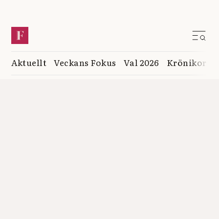
Aktuellt
Veckans Fokus
Val 2026
Krönikor
K