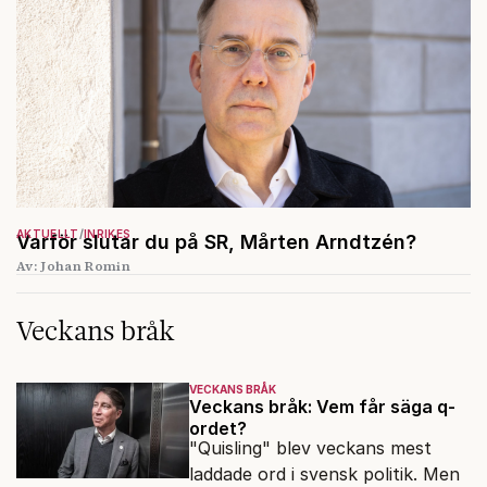
AKTUELLT
INRIKES
Varför slutar du på SR, Mårten Arndtzén?
Av: Johan Romin
Veckans bråk
VECKANS BRÅK
Veckans bråk: Vem får säga q-
ordet?
"Quisling" blev veckans mest
laddade ord i svensk politik. Men