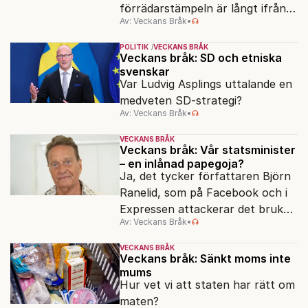
förrädarstämpeln är långt ifrån
Av: Veckans Bråk
•
ny – varken hos högern eller
vänstern.
POLITIK
VECKANS BRÅK
Veckans bråk: SD och etniska
svenskar
Var Ludvig Asplings uttalande en
medveten SD-strategi?
Av: Veckans Bråk
•
VECKANS BRÅK
Veckans bråk: Vår statsminister
– en inlånad papegoja?
Ja, det tycker författaren Björn
Ranelid, som på Facebook och i
Expressen attackerar det bruket
Av: Veckans Bråk
•
av “svengelska” bland höga
samhällsföreträdare.
VECKANS BRÅK
Veckans bråk: Sänkt moms inte
mums
Hur vet vi att staten har rätt om
maten?