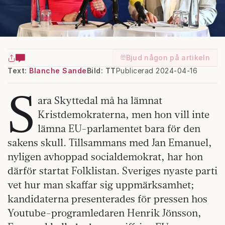
Bjud någon på artikeln
Text:
Blanche Sande
Bild: TT
Publicerad 2024-04-16
S
ara Skyttedal må ha lämnat
Kristdemokraterna, men hon vill inte
lämna EU-parlamentet bara för den
sakens skull. Tillsammans med Jan Emanuel,
nyligen avhoppad socialdemokrat, har hon
därför startat Folklistan. Sveriges nyaste parti
vet hur man skaffar sig uppmärksamhet;
kandidaterna presenterades för pressen hos
Youtube-programledaren Henrik Jönsson,