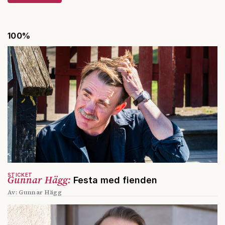
100%
STICKET
Gunnar Hägg:
Festa med fienden
Av: Gunnar Hägg