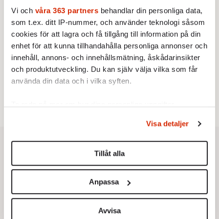
Vi och
våra 363 partners
behandlar din personliga data,
som t.ex. ditt IP-nummer, och använder teknologi såsom
cookies för att lagra och få tillgång till information på din
Testa vår valkompass 2026!
enhet för att kunna tillhandahålla personliga annonser och
innehåll, annons- och innehållsmätning, åskådarinsikter
Testa här!
och produktutveckling. Du kan själv välja vilka som får
använda din data och i vilka syften.
Ta reda på mer om hur dina personliga uppgifter
behandlas och ställ in dina preferenser i
detaljsektionen
.
Visa detaljer
Du kan ändra eller dra tillbaka ditt samtycke när som
helst från cookie-förklaringen.
Tillåt alla
Vi använder enhetsidentifierare för att anpassa innehållet
och annonserna till användarna, tillhandahålla funktioner
Anpassa
för sociala medier och analysera vår trafik. Vi
vidarebefordrar även sådana identifierare och annan
information från din enhet till de sociala medier och
Avvisa