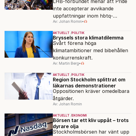
LHB-förbundet menar att Pride
inte accepterar avvikande
uppfattningar inom hbtq-
Av: Johan Romin
•
rörelsen. "Vi har inga problem
med transpersoner", säger
AKTUELLT
POLITIK
ordföranden Linn Saarinen.
Bryssels stora klimatdilemma
Svårt förena höga
klimatambitioner med bibehållen
konkurrenskraft.
Av: Martin Berg
•
AKTUELLT
POLITIK
Region Stockholm splittrat om
läkarnas demonstrationer
Oppositionen kräver omedelbara
åtgärder.
Av: Johan Romin
AKTUELLT
EKONOMI
Börsen tar ett kliv uppåt – trots
dyrare olja
Stockholmsbörsen har vänt upp