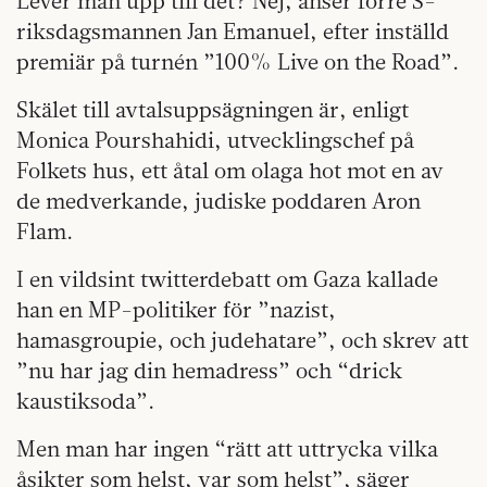
Lever man upp till det? Nej, anser förre S-
riksdagsmannen Jan Emanuel, efter inställd
premiär på turnén ”100% Live on the Road”.
Skälet till avtalsuppsägningen är, enligt
Monica Pourshahidi, utvecklingschef på
Folkets hus, ett åtal om olaga hot mot en av
de medverkande, judiske poddaren Aron
Flam.
I en vildsint twitterdebatt om Gaza kallade
han en MP-politiker för ”nazist,
hamasgroupie, och judehatare”, och skrev att
”nu har jag din hemadress” och “drick
kaustiksoda”.
Men man har ingen “rätt att uttrycka vilka
åsikter som helst, var som helst”, säger