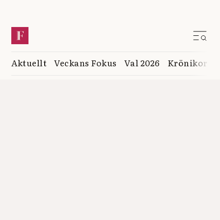
Aktuellt
Veckans Fokus
Val 2026
Krönikor
K