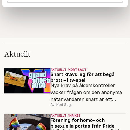
annons- och analysföretag som vi samarbetar med.
Dessa kan i sin tur kombinera informationen med annan
information som du har tillhandahållit eller som de har
samlat in när du har använt deras tjänster.
Om du vill läsa mer om hur vi hanterar personuppgifter
kan du göra det
här
.
Aktuellt
AKTUELLT
KORT SAGT
Snart krävs leg för att begå
brott – i tv-spel
Nya krav på ålderskontroller
väcker frågan om den anonyma
nätanvändaren snart är ett
Av: Kort Sagt
minne blott.
AKTUELLT
INRIKES
Förening för homo- och
bisexuella portas från Pride