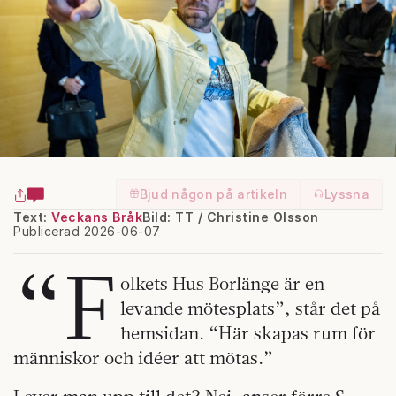
Bjud någon på artikeln
Lyssna
Text:
Veckans Bråk
Bild: TT / Christine Olsson
Publicerad 2026-06-07
“F
olkets Hus Borlänge är en
levande mötesplats”, står det på
hemsidan. “Här skapas rum för
människor och idéer att mötas.”