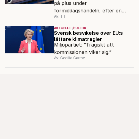
på plus under
förmiddagshandeln, efter en
Av: TT
inledning nedåt – trots ett högre
oljepris och AI-oro.
AKTUELLT
POLITIK
Svensk besvikelse över EU:s
lättare klimatregler
Miljöpartiet: ”Tragiskt att
kommissionen viker sig.”
Av: Cecilia Garme