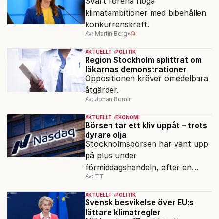
Svårt förena höga
klimatambitioner med bibehållen
konkurrenskraft.
Av: Martin Berg
•
AKTUELLT
POLITIK
Region Stockholm splittrat om
läkarnas demonstrationer
Oppositionen kräver omedelbara
åtgärder.
Av: Johan Romin
AKTUELLT
EKONOMI
Börsen tar ett kliv uppåt – trots
dyrare olja
Stockholmsbörsen har vänt upp
på plus under
förmiddagshandeln, efter en
Av: TT
inledning nedåt – trots ett högre
oljepris och AI-oro.
AKTUELLT
POLITIK
Svensk besvikelse över EU:s
lättare klimatregler