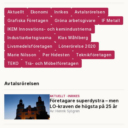
Aktuellt
Ekonomi
Inrikes
Avtalsrörelsen
Grafiska Företagen
Gröna arbetsgivare
IF Metall
IKEM Innovations- och kemiindustrierna
Industiarbetsgivarna
Klas Wåhlberg
Livsmedelsföretagen
Lönerörelse 2020
Marie Nilsson
Per Hidesten
Teknikföretagen
TEKO
Trä- och Möbelföretagen
Avtalsrörelsen
AKTUELLT
INRIKES
Företagare superdystra – men
LO-kraven de högsta på 25 år
Av: Henrik Sjögren