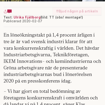
Bjud någon på artikeln
Text:
Ulrika Fjällborg
Bild: TT (obs! montage!)
Publicerad 2020-02-07
En löneökningstakt på 1,4 procent årligen i
tre år är vad svensk industri klarar för att
vara konkurrenskraftig i världen. Det hävdar
Industriarbetsgivarna, Teknikföretagen,
IKEM Innovations- och kemiindustrierna och
Gröna arbetsgivare när de presenterade
industriarbetsgivarnas bud i lönerörelsen
2020 på en presskonferens idag.
– Vi har gjort en total bedömning av
företagens konkurrenskraft i omvärlden och
då landar vi på 1,4 procent, säger Klas