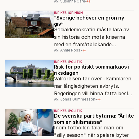
Av: Susanne Gäre
•
ansvar för Sveriges
vattenresurser?
INRIKES
OPINION
”Sverige behöver en grön ny
giv”
Socialdemokratin måste lära av
sin historia och möta kriserna
med en framåtblickande
Av: Annie Ross
•
strukturpolitik för att göra
Sverige långsiktigt hållbart,
INRIKES
POLITIK
jämlikt och kriståligt.
Risk för politiskt sommarkaos i
riksdagen
Valrörelsen tar över i kammaren
när långledigheten avbryts.
Regeringen vill hinna fatta beslut
Av: Jonas Gummesson
•
före valet – men oppositionen
ser sin chans att pressa
INRIKES
POLITIK
Tidösidan.
De svenska partibytarna: ”Är lite
som en skilsmässa”
Inom fotbollen talar man om
"silly season" när spelare byter