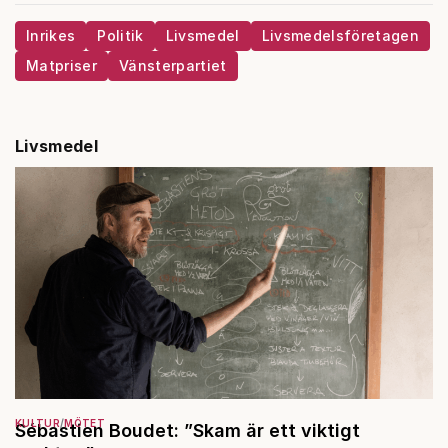
Inrikes
Politik
Livsmedel
Livsmedelsföretagen
Matpriser
Vänsterpartiet
Livsmedel
KULTUR
MÖTET
Sébastien Boudet: ”Skam är ett viktigt