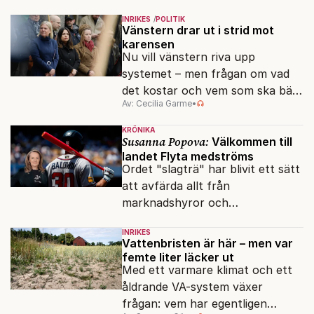
INRIKES
POLITIK
Vänstern drar ut i strid mot
karensen
Nu vill vänstern riva upp
systemet – men frågan om vad
det kostar och vem som ska bära
Av: Cecilia Garme
•
notan är långt ifrån avgjord.
KRÖNIKA
Susanna Popova:
Välkommen till
landet Flyta medströms
Ordet "slagträ" har blivit ett sätt
att avfärda allt från
marknadshyror och
slöserikommissioner till frågor
INRIKES
om antisemitism.
Vattenbristen är här – men var
femte liter läcker ut
Med ett varmare klimat och ett
åldrande VA-system växer
frågan: vem har egentligen