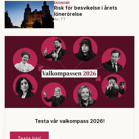
EKONOMI
Risk för besvikelse i årets
lönerörelse
Av: TT
Testa vår valkompass 2026!
Testa här!