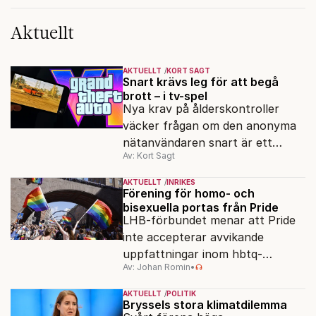
Aktuellt
AKTUELLT
KORT SAGT
Snart krävs leg för att begå
brott – i tv-spel
Nya krav på ålderskontroller
väcker frågan om den anonyma
nätanvändaren snart är ett
Av: Kort Sagt
minne blott.
AKTUELLT
INRIKES
Förening för homo- och
bisexuella portas från Pride
LHB-förbundet menar att Pride
inte accepterar avvikande
uppfattningar inom hbtq-
Av: Johan Romin
•
rörelsen. "Vi har inga problem
med transpersoner", säger
AKTUELLT
POLITIK
ordföranden Linn Saarinen.
Bryssels stora klimatdilemma