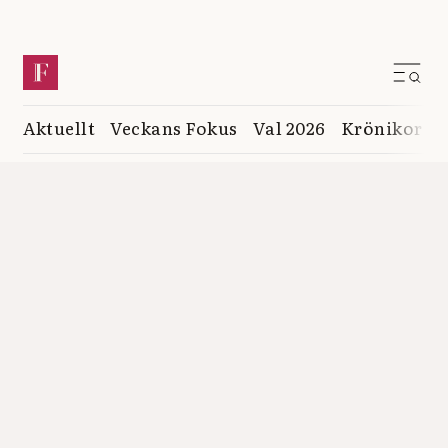
Aktuellt
Veckans Fokus
Val 2026
Krönikor
K