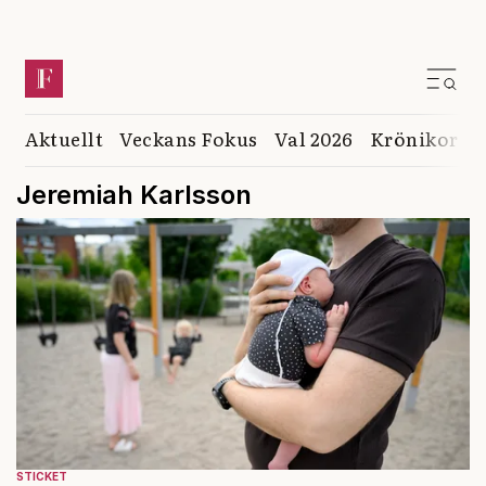
Aktuellt
Veckans Fokus
Val 2026
Krönikor
K
Jeremiah Karlsson
STICKET