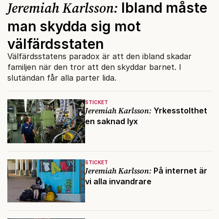
Jeremiah Karlsson:
Ibland måste
man skydda sig mot
välfärdsstaten
Välfärdsstatens paradox är att den ibland skadar
familjen när den tror att den skyddar barnet. I
slutändan får alla parter lida.
STICKET
Jeremiah Karlsson:
Yrkesstolthet
en saknad lyx
STICKET
Jeremiah Karlsson:
På internet är
vi alla invandrare