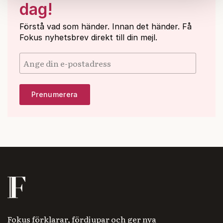
samlat in när du har använt deras tjänster.
dag!
Om du vill läsa mer om hur vi hanterar personuppgifter
Förstå vad som händer. Innan det händer. Få
kan du göra det
här
.
Fokus nyhetsbrev direkt till din mejl.
Fokus förklarar, fördjupar och ger nya