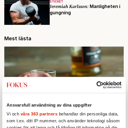
STICKET
Jeremiah Karlsson:
Manligheten i
gungning
Mest lästa
Ansvarsfull användning av dina uppgifter
Vi och
våra 363 partners
behandlar din personliga data,
STICKET
1.
Bitte Assarmo:
Sagan om den lågbegåvade
som t.ex. ditt IP-nummer, och använder teknologi såsom
ursprungsbefolkningen i Filipstad
cookies för att lagra och få tillgång till information på din