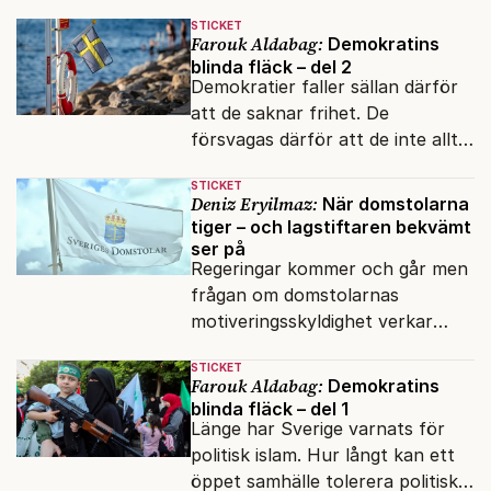
STICKET
Farouk Aldabag:
Demokratins
blinda fläck – del 2
Demokratier faller sällan därför
att de saknar frihet. De
försvagas därför att de inte alltid
lyckas skilja mellan öppenhet och
STICKET
naivitet.
Deniz Eryilmaz:
När domstolarna
tiger – och lagstiftaren bekvämt
ser på
Regeringar kommer och går men
frågan om domstolarnas
motiveringsskyldighet verkar
aldrig hamna högst upp på
STICKET
dagordningen.
Farouk Aldabag:
Demokratins
blinda fläck – del 1
Länge har Sverige varnats för
politisk islam. Hur långt kan ett
öppet samhälle tolerera politiska