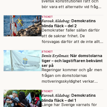
svensk konstitutionell rätt och
bör vara ett alternativ vid frågor
av stor nationell betydelse.
STICKET
Farouk Aldabag:
Demokratins
blinda fläck – del 2
Demokratier faller sällan därför
att de saknar frihet. De
försvagas därför att de inte alltid
lyckas skilja mellan öppenhet och
STICKET
naivitet.
Deniz Eryilmaz:
När domstolarna
tiger – och lagstiftaren bekvämt
ser på
Regeringar kommer och går men
frågan om domstolarnas
motiveringsskyldighet verkar
aldrig hamna högst upp på
STICKET
dagordningen.
Farouk Aldabag:
Demokratins
blinda fläck – del 1
Länge har Sverige varnats för