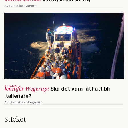
Av: Cecilia Garme
STICKET
Jennifer Wegerup:
Ska det vara lätt att bli
italienare?
Av: Jennifer Wegerup
Sticket