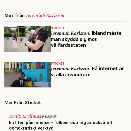
Jeremiah Karlsson
Mer från
STICKET
Jeremiah Karlsson:
Ibland måste
man skydda sig mot
välfärdsstaten
STICKET
Jeremiah Karlsson:
På internet är
vi alla invandrare
Mer Från Sticket
Deniz Eryilmaz
9 augusti
En liten påminnelse – folkomröstning är också ett
demokratiskt verktyg