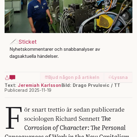
Sticket
Nyhetskommentarer och snabbanalyser av
dagsaktuella händelser.
Bjud någon på artikeln
Lyssna
Text:
Jeremiah Karlsson
Bild: Drago Prvulovic / TT
Publicerad 2025-11-19
F
ör snart trettio år sedan publicerade
The
sociologen Richard Sennett
Corrosion of Character: The Personal
Consequences of Work in the New Capitalism
.