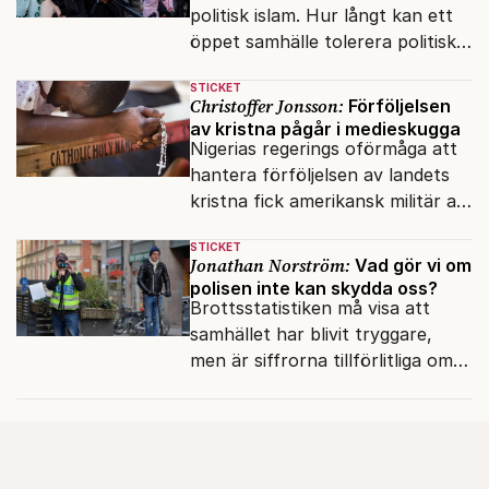
politisk islam. Hur långt kan ett
öppet samhälle tolerera politiska
rörelser som vill förändra det
STICKET
inifrån?
Christoffer Jonsson:
Förföljelsen
av kristna pågår i medieskugga
Nigerias regerings oförmåga att
hantera förföljelsen av landets
kristna fick amerikansk militär att
genomfört flera luftattacker mot
STICKET
milisen.
Jonathan Norström:
Vad gör vi om
polisen inte kan skydda oss?
Brottsstatistiken må visa att
samhället har blivit tryggare,
men är siffrorna tillförlitliga om
många inte ser meningen i att
anmäla brott?