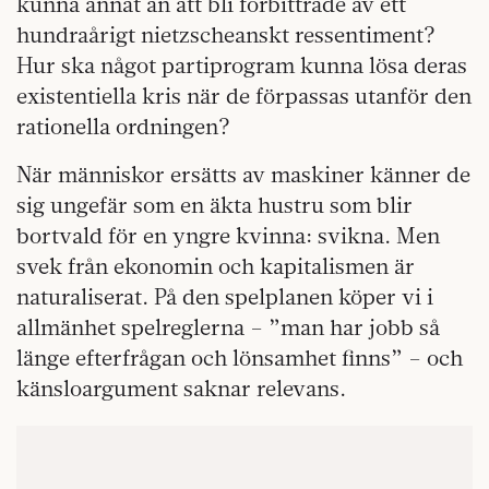
kunna annat än att bli förbittrade av ett
hundraårigt nietzscheanskt ressentiment?
Hur ska något partiprogram kunna lösa deras
existentiella kris när de förpassas utanför den
rationella ordningen?
När människor ersätts av maskiner känner de
sig ungefär som en äkta hustru som blir
bortvald för en yngre kvinna: svikna. Men
svek från ekonomin och kapitalismen är
naturaliserat. På den spelplanen köper vi i
allmänhet spelreglerna – ”man har jobb så
länge efterfrågan och lönsamhet finns” – och
känsloargument saknar relevans.