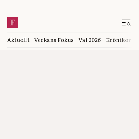
Aktuellt
Veckans Fokus
Val 2026
Krönikor
K