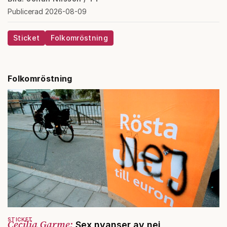
Publicerad 2026-08-09
Sticket
Folkomröstning
Folkomröstning
STICKET
Cecilia Garme:
Sex nyanser av nej