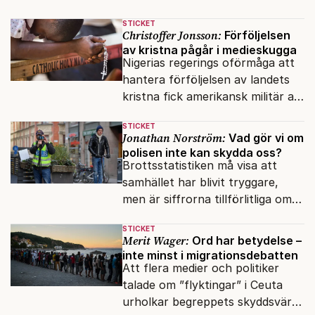
rörelser som vill förändra det
STICKET
inifrån?
Christoffer Jonsson:
Förföljelsen
av kristna pågår i medieskugga
Nigerias regerings oförmåga att
hantera förföljelsen av landets
kristna fick amerikansk militär att
genomfört flera luftattacker mot
STICKET
milisen.
Jonathan Norström:
Vad gör vi om
polisen inte kan skydda oss?
Brottsstatistiken må visa att
samhället har blivit tryggare,
men är siffrorna tillförlitliga om
många inte ser meningen i att
STICKET
anmäla brott?
Merit Wager:
Ord har betydelse –
inte minst i migrationsdebatten
Att flera medier och politiker
talade om ”flyktingar” i Ceuta
urholkar begreppets skyddsvärde