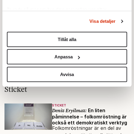
Ta reda på mer om hur dina personliga uppgifter
behandlas och ställ in dina preferenser i
detaljsektionen
.
Visa detaljer
Du kan ändra eller dra tillbaka ditt samtycke när som
helst från cookie-förklaringen.
Testa vår valkompass 2026!
Tillåt alla
Vi använder enhetsidentifierare för att anpassa innehållet
Testa här!
och annonserna till användarna, tillhandahålla funktioner
Anpassa
för sociala medier och analysera vår trafik. Vi
vidarebefordrar även sådana identifierare och annan
information från din enhet till de sociala medier och
Avvisa
annons- och analysföretag som vi samarbetar med.
Sticket
Dessa kan i sin tur kombinera informationen med annan
information som du har tillhandahållit eller som de har
samlat in när du har använt deras tjänster.
STICKET
Deniz Eryilmaz:
En liten
Om du vill läsa mer om hur vi hanterar personuppgifter
påminnelse – folkomröstning är
kan du göra det
här
.
också ett demokratiskt verktyg
Folkomröstningar är en del av