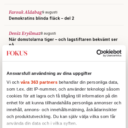
Farouk Aldabag
9 augusti
Demokratins blinda fläck – del 2
Deniz Eryilmaz
8 augusti
När domstolarna tiger – och lagstiftaren bekvämt ser
på
Farouk Aldabag
8 augusti
Demokratins blinda fläck – del 1
Ansvarsfull användning av dina uppgifter
Vi och
våra 363 partners
behandlar din personliga data,
som t.ex. ditt IP-nummer, och använder teknologi såsom
cookies för att lagra och få tillgång till information på din
enhet för att kunna tillhandahålla personliga annonser och
innehåll, annons- och innehållsmätning, åskådarinsikter
och produktutveckling. Du kan själv välja vilka som får
använda din data och i vilka syften.