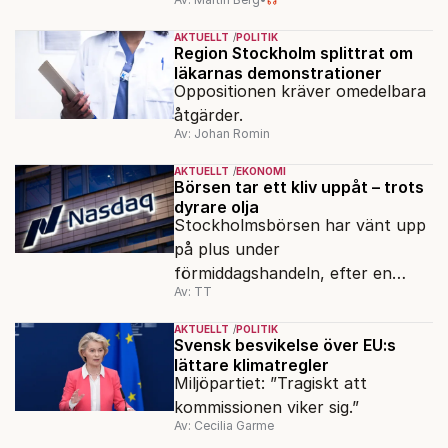
AKTUELLT
POLITIK
Region Stockholm splittrat om
läkarnas demonstrationer
Oppositionen kräver omedelbara
åtgärder.
Av: Johan Romin
AKTUELLT
EKONOMI
Börsen tar ett kliv uppåt – trots
dyrare olja
Stockholmsbörsen har vänt upp
på plus under
förmiddagshandeln, efter en
Av: TT
inledning nedåt – trots ett högre
oljepris och AI-oro.
AKTUELLT
POLITIK
Svensk besvikelse över EU:s
lättare klimatregler
Miljöpartiet: ”Tragiskt att
kommissionen viker sig.”
Av: Cecilia Garme