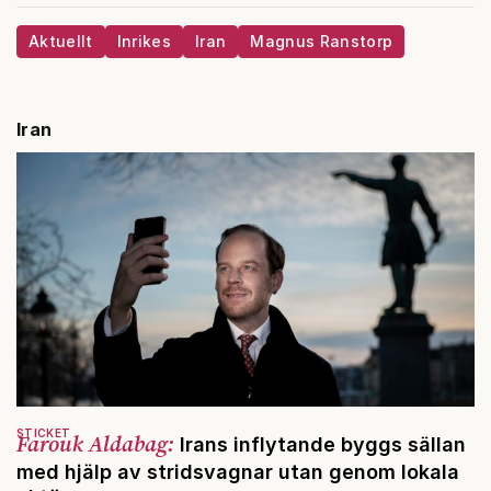
Aktuellt
Inrikes
Iran
Magnus Ranstorp
Iran
STICKET
Farouk Aldabag:
Irans inflytande byggs sällan
med hjälp av stridsvagnar utan genom lokala