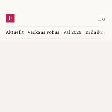
Aktuellt
Veckans Fokus
Val 2026
Krönikor
K