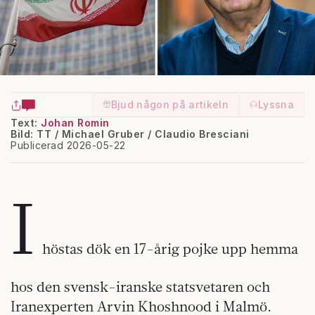
Bjud någon på artikeln
Lyssna
Text:
Johan Romin
Bild: TT / Michael Gruber / Claudio Bresciani
Publicerad 2026-05-22
I
höstas dök en 17-årig pojke upp hemma
hos den svensk-iranske statsvetaren och
Iranexperten Arvin Khoshnood i Malmö.