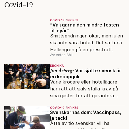
Covid-19
COVID-19
INRIKES
”Välj gärna den mindre festen
till nyår”
Smittspridningen ökar, men julen
ska inte vara hotad. Det sa Lena
Hallengren på en pressträff.
Av: Anton Säll
KRÖNIKA
Jon Åsberg:
Var sjätte svensk är
en knäppgök
Varje krögare eller hotellägare
har rätt att själv ställa krav på
sina gäster för att garantera
säkerheten.
COVID-19
INRIKES
Svenskarnas dom: Vaccinpass,
ja tack!
Åtta av tio svenskar vill ha