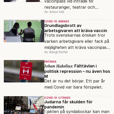
vaccinpass vid inträde till
restauranger, teatrar och
Av: Anton Säll
sportevenemang. Och sex av tio
tycker att arbetsgivare ska få
COVID-19
INRIKES
kräva att anställda vaccinerar
Grundlagsbrott av
arbetsgivaren att kräva vaccin
sig. Det visar en färsk
Trots svenskarnas önskan tror
undersökning från Fokus/Novus.
varken arbetsgivare eller fack på
möjligheten att kräva vaccinpass
Av: Bengt Rolfer
i arbetslivet. Det skulle strida
mot grundlagen.
KRÖNIKA
Johan Hakelius:
Fälttävlan i
politisk repression – nu även hos
M
Det är nu det börjar. Ett par år
med Covid var bara förspelet.
COVID-19
UTRIKES
Judarna får skulden för
pandemin
I jakten på syndabockar kan man