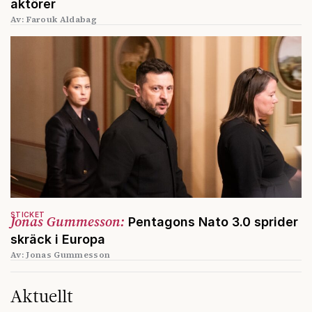
aktörer
Av: Farouk Aldabag
STICKET
Jonas Gummesson:
Pentagons Nato 3.0 sprider
skräck i Europa
Av: Jonas Gummesson
Aktuellt