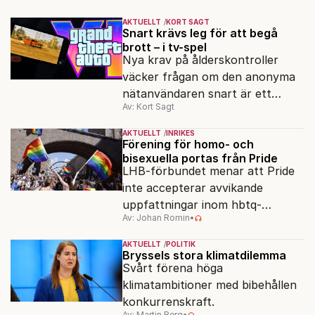
AKTUELLT
KORT SAGT
Snart krävs leg för att begå
brott – i tv-spel
Nya krav på ålderskontroller
väcker frågan om den anonyma
nätanvändaren snart är ett
Av: Kort Sagt
minne blott.
AKTUELLT
INRIKES
Förening för homo- och
bisexuella portas från Pride
LHB-förbundet menar att Pride
inte accepterar avvikande
uppfattningar inom hbtq-
Av: Johan Romin
•
rörelsen. "Vi har inga problem
med transpersoner", säger
AKTUELLT
POLITIK
ordföranden Linn Saarinen.
Bryssels stora klimatdilemma
Svårt förena höga
klimatambitioner med bibehållen
konkurrenskraft.
Av: Martin Berg
•