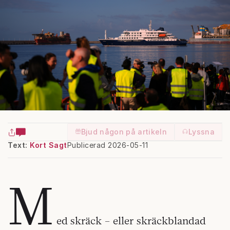
Bjud någon på artikeln
Lyssna
Text:
Kort Sagt
Publicerad 2026-05-11
M
ed skräck – eller skräckblandad