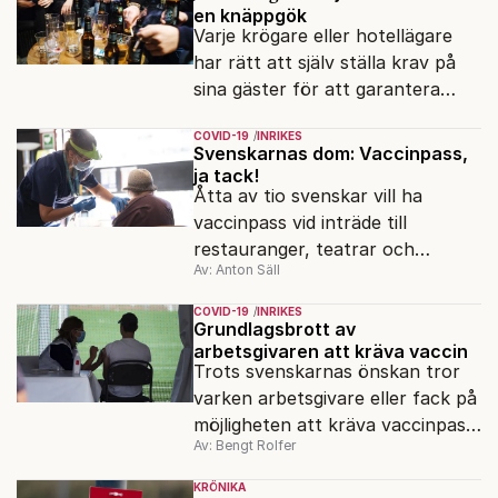
en knäppgök
Varje krögare eller hotellägare
har rätt att själv ställa krav på
sina gäster för att garantera
säkerheten.
COVID-19
INRIKES
Svenskarnas dom: Vaccinpass,
ja tack!
Åtta av tio svenskar vill ha
vaccinpass vid inträde till
restauranger, teatrar och
Av: Anton Säll
sportevenemang. Och sex av tio
tycker att arbetsgivare ska få
COVID-19
INRIKES
kräva att anställda vaccinerar
Grundlagsbrott av
arbetsgivaren att kräva vaccin
sig. Det visar en färsk
Trots svenskarnas önskan tror
undersökning från Fokus/Novus.
varken arbetsgivare eller fack på
möjligheten att kräva vaccinpass
Av: Bengt Rolfer
i arbetslivet. Det skulle strida
mot grundlagen.
KRÖNIKA