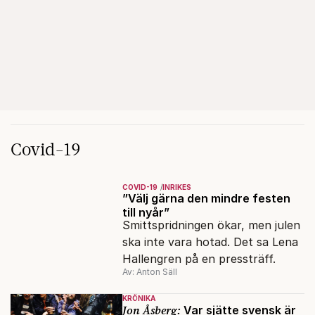
Covid-19
COVID-19
INRIKES
”Välj gärna den mindre festen
till nyår”
Smittspridningen ökar, men julen
ska inte vara hotad. Det sa Lena
Hallengren på en pressträff.
Av: Anton Säll
KRÖNIKA
Jon Åsberg:
Var sjätte svensk är