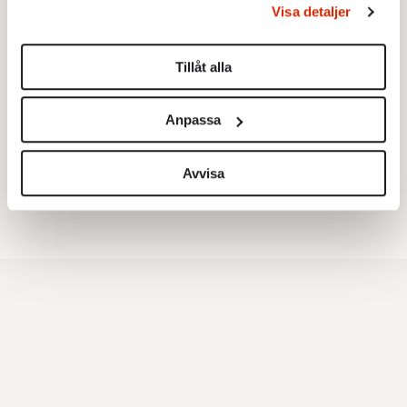
Visa detaljer
Du kan ändra eller dra tillbaka ditt samtycke när som
helst från cookie-förklaringen.
Tillåt alla
Vi använder enhetsidentifierare för att anpassa innehållet
Testa vår valkompass 2026!
och annonserna till användarna, tillhandahålla funktioner
Anpassa
för sociala medier och analysera vår trafik. Vi
Testa här!
vidarebefordrar även sådana identifierare och annan
information från din enhet till de sociala medier och
Avvisa
annons- och analysföretag som vi samarbetar med.
Dessa kan i sin tur kombinera informationen med annan
information som du har tillhandahållit eller som de har
samlat in när du har använt deras tjänster.
Om du vill läsa mer om hur vi hanterar personuppgifter
kan du göra det
här
.