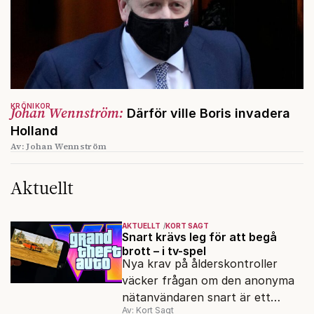
KRÖNIKOR
Johan Wennström:
Därför ville Boris invadera
Holland
Av: Johan Wennström
Aktuellt
AKTUELLT
KORT SAGT
Snart krävs leg för att begå
brott – i tv-spel
Nya krav på ålderskontroller
väcker frågan om den anonyma
nätanvändaren snart är ett
Av: Kort Sagt
minne blott.