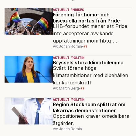
AKTUELLT
INRIKES
Förening för homo- och
bisexuella portas från Pride
LHB-förbundet menar att Pride
inte accepterar avvikande
uppfattningar inom hbtq-
Av: Johan Romin
•
rörelsen. "Vi har inga problem
med transpersoner", säger
AKTUELLT
POLITIK
ordföranden Linn Saarinen.
Bryssels stora klimatdilemma
Svårt förena höga
klimatambitioner med bibehållen
konkurrenskraft.
Av: Martin Berg
•
AKTUELLT
POLITIK
Region Stockholm splittrat om
läkarnas demonstrationer
Oppositionen kräver omedelbara
åtgärder.
Av: Johan Romin