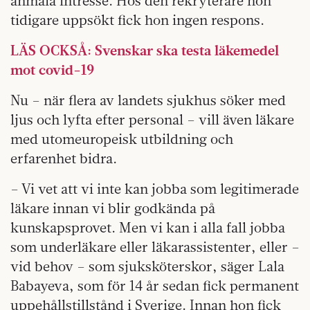
anmäla intresse. Hos den rekryterare hon
tidigare uppsökt fick hon ingen respons.
LÄS OCKSÅ: Svenskar ska testa läkemedel
mot covid-19
Nu – när flera av landets sjukhus söker med
ljus och lyfta efter personal – vill även läkare
med utomeuropeisk utbildning och
erfarenhet bidra.
– Vi vet att vi inte kan jobba som legitimerade
läkare innan vi blir godkända på
kunskapsprovet. Men vi kan i alla fall jobba
som underläkare eller läkarassistenter, eller –
vid behov – som sjuksköterskor, säger Lala
Babayeva, som för 14 år sedan fick permanent
uppehållstillstånd i Sverige. Innan hon fick