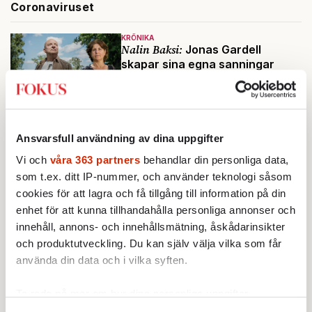
Coronaviruset
KRÖNIKA
Nalin Baksi:
Jonas Gardell
skapar sina egna sanningar
KRÖNIKA
Jon Åsberg:
Buskis är bästa
Ansvarsfull användning av dina uppgifter
sättet att beskriva statens
Vi och
våra 363 partners
behandlar din personliga data,
misslyckanden
som t.ex. ditt IP-nummer, och använder teknologi såsom
cookies för att lagra och få tillgång till information på din
enhet för att kunna tillhandahålla personliga annonser och
innehåll, annons- och innehållsmätning, åskådarinsikter
och produktutveckling. Du kan själv välja vilka som får
använda din data och i vilka syften.
Ta reda på mer om hur dina personliga uppgifter
behandlas och ställ in dina preferenser i
detaljsektionen
.