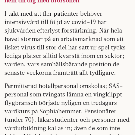
hem till dig med brorsonen
I takt med att fler patienter behöver
intensivvård till följd av covid-19 har
sjukvården efterlyst förstärkning. När hela
havet stormar på en arbetsmarknad som ett
ilsket virus till stor del har satt ur spel tycks
lediga platser alltid kvarstå inom en sektor;
vården, vars samhällsbärande position de
senaste veckorna framträtt allt tydligare.
Permitterad hotellpersonal omskolas; SAS-
personal som tvingats lämna en vingklippt
flygbransch började nyligen en tredagars
vårdkurs på Sophiahemmet. Pensionärer
(under 70), läkarstudenter och personer med
vårdutbildning kal­las in; även de som inte