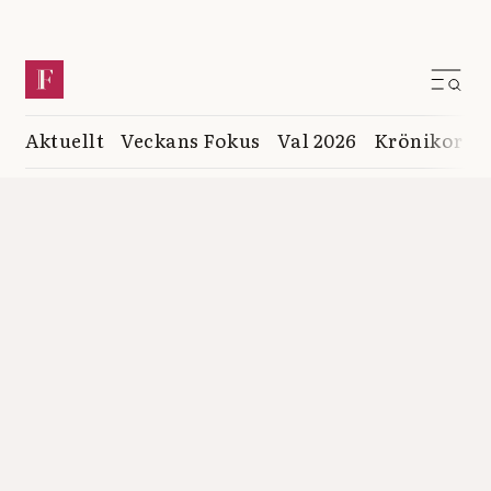
Aktuellt
Veckans Fokus
Val 2026
Krönikor
K