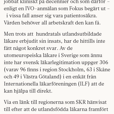
jobbat kliniskt på decennier och som därför –
enligt en IVO-anmälan som Fokus begärt ut –
i vissa fall anser sig vara patientosäkra.
Vården behöver all arbetskraft den kan få.
Men trots att hundratals utlandsutbildade
läkare erbjudit sin insats, har de hittills inte
fått något konkret svar. Av de
utomeuropeiska läkare i Sverige som ännu
inte har svensk läkarlegitimation uppger 306
(var­av 96 finns i region Stockholm, 63 i Skåne
och 49 i Västra Götaland) i en enkät från
Internationella läkarföreningen (ILF) att de
kan hjälpa till direkt.
Via en länk till regionerna som SKR hänvisat
till efter att de utlandsfödda läkarna framfört