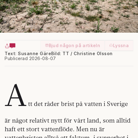
Bjud någon på artikeln
Lyssna
Text: Susanne Gäre
Bild: TT / Christine Olsson
Publicerad 2026-08-07
A
tt det råder brist på vatten i Sverige
är något relativt nytt för vårt land, som alltid
haft ett stort vattenflöde. Men nu är
vattenbristen alltså ett faktum, i synnerhet i