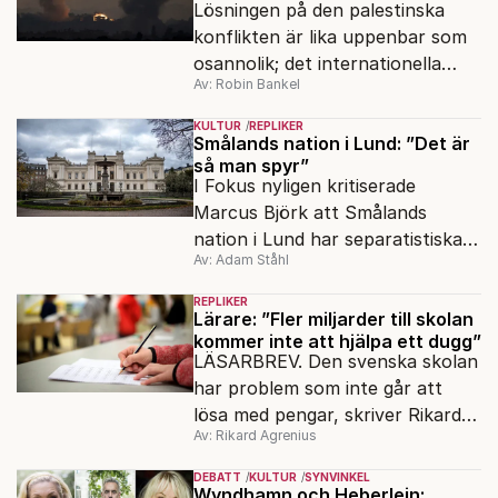
Lösningen på den palestinska
konflikten är lika uppenbar som
osannolik; det internationella
Av: Robin Bankel
samfundet måste agera kraftfullt
och beslutsamt för att
KULTUR
REPLIKER
upprätthålla folkrätten, skriver
Smålands nation i Lund: ”Det är
så man spyr”
Robin Bankel i en replik till Bo
I Fokus nyligen kritiserade
Rothstein.
Marcus Björk att Smålands
nation i Lund har separatistiska
Av: Adam Ståhl
möten. Men det har ju den arga
högern också.
REPLIKER
Lärare: ”Fler miljarder till skolan
kommer inte att hjälpa ett dugg”
LÄSARBREV. Den svenska skolan
har problem som inte går att
lösa med pengar, skriver Rikard
Av: Rikard Agrenius
Agrenius, pensionerad lärare.
DEBATT
KULTUR
SYNVINKEL
Wyndhamn och Heberlein: