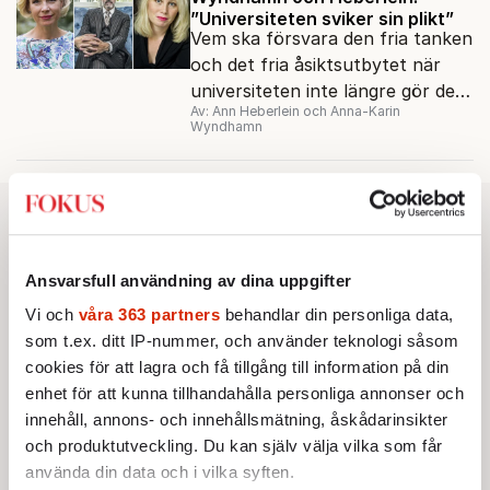
”Universiteten sviker sin plikt”
Vem ska försvara den fria tanken
och det fria åsiktsutbytet när
universiteten inte längre gör det?
Av: Ann Heberlein och Anna-Karin
Det undrar Ann Heberlein och
Wyndhamn
Anna-Karin Wyndhamn.
Ansvarsfull användning av dina uppgifter
Vi och
våra 363 partners
behandlar din personliga data,
som t.ex. ditt IP-nummer, och använder teknologi såsom
cookies för att lagra och få tillgång till information på din
enhet för att kunna tillhandahålla personliga annonser och
innehåll, annons- och innehållsmätning, åskådarinsikter
och produktutveckling. Du kan själv välja vilka som får
använda din data och i vilka syften.