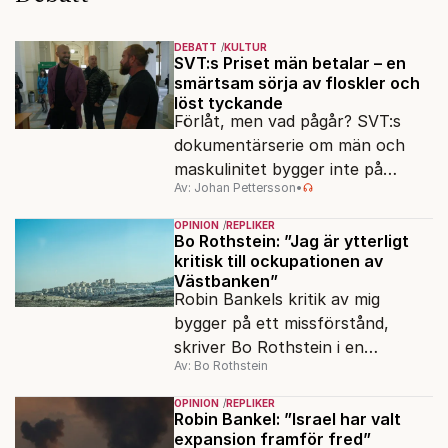
DEBATT
KULTUR
SVT:s Priset män betalar – en
smärtsam sörja av floskler och
löst tyckande
Förlåt, men vad pågår? SVT:s
dokumentärserie om män och
maskulinitet bygger inte på
Av: Johan Pettersson
•
kunskap och forskning. "Män ska
vara män"-idén får dödliga
OPINION
REPLIKER
följder.
Bo Rothstein: ”Jag är ytterligt
kritisk till ockupationen av
Västbanken”
Robin Bankels kritik av mig
bygger på ett missförstånd,
skriver Bo Rothstein i en
Av: Bo Rothstein
slutreplik. Men det finns en
punkt där de är oeniga.
OPINION
REPLIKER
Robin Bankel: ”Israel har valt
expansion framför fred”