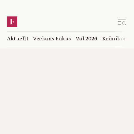
Aktuellt
Veckans Fokus
Val 2026
Krönikor
K