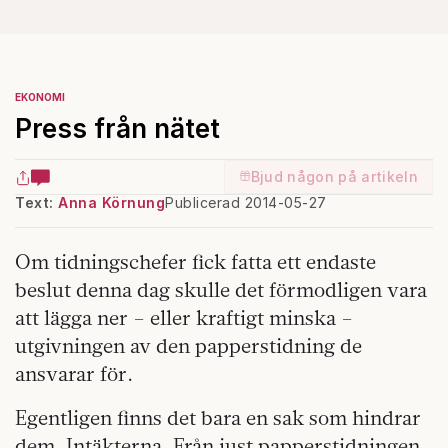
EKONOMI
Press från nätet
Bjud någon på artikeln
Text:
Anna Körnung
Publicerad 2014-05-27
Om tidningschefer fick fatta ett endaste
beslut denna dag skulle det förmodligen vara
att lägga ner – eller kraftigt minska –
utgivningen av den papperstidning de
ansvarar för.
Egentligen finns det bara en sak som hindrar
dem. Intäkterna. Från just papperstidningen.