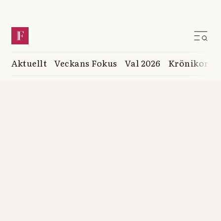
Aktuellt
Veckans Fokus
Val 2026
Krönikor
K