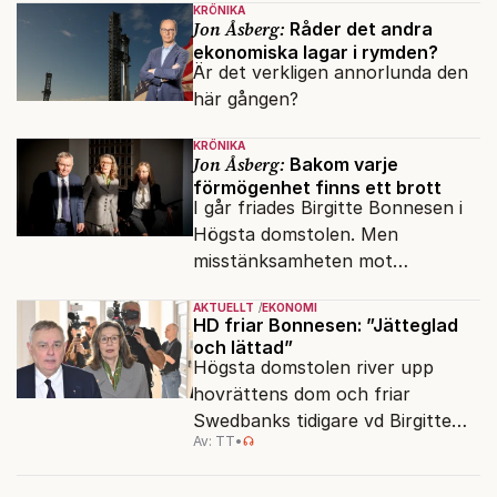
KRÖNIKA
Jon Åsberg:
Råder det andra
ekonomiska lagar i rymden?
Är det verkligen annorlunda den
här gången?
KRÖNIKA
Jon Åsberg:
Bakom varje
förmögenhet finns ett brott
I går friades Birgitte Bonnesen i
Högsta domstolen. Men
misstänksamheten mot
direktörer lever vidare i medierna.
AKTUELLT
EKONOMI
HD friar Bonnesen: ”Jätteglad
och lättad”
Högsta domstolen river upp
hovrättens dom och friar
Swedbanks tidigare vd Birgitte
Av: TT
•
Bonnesen från alla
brottsmisstankar.