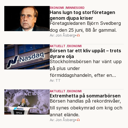
EKONOMI
MINNESORD
Hans lugn tog storföretagen
genom djupa kriser
Företagsledaren Björn Svedberg
dog den 25 juni, 88 år gammal.
Av: Jon Åsberg
•
AKTUELLT
EKONOMI
Börsen tar ett kliv uppåt – trots
dyrare olja
Stockholmsbörsen har vänt upp
på plus under
förmiddagshandeln, efter en
Av: TT
inledning nedåt – trots ett högre
oljepris och AI-oro.
AKTUELLT
EKONOMI
Extremhetta på sommarbörsen
Börsen handlas på rekordnivåer,
till synes obekymrad om krig och
annat elände.
Av: Jon Åsberg
•