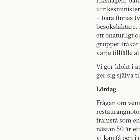
riksdagen, bara
utrikesministe
– bara finnas t
besöksläktare. 
ett onaturligt o
grupper tråkar 
varje tillfälle a
Vi gör klokt i 
ger sig själva t
Lördag
Frågan om vem 
restaurangnotor
framstå som en
nästan 50 år ef
vi kan få och i