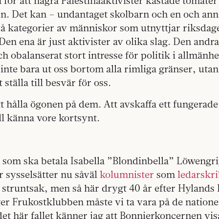
 för att några Palestinaaktivister kastade tomate
rn. Det kan – undantaget skolbarn och en och a
vå kategorier av människor som utnyttjar riksdag
Den ena är just aktivister av olika slag. Den andr
ch obalanserat stort intresse för politik i allmänh
inte bara ut oss bortom alla rimliga gränser, uta
tt ställa till besvär för oss.
att hålla ögonen på dem. Att avskaffa ett fungerad
ill känna vore kortsynt.
som ska betala Isabella ”Blondinbella” Löwengr
 sysselsätter nu såväl
kolumnister
som
ledarskr
 struntsak, men så här drygt 40 år efter Hylands
ter Frukostklubben måste vi ta vara på de natione
 det här fallet känner jag att Bonnierkoncernen vis