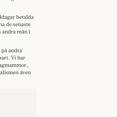
iddagar betalda
na de senaste
a andra män i
 på andra
art. Vi har
e dagmammor,
dualismen även