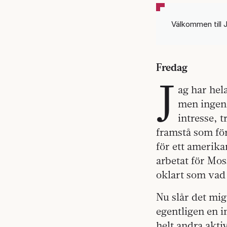
Välkommen till 
Fredag
J
ag har hel
men ingen 
intresse, t
framstå som förf
för ett amerika
arbetat för Mos
oklart som vad 
Nu slår det mig
egentligen en in
helt andra akti