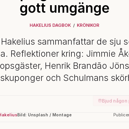
gott umgänge
HAKELIUS DAGBOK
KRÖNIKOR
Hakelius sammanfattar de sju 
a. Reflektioner kring: Jimmie Å
lopsgäster, Henrik Brandão Jön
skuponger och Schulmans skör
Bjud någon 
Hakelius
Bild: Unsplash / Montage
Publice