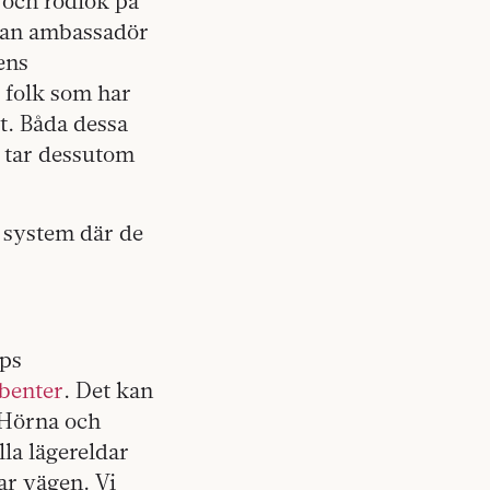
r och rödlök på
nnan ambassadör
ens
a folk som har
et. Båda dessa
n tar dessutom
e system där de
ips
ibenter
. Det kan
 Hörna och
lla lägereldar
ar vägen. Vi