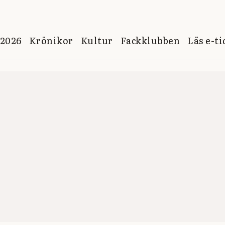
 2026
Krönikor
Kultur
Fackklubben
Läs e-t