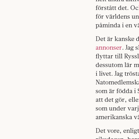
förstått det. O
för världens un
påminda i en vä
Det är kanske 
annonser
. Jag 
flyttar till Ry
dessutom lär mi
i livet. Jag tr
Natomedlemskap,
som är födda i 
att det gör, ell
som under varje
amerikanska vän
Det vore, enlig