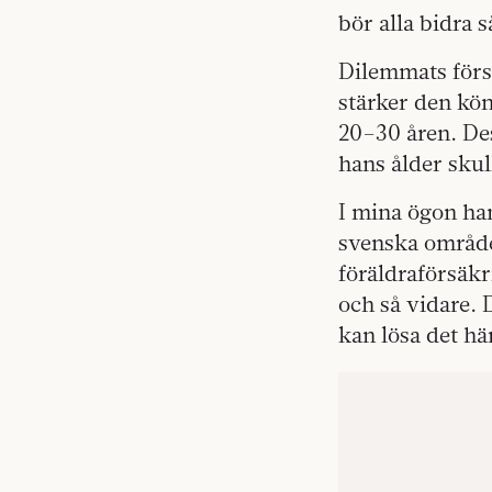
bör alla bidra s
Dilemmats först
stärker den kön
20–30 åren. De
hans ålder skul
I mina ögon han
svenska områden
föräldraförsäk
och så vidare. 
kan lösa det hä