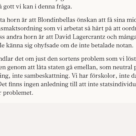
å gott vi kan i denna fråga.
a horn är att Blondinbellas önskan att få sina m
smaktsordning som vi arbetat så hårt på att oord
ss andra horn är att David Lagercrantz och mång
le känna sig ohyfsade om de inte betalade notan.
dlar det om just den sortens problem som vi löst
 genom att låta staten gå emellan, som neutral p
ring, inte sambeskattning. Vi har förskolor, int
Det finns ingen anledning till att inte statsindivi
r problemet.