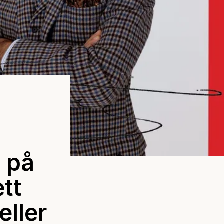
k på
ett
ller