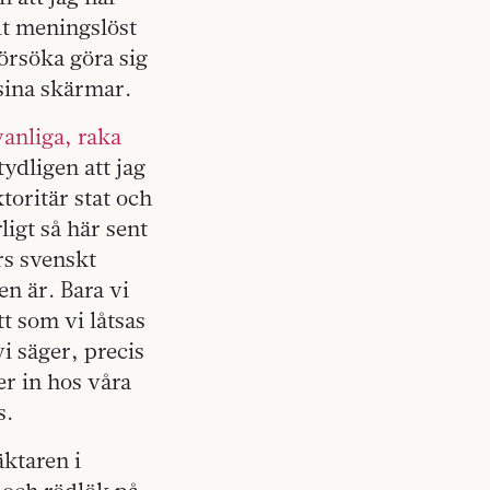
lt meningslöst
försöka göra sig
 sina skärmar.
vanliga, raka
tydligen att jag
toritär stat och
ligt så här sent
års svenskt
n är. Bara vi
tt som vi låtsas
vi säger, precis
r in hos våra
s.
äktaren i