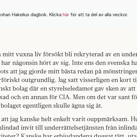
Johan Hakelius dagbok. Klicka
här
för att ta del av alla veckor.
a mitt vuxna liv försökt bli rekryterad av en under
har någonsin hört av sig. Inte ens den svenska ha
rots att jag gjorde mitt bästa redan på mönstringen
öriskt outgrundlig. Jag satt visserligen en kort ti
nskt bolag där en styrelseledamot gav sken av att 
sad och en annan för CIA. Men om det var sant fö
bolaget egentligen skulle ägna sig åt.
 att jag kanske helt enkelt varit ouppmärksam. H
lindad invit till underrättelsetjänsten från inlinda
viteter? Kanske har erbjudandena duggat tätt, utan