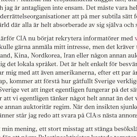
ch jag är antagligen inte ensam. Det måste vara he
derrättelseorganisationer att på mer subtila sätt 
rld där alla är helt absorberade av sig själva och
därför CIA nu börjat rekrytera informatörer med
skulle gärna anmäla mitt intresse, men det kräver 
ssland, Kina, Nordkorea, Iran eller någon annan auk
g det lokala språket. Det är helt enkelt för besvär
östar mig med att även amerikanerna, efter ett par 
 kommer att förstå hur gåtfullt Sverige verklige
Sverige vet att inget egentligen fungerar på det sä
er att vi egentligen tänker något helt annat än det 
 annan auktoritär regim. När den insikten sjunke
ner står jag redo att svara på CIA:s nästa annon
t min mening, ett stort misstag att stänga besöksl