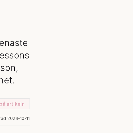
senaste
kessons
sson,
het.
på artikeln
rad 2024-10-11