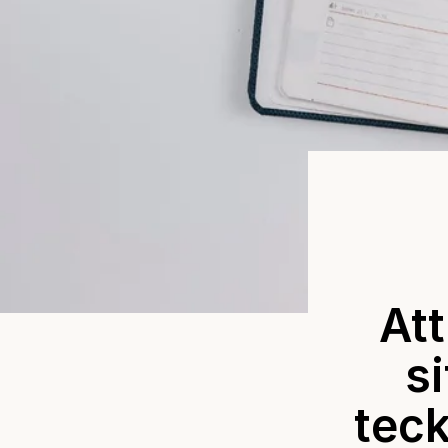
Att
si
tec