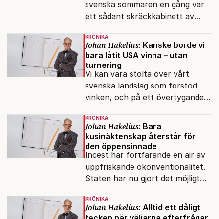
svenska sommaren en gång var
ett sådant skräckkabinett av
plågor.
KRÖNIKA
Johan Hakelius:
Kanske borde vi
bara låtit USA vinna – utan
turnering
Vi kan vara stolta över vårt
svenska landslag som förstod
vinken, och på ett övertygande
sätt lät sig besegras redan i
KRÖNIKA
sextondelsfinalen.
Johan Hakelius:
Bara
kusinäktenskap återstår för
den öppensinnade
Incest har fortfarande en air av
uppfriskande okonventionalitet.
Staten har nu gjort det möjligt
att slippa framstå som
KRÖNIKA
reaktionär tråkmåns.
Johan Hakelius:
Alltid ett dåligt
tecken när väljarna efterfrågar