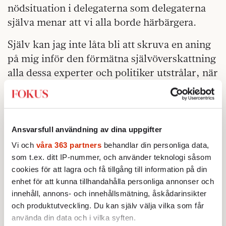
nödsituation i delegaterna som delegaterna
själva menar att vi alla borde härbärgera.
Själv kan jag inte låta bli att skruva en aning
på mig inför den förmätna självöverskattning
alla dessa experter och politiker utstrålar, när
de tar för givet att de har makt över väder
och vind. Naturen, sin vana trogen, kommer
med säkerhet att spela dem och oss ett spratt
och ställa till med ett par rejäla
Ansvarsfull användning av dina uppgifter
vulkanutbrott, ett gigantiskt
Vi och
våra 363 partners
behandlar din personliga data,
meteoritnedslag, eller något annat av det
som t.ex. ditt IP-nummer, och använder teknologi såsom
cookies för att lagra och få tillgång till information på din
slaget, precis när hela världen strypt
enhet för att kunna tillhandahålla personliga annonser och
utsläppen av växthusgaser till ett minimum.
innehåll, annons- och innehållsmätning, åskådarinsikter
Följden blir förstås en istid, med alla de
och produktutveckling. Du kan själv välja vilka som får
konsekvenser en sådan har. Men inget
använda din data och i vilka syften.