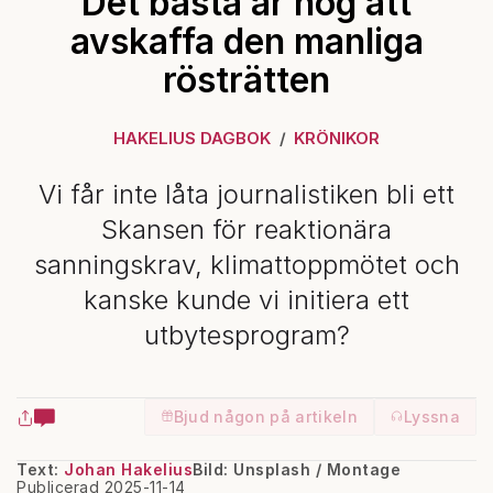
Det bästa är nog att
avskaffa den manliga
rösträtten
HAKELIUS DAGBOK
KRÖNIKOR
Vi får inte låta journalistiken bli ett
Skansen för reaktionära
sanningskrav, klimattoppmötet och
kanske kunde vi initiera ett
utbytesprogram?
Bjud någon på artikeln
Lyssna
Text:
Johan Hakelius
Bild: Unsplash / Montage
Publicerad 2025-11-14