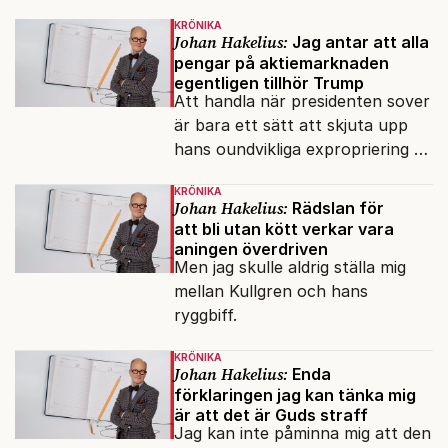
KRÖNIKA
Johan Hakelius:
Jag antar att alla
pengar på aktiemarknaden
egentligen tillhör Trump
Att handla när presidenten sover
är bara ett sätt att skjuta upp
hans oundvikliga expropriering av
alla finansiella resurser.
KRÖNIKA
Johan Hakelius:
Rädslan för
att bli utan kött verkar vara
aningen överdriven
Men jag skulle aldrig ställa mig
mellan Kullgren och hans
ryggbiff.
KRÖNIKA
Johan Hakelius:
Enda
förklaringen jag kan tänka mig
är att det är Guds straff
Jag kan inte påminna mig att den