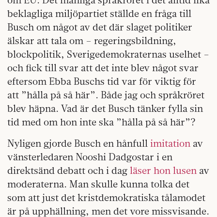
beklagliga miljöpartiet ställde en fråga till
Busch om något av det där slaget politiker
älskar att tala om – regeringsbildning,
blockpolitik, Sverigedemokraternas uselhet –
och fick till svar att det inte blev något svar
eftersom Ebba Buschs tid var för viktig för
att ”hålla på så här”. Både jag och språkröret
blev häpna. Vad är det Busch tänker fylla sin
tid med om hon inte ska ”hålla på så här”?
Nyligen gjorde Busch en hånfull
imitation
av
vänsterledaren Nooshi Dadgostar i en
direktsänd debatt och i dag
läser hon lusen
av
moderaterna. Man skulle kunna tolka det
som att just det kristdemokratiska tålamodet
är på upphällning, men det vore missvisande.