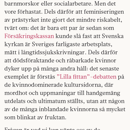
barnmorskor eller socialarbetare. Men det
vore förhastat. Dels därför att feminiseringen
av prästyrket inte gjort det mindre riskabelt,
tvärt om: det är bara ett par år sedan som
Försäkringskassan
kunde slå fast att Svenska
kyrkan är Sveriges farligaste arbetsplats,
mätt i långtidssjukskrivningar. Dels därför
att dödsföraktande och råbarkade kvinnor
dyker upp på många andra håll: det senaste
exemplet är förstås
”Lilla fittan”-debatten
på
de kvinnodominerade kultursidorna, där
mordhot och uppmaningar till handgemäng
utdelats och ultimatum ställts, utan att någon
av de många inblandade kvinnorna så mycket
som blinkat av fruktan.
Frågan är vad vi kan vänta oss av de