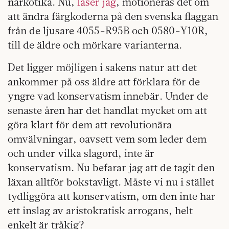
narkotika. Nu,
läser jag
, motioneras det om
att ändra färgkoderna på den svenska flaggan
från de ljusare 4055-R95B och 0580-Y10R,
till de äldre och mörkare varianterna.
Det ligger möjligen i sakens natur att det
ankommer på oss äldre att förklara för de
yngre vad konservatism innebär. Under de
senaste åren har det handlat mycket om att
göra klart för dem att revolutionära
omvälvningar, oavsett vem som leder dem
och under vilka slagord, inte är
konservatism. Nu befarar jag att de tagit den
läxan alltför bokstavligt. Måste vi nu i stället
tydliggöra att konservatism, om den inte har
ett inslag av aristokratisk arrogans, helt
enkelt är tråkig?