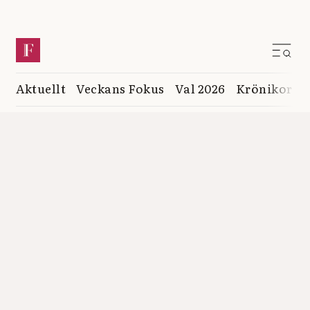
Aktuellt
Veckans Fokus
Val 2026
Krönikor
K