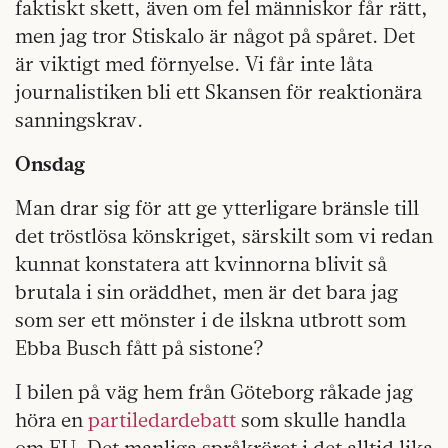
faktiskt skett, även om fel människor får rätt,
men jag tror Stiskalo är något på spåret. Det
är viktigt med förnyelse. Vi får inte låta
journalistiken bli ett Skansen för reaktionära
sanningskrav.
Onsdag
Man drar sig för att ge ytterligare bränsle till
det tröstlösa könskriget, särskilt som vi redan
kunnat konstatera att kvinnorna blivit så
brutala i sin oräddhet, men är det bara jag
som ser ett mönster i de ilskna utbrott som
Ebba Busch fått på sistone?
I bilen på väg hem från Göteborg råkade jag
höra en
partiledardebatt
som skulle handla
om EU. Det manliga språkröret i det alltid lika