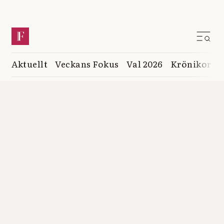
Aktuellt
Veckans Fokus
Val 2026
Krönikor
K