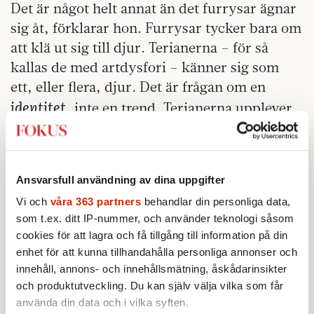
Det är något helt annat än det furrysar ägnar
sig åt, förklarar hon. Furrysar tycker bara om
att klä ut sig till djur. Terianerna – för så
kallas de med artdysfori – känner sig som
ett, eller flera, djur. Det är frågan om en
identitet
, inte en trend. Terianerna upplever
”fantomförnimmelser” av ”ett ryck i en
svans, en vindil genom pälsen, en sträv tunga
mot en trampdyna”.
Ansvarsfull användning av dina uppgifter
Att det inte rör sig om en trend måste betyda
Vi och
våra 363 partners
behandlar din personliga data,
att det har funnits ett stort mörkertal tidigare,
som t.ex. ditt IP-nummer, och använder teknologi såsom
åtminstone i Stockholms södra förorter, för i
cookies för att lagra och få tillgång till information på din
enhet för att kunna tillhandahålla personliga annonser och
den skolklass Stiskalo beskriver finns inte
innehåll, annons- och innehållsmätning, åskådarinsikter
bara hennes fjälluggla, utan dessutom en
och produktutveckling. Du kan själv välja vilka som får
gråvarg, en norsk skogskatt, en räv och ett
använda din data och i vilka syften.