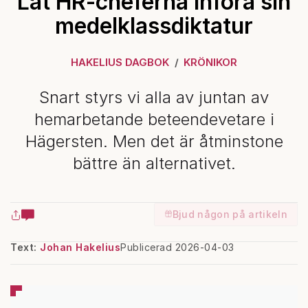
Låt HR-cheferna införa sin
medelklassdiktatur
HAKELIUS DAGBOK
KRÖNIKOR
Snart styrs vi alla av juntan av
hemarbetande beteendevetare i
Hägersten. Men det är åtminstone
bättre än alternativet.
Bjud någon på artikeln
Text:
Johan Hakelius
Publicerad 2026-04-03