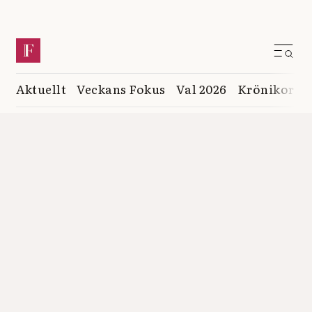
Aktuellt
Veckans Fokus
Val 2026
Krönikor
K