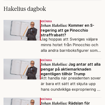
Hakelius dagbok
KRÖNIKA
Johan Hakelius:
Kommer en S-
regering att ge Pinocchio
straffrabatt?
Jag hoppas att Sveriges väljare
minns hotet från Pinocchio och
alla andra barnboksfigurer som
snart befrias från hämmande
KRÖNIKA
upphovsrätt.
Johan Hakelius:
Jag antar att alla
pengar på aktiemarknaden
egentligen tillhör Trump
Att handla när presidenten sover
är bara ett sätt att skjuta upp
hans oundvikliga expropriering av
alla finansiella resurser.
KRÖNIKA
Johan Hakelius:
Rädslan för