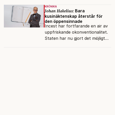
sätt lät sig besegras redan i
KRÖNIKA
sextondelsfinalen.
Johan Hakelius:
Bara
kusinäktenskap återstår för
den öppensinnade
Incest har fortfarande en air av
uppfriskande okonventionalitet.
Staten har nu gjort det möjligt
att slippa framstå som
reaktionär tråkmåns.