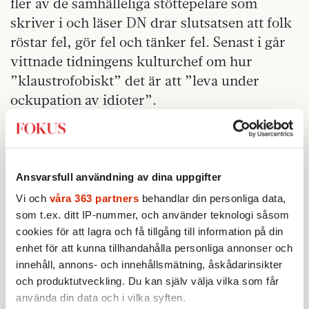
fler av de samhälleliga stöttepelare som
skriver i och läser DN drar slutsatsen att folk
röstar fel, gör fel och tänker fel. Senast i går
vittnade tidningens kulturchef om hur
”klaustrofobiskt” det är att ”leva under
ockupation av idioter”.
Det som komma skall är kanske inte muntert,
men jag tror ändå att jag föredrar en uttalad
medelklassdiktatur, öppet ledd av
Ansvarsfull användning av dina uppgifter
sparpsykologer och mellanchefer inom HR,
Vi och
våra 363 partners
behandlar din personliga data,
än den outtalade medelklassdiktatur som vi
som t.ex. ditt IP-nummer, och använder teknologi såsom
levt i under åtminstone tre decennier. Mitt
cookies för att lagra och få tillgång till information på din
enda tvivel är om de här människorna
enhet för att kunna tillhandahålla personliga annonser och
verkligen förmår kliva fram och ta makten.
innehåll, annons- och innehållsmätning, åskådarinsikter
och produktutveckling. Du kan själv välja vilka som får
Den passiva aggressiviteten har alltid varit
använda din data och i vilka syften.
medelklassens främsta vapen. Kan de övergå