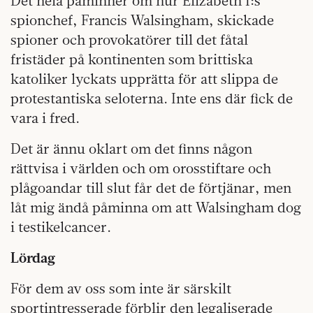
Det hela påminner om hur Elizabeth I:s
spionchef, Francis Walsingham, skickade
spioner och provokatörer till det fåtal
fristäder på kontinenten som brittiska
katoliker lyckats upprätta för att slippa de
protestantiska seloterna. Inte ens där fick de
vara i fred.
Det är ännu oklart om det finns någon
rättvisa i världen och om orosstiftare och
plågoandar till slut får det de förtjänar, men
låt mig ändå påminna om att Walsingham dog
i testikelcancer.
Lördag
För dem av oss som inte är särskilt
sportintresserade förblir den legaliserade